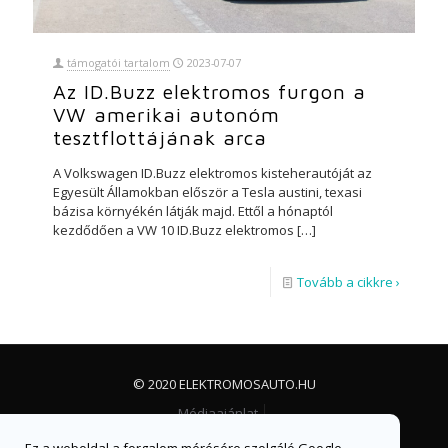
támogatói tartalom
2023-07-07
Az ID.Buzz elektromos furgon a
VW amerikai autonóm
tesztflottájának arca
A Volkswagen ID.Buzz elektromos kisteherautóját az
Egyesült Államokban először a Tesla austini, texasi
bázisa környékén látják majd. Ettől a hónaptól
kezdődően a VW 10 ID.Buzz elektromos
[…]
Tovább a cikkre ›
© 2020 ELEKTROMOSAUTO.HU
Médiaajánlat
Impresszum, jogi nyilatkozat és adatvédelem