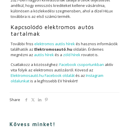
2027-ben nagyon kihívásosnak találja a célok teljesítését
anélkül, hogy emissziós krediteket kellene vásárolnia,
különösen a közlekedési szegmensben, ahol a dízel HiLux
továbbra is az első számú termék.
Kapcsolódó elektromos autós
tartalmak
További friss
elektromos autós hírek
és hasznos információk
találhatók az
Elektromosautó.hu
oldalán. Érdemes
megnézni az
autós hírek
és a
zöld hírek
rovatot is.
Csatlakozz a közösséghez:
Facebook csoportunkban
aktív
vita folyik az elektromos autózásról. Kövesd az
Elektromosautó.hu Facebook oldalát
és az
Instagram
oldalunkat
is a legfrissebb EV hírekért!
Share
Kövess minket!