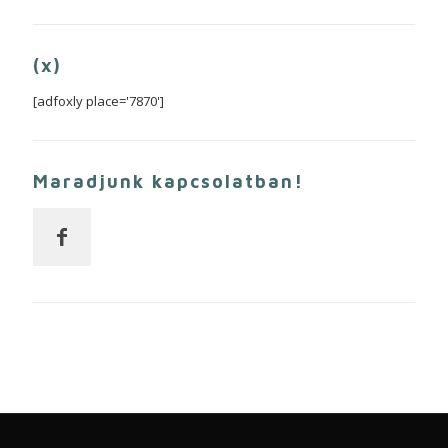
(x)
[adfoxly place='7870']
Maradjunk kapcsolatban!