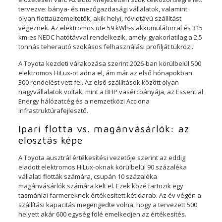
tervezve: bánya- és mezőgazdasági vállalatok, valamint
olyan flottaüzemeltetők, akik helyi, rövidtávú szállítást
végeznek. Az elektromos ute 59 kWh-s akkumulátorral és 315
km-es NEDC hatótávval rendelkezik, amely gyakorlatilag a 2,5
tonnás teherautó szokásos felhasználási profilját tükrözi.
A Toyota kezdeti várakozása szerint 2026-ban körülbelül 500
elektromos HiLux-ot adna el, ám már az első hónapokban
300 rendelést vett fel. Az első szállítások között olyan
nagyvállalatok voltak, mint a BHP vasércbányája, az Essential
Energy hálózatcég és a nemzetközi Acciona
infrastruktúrafejlesztő.
Ipari flotta vs. magánvásárlók: az
elosztás képe
A Toyota ausztrál értékesítési vezetője szerint az eddig
eladott elektromos HiLux-oknak körülbelül 90 százaléka
vállalati flották számára, csupán 10 százaléka
magánvásárlók számára kelt el. Ezek közé tartozik egy
tasmániai farmereknek értékesített két darab. Az év végén a
szállítási kapacitás megengedte volna, hogy a tervezett 500
helyett akár 600 egység fölé emelkedjen az értékesítés.