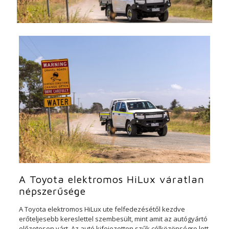
A Toyota elektromos HiLux váratlan
népszerűsége
A Toyota elektromos HiLux ute felfedezésétől kezdve
erőteljesebb kereslettel szembesült, mint amit az autógyártó
előzetesen várt. Az autó kifejezetten szűk célközönségre lett