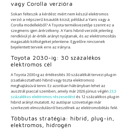
vagy Corolla verzióra
Sokan felteszik a kérdést: miért nem készül elektromos
verzió a népszerű kisautók közül, például a Yaris vagy a
Corolla modellekből? A Toyota termékvezetője szerint ez a
szegmens igen árérzékeny. A Yaris hibrid-verziók jelenleg
rendkívül jó ár-érték arányt nyújtanak, és az elektromosítás
magasabb költségeket jelentene. Egyelőre nincsenek
bejelentett terveik erre az irányra.
Toyota 2030-ig: 30 százalékos
elektromos cél
A Toyota 2030-ig az értékesítés 30 százalékát tervezi plug-in
(csatlakoztatható hibrid vagy tiszta elektromos)
meghajtásúvá tenni. Ez azonban hátrányban lehet az
ausztrál piaccal szemben, amely már 2026 június végén
23,5
százalékos elektromos részesedést
és 12 százalékos plug-in
hibrid arányt mutatott. Az autóipar szövetségei már
szerkezeti elmozdulásról beszélnek az elektromobilitás felé.
Többutas stratégia: hibrid, plug-in,
elektromos, hidrogén