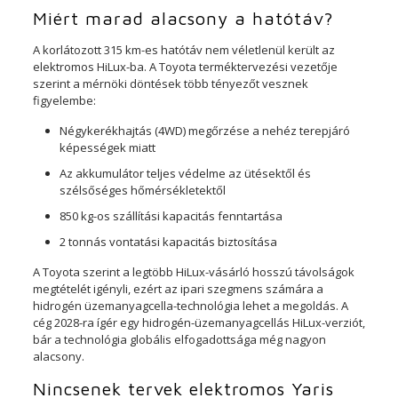
Miért marad alacsony a hatótáv?
A korlátozott 315 km-es hatótáv nem véletlenül került az
elektromos HiLux-ba. A Toyota terméktervezési vezetője
szerint a mérnöki döntések több tényezőt vesznek
figyelembe:
Négykerékhajtás (4WD) megőrzése a nehéz terepjáró
képességek miatt
Az akkumulátor teljes védelme az ütésektől és
szélsőséges hőmérsékletektől
850 kg-os szállítási kapacitás fenntartása
2 tonnás vontatási kapacitás biztosítása
A Toyota szerint a legtöbb HiLux-vásárló hosszú távolságok
megtételét igényli, ezért az ipari szegmens számára a
hidrogén üzemanyagcella-technológia lehet a megoldás. A
cég 2028-ra ígér egy hidrogén-üzemanyagcellás HiLux-verziót,
bár a technológia globális elfogadottsága még nagyon
alacsony.
Nincsenek tervek elektromos Yaris