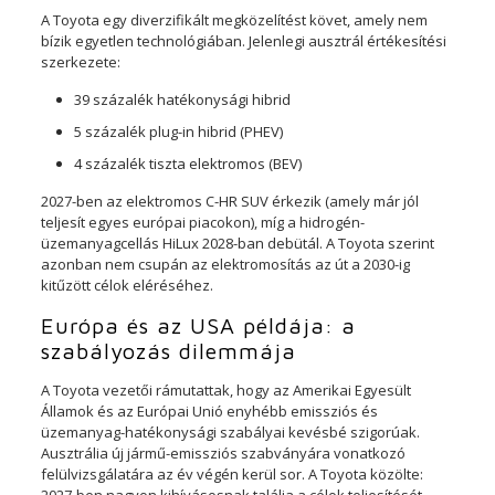
A Toyota egy diverzifikált megközelítést követ, amely nem
bízik egyetlen technológiában. Jelenlegi ausztrál értékesítési
szerkezete:
39 százalék hatékonysági hibrid
5 százalék plug-in hibrid (PHEV)
4 százalék tiszta elektromos (BEV)
2027-ben az elektromos C-HR SUV érkezik (amely már jól
teljesít egyes európai piacokon), míg a hidrogén-
üzemanyagcellás HiLux 2028-ban debütál. A Toyota szerint
azonban nem csupán az elektromosítás az út a 2030-ig
kitűzött célok eléréséhez.
Európa és az USA példája: a
szabályozás dilemmája
A Toyota vezetői rámutattak, hogy az Amerikai Egyesült
Államok és az Európai Unió enyhébb emissziós és
üzemanyag-hatékonysági szabályai kevésbé szigorúak.
Ausztrália új jármű-emissziós szabványára vonatkozó
felülvizsgálatára az év végén kerül sor. A Toyota közölte: