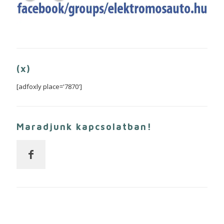
(x)
[adfoxly place='7870']
Maradjunk kapcsolatban!