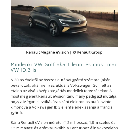
Renault Mégane eVision | © Renault Group
Mindenki VW Golf akart lenni és most már
VW ID.3 is
A ’80-as évektől az összes európai gyártó számára (akár
bevallották, akár nem) az aktuális Volkswagen Golf lett az
etalon az alsó-középkategóriás modellek tervezésekor. A
most megjelent Renault eVision tanulmány pedig azt mutatja,
hogy a Mégane leváltására szánt elektromos autót szinte
kimondva a Volkswagen ID.3 ellenfelének szánja a francia
gyártó.
Bár a Renault eVision méretei (4,2 m hosszú, 1,8 m széles és
1,5 m magas) és arányai inkább a Captur-hoz állnak közelebb