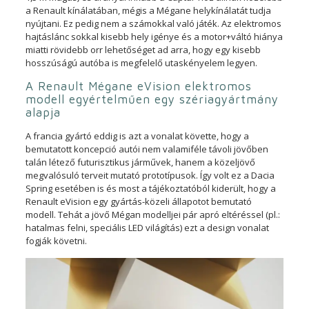
a Renault kínálatában, mégis a Mégane helykínálatát tudja
nyújtani. Ez pedig nem a számokkal való játék. Az elektromos
hajtáslánc sokkal kisebb hely igénye és a motor+váltó hiánya
miatti rövidebb orr lehetőséget ad arra, hogy egy kisebb
hosszúságú autóba is megfelelő utaskényelem legyen.
A Renault Mégane eVision elektromos
modell egyértelműen egy szériagyártmány
alapja
A francia gyártó eddig is azt a vonalat követte, hogy a
bemutatott koncepció autói nem valamiféle távoli jövőben
talán létező futurisztikus járművek, hanem a közeljövő
megvalósuló terveit mutató prototípusok. Így volt ez a Dacia
Spring esetében is és most a tájékoztatóból kiderült, hogy a
Renault eVision egy gyártás-közeli állapotot bemutató
modell. Tehát a jövő Mégan modelljei pár apró eltéréssel (pl.:
hatalmas felni, speciális LED világítás) ezt a design vonalat
fogják követni.