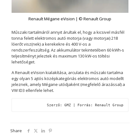
Renault Mégane eVision | © Renault Group
Műszaki tartalmáról annyit árultak el, hogy a kicsivel másfél
tonna felett elektromos autó motorja (vagy motorjai) 218
lóerőt visz(nek) a kerekekre és 400 V-os a
rendszerfeszültség. Az akkumulátor tekintetében 60 kWh-s
teljesítményt jeleztek és maximum 130 kW-os töltési
lehetőséget.
A Renault eVision kialakítása, arculata és műszaki tartalma
egy olyan 5 ajtós középkategóriás elektromos autó modellt
jeleznek, amely Mégane utódjaként (megfelelő árazással) a
VW ID3 ellenfele lehet.
Szerző: GMZ | Forrás: Renault Group
Share