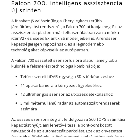
Falcon 700: intelligens asszisztencia
új szinten
A frissített J5 valószínűleg a Chery legkorszerűbb
járműirányítási rendszerét, a Falcon 700-at kapja meg. Ez az
asszisztencia-platform már felhasználásban van a márka
iCar V27 és Exeed Exlantix ES modelljeiben is. A rendszer
képességei igen impozánsak, és a legmodernebb
technológiákat képviselik az autóiparban.
A Falcon 700 összetett szenzorfúzióra alapul, amely több
különféle felismerési technológia kombinációja:
Tetőre szerelt LiDAR-egység a 3D-s térképezéshez
11 optikai kamera a környezet figyeléséhez
12 ultrahangos szenzor az ütközésdetektáláshoz
3 milliméterhullámú radar az automatizált rendszerek
számára
Az összes szenzor integrált feldolgozása 560 TOPS számítási
kapacitást nyújt, ami lehetővé teszi a pont-pont közötti
navigációt és az automatizált parkolást. Ezek az önvezetési
funkciók előfeltételei a jövő robotaxi-szolgáltatásainak és az