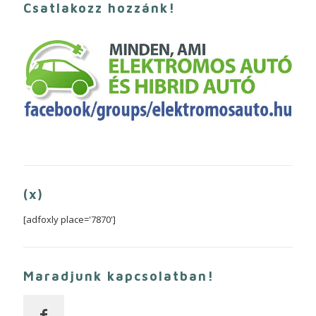
Csatlakozz hozzánk!
(x)
[adfoxly place='7870']
Maradjunk kapcsolatban!