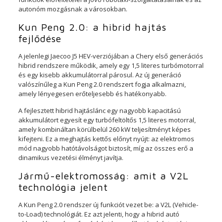
autonóm mozgásnak a városokban.
Kun Peng 2.0: a hibrid hajtás
fejlődése
A jelenlegi Jaecoo J5 HEV-verziójában a Chery első generációs
hibrid rendszere működik, amely egy 1,5 literes turbómotorral
és egy kisebb akkumulátorral párosul. Az új generáció
valószínűleg a Kun Peng 2.0 rendszert fogja alkalmazni,
amely lényegesen erőteljesebb és hatékonyabb.
A fejlesztett hibrid hajtáslánc egy nagyobb kapacitású
akkumulátort egyesít egy turbófeltöltős 1,5 literes motorral,
amely kombináltan körülbelül 260 kW teljesítményt képes
kifejteni. Ez a meghajtás kettős előnyt nyújt: az elektromos
mód nagyobb hatótávolságot biztosít, míg az összes erő a
dinamikus vezetési élményt javítja.
Jármű-elektromosság: amit a V2L
technológia jelent
A Kun Peng 2.0 rendszer új funkciót vezet be: a V2L (Vehicle-
to-Load) technológiát. Ez azt jelenti, hogy a hibrid autó