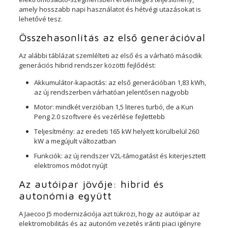
amely hosszabb napi használatot és hétvégi utazásokat is
lehetővé tesz.
Összehasonlítás az első generációval
Az alábbi táblázat szemlélteti az első és a várható második
generációs hibrid rendszer közötti fejlődést:
Akkumulátor-kapacitás: az első generációban 1,83 kWh,
az új rendszerben várhatóan jelentősen nagyobb
Motor: mindkét verzióban 1,5 literes turbó, de a Kun
Peng 2.0 szoftvere és vezérlése fejlettebb
Teljesítmény: az eredeti 165 kW helyett körülbelül 260
kW a megújult változatban
Funkciók: az új rendszer V2L-támogatást és kiterjesztett
elektromos módot nyújt
Az autóipar jövője: hibrid és
autonómia együtt
A Jaecoo J5 modernizációja azt tükrözi, hogy az autóipar az
elektromobilitás és az autonóm vezetés iránti piaci igényre