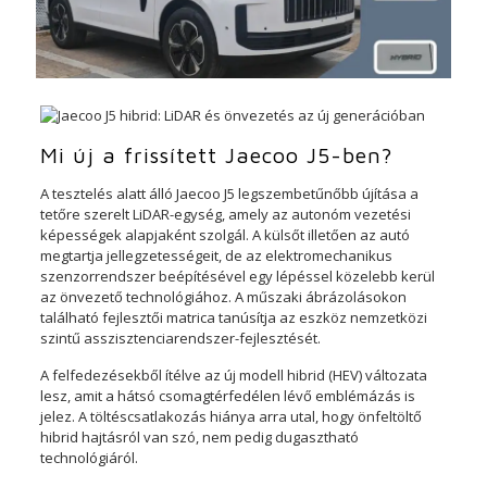
Mi új a frissített Jaecoo J5-ben?
A tesztelés alatt álló Jaecoo J5 legszembetűnőbb újítása a
tetőre szerelt LiDAR-egység, amely az autonóm vezetési
képességek alapjaként szolgál. A külsőt illetően az autó
megtartja jellegzetességeit, de az elektromechanikus
szenzorrendszer beépítésével egy lépéssel közelebb kerül
az önvezető technológiához. A műszaki ábrázolásokon
található fejlesztői matrica tanúsítja az eszköz nemzetközi
szintű asszisztenciarendszer-fejlesztését.
A felfedezésekből ítélve az új modell hibrid (HEV) változata
lesz, amit a hátsó csomagtérfedélen lévő emblémázás is
jelez. A töltéscsatlakozás hiánya arra utal, hogy önfeltöltő
hibrid hajtásról van szó, nem pedig dugasztható
technológiáról.