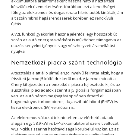
akkumulátora áramforrásként használható a háztartási
készülékek üzemeltetésére. Korábban ezt a lehetőséget
főleg az elektromos és dugasztható hibrid autók kínálták, ám
a tisztán hibrid hajtásrendszerek körében ez rendkívüli
újítás.
A V2L funkció gyakorlati haszna jelentős: egy hosszabb út
során az autó energiaraktárként is működhet, támogatva az
utazók kényelmi igényeit, vagy vészhelyzeti áramellátást
nyújtva.
Nemzetközi piacra szánt technológia
A tesztelés alatt álló jármű angol nyelvű feliratai jelzik, hogy a
frissített Jaecoo J5 külföldre kerül majd. A Jaecoo márkát a
Chery kifejezetten a nemzetközi piacra fejlesztette ki, és az
ausztráliai piaci adatok szerint a J5 globális forgalmazásban
van. Az autó három meghajtási opcióban érhető el:
hagyományos turbómotoros, dugasztható hibrid (PHEV) és
tiszta elektromos (EV) verzióban is.
Az elektromos változat tekintetében az elérhető adatok
alapján egy 58,9 kWh-s LFP-akkumulátorral szerelt változat
WLTP-ciklus szerinti hatótávolsága körülbelül 402 km. Ez az
elektromosautó-szegmensben érdemleges teljesítmény,