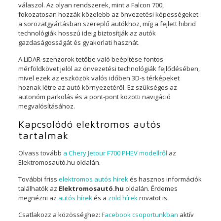
válaszol. Az olyan rendszerek, mint a Falcon 700,
fokozatosan hozzák közelebb az önvezetési képességeket
a sorozatgyártásban szereplő autókhoz, míg a fejlett hibrid
technológiák hosszú ideig biztosítják az autók
gazdaságosságát és gyakorlati hasznát.
A LiDAR-szenzorok tetőbe való beépítése fontos
mérföldkövet jelöl az önvezetési technológiák fejlődésében,
mivel ezek az eszközök valós időben 3D-s térképeket
hoznak létre az autó környezetéről. Ez szükséges az
autonóm parkolás és a pont-pont közötti navigáció
megvalósításához.
Kapcsolódó elektromos autós
tartalmak
Olvass tovább
a Chery Jetour F700 PHEV modellről
az
Elektromosautó.hu oldalán.
További friss
elektromos autós hírek
és hasznos információk
találhatók az
Elektromosautó.hu
oldalán. Érdemes
megnézni az
autós hírek
és a
zöld hírek
rovatot is.
Csatlakozz a közösséghez:
Facebook csoportunkban
aktív