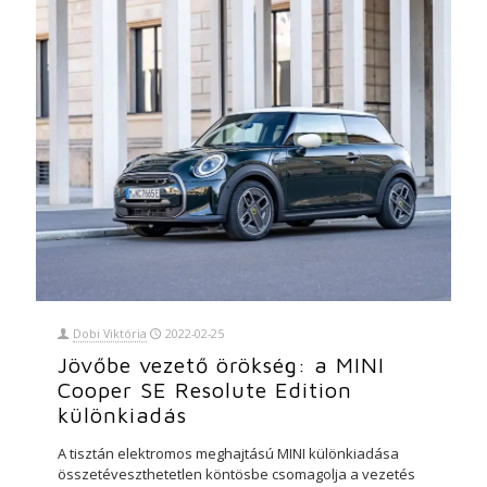
Dobi Viktória
2022-02-25
Jövőbe vezető örökség: a MINI
Cooper SE Resolute Edition
különkiadás
A tisztán elektromos meghajtású MINI különkiadása
összetéveszthetetlen köntösbe csomagolja a vezetés