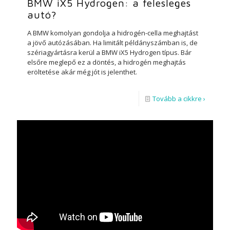
BMW iX5 Hydrogen: a felesleges
autó?
A BMW komolyan gondolja a hidrogén-cella meghajtást
a jövő autózásában. Ha limitált példányszámban is, de
szériagyártásra kerül a BMW iX5 Hydrogen típus. Bár
elsőre meglepő ez a döntés, a hidrogén meghajtás
eröltetése akár még jót is jelenthet.
Tovább a cikkre ›