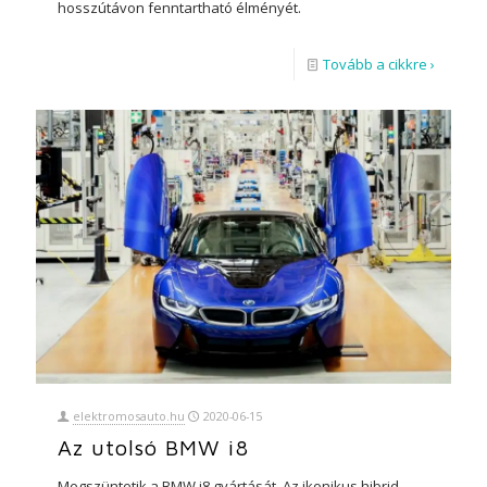
hosszútávon fenntartható élményét.
Tovább a cikkre ›
elektromosauto.hu
2020-06-15
Az utolsó BMW i8
Megszüntetik a BMW i8 gyártását. Az ikonikus hibrid