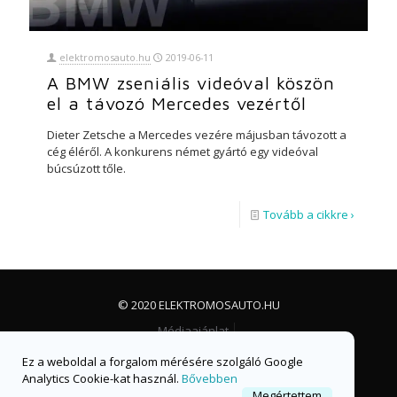
elektromosauto.hu
2019-06-11
A BMW zseniális videóval köszön
el a távozó Mercedes vezértől
Dieter Zetsche a Mercedes vezére májusban távozott a
cég éléről. A konkurens német gyártó egy videóval
búcsúzott tőle.
Tovább a cikkre ›
© 2020 ELEKTROMOSAUTO.HU
Médiaajánlat
Impresszum, jogi nyilatkozat és adatvédelem
Ez a weboldal a forgalom mérésére szolgáló Google
Facebook csoport
Facebook oldal
Analytics Cookie-kat használ.
Bővebben
Megértettem