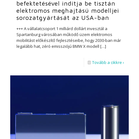
befektetésével indítja be tisztán
elektromos meghajtású modelljei
sorozatgyártását az USA-ban
+++ A vállalatcsoport 1 milliárd dollárt invesztál a
Spartanburg városában működő üzem elektromos
mobilitást előkészítő fejlesztéseibe, hogy 2030-ban már
legalább hat, zéró emissziójú BMW X modell
[…]
Tovább a cikkre ›