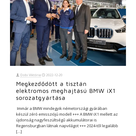
Dobi Viktória
2022-12-20
Megkezdődött a tisztán
elektromos meghajtású BMW iX1
sorozatgyártása
Immár a BMW mindegyik németországi gyárában
készül zéró emissziójú modell +++ A BMW iX1 mellett az
újdonság nagyfeszültségű akkumulátorai is
Regensburgban látnak napvilágot +++ 2024-től legalább
[…]