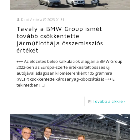
Dobi Viktória
2023-01-31
Tavaly a BMW Group ismét
tovább csökkentette
járműflottája összemissziós
értékét
+++ Az előzetes belső kalkulációk alapján a BMW Group
2022-ben az Európa-szerte értékesített összes új
autójával átlagosan kilométerenként 105 grammra
(WLTP) csökkentette károsanyag-kibocsátását +++ E
tekintetben
[…]
Tovább a cikkre ›