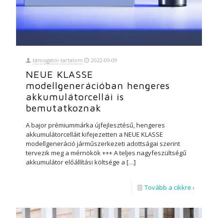
támogatói tartalom
2022-09-09
NEUE KLASSE
modellgenerációban hengeres
akkumulátorcellái is
bemutatkoznak
A bajor prémiummárka újfejlesztésű, hengeres
akkumulátorcelláit kifejezetten a NEUE KLASSE
modellgeneráció járműszerkezeti adottságai szerint
tervezik meg a mérnökök +++ A teljes nagyfeszültségű
akkumulátor előállítási költsége a
[…]
Tovább a cikkre ›