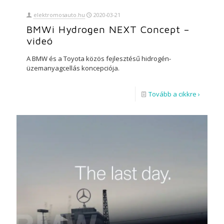
elektromosauto.hu
2020-03-21
BMWi Hydrogen NEXT Concept –
videó
A BMW és a Toyota közös fejlesztésű hidrogén-
üzemanyagcellás koncepciója.
Tovább a cikkre ›