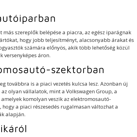
autóiparban
int más szereplők belépése a piacra, az egész iparágnak
yártókat, hogy jobb teljesítményt, alacsonyabb árakat és
 fogyasztók számára előnyös, akik több lehetőség közül
k versenyképes áron.
tromosautó-szektorban
g továbbra is a piaci vezetés kulcsa lesz. Azonban új
 az olyan vállalatok, mint a Volkswagen Group, a
 amelyek komolyan veszik az elektromosautó-
k, hogy a piaci részesedés rugalmasan változhat a
ák alapján.
ikáról