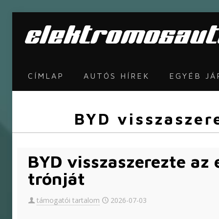
CÍMLAP
AUTÓS HÍREK
EGYÉB J
BYD visszaszere
BYD visszaszerezte az 
trónját
támogatói tartalom
2026-07-03