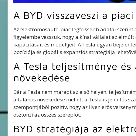
A BYD visszaveszi a piaci
Az elektromosautó-piac legfrissebb adatai szerint 
figyelembe vesszük, hogy a kínai vállalat az elmúlt
kapacitásait és modelljeit. A Tesla ugyan bejelente
pozíciója és globális expanziós stratégiája lehetőv
A Tesla teljesítménye és
növekedése
Bár a Tesla nem maradt az első helyen, teljesítmén
általános növekedése mellett a Tesla is jelentős s
szempontjából pozitív, hogy az ilyen erős versenyző
ösztönzi az összes szereplőt.
BYD stratégiája az elekt