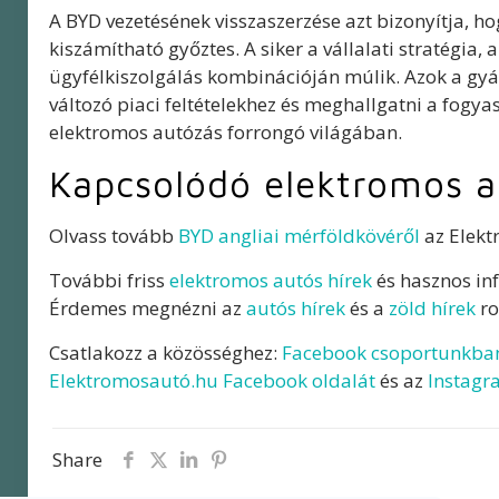
A BYD vezetésének visszaszerzése azt bizonyítja, h
kiszámítható győztes. A siker a vállalati stratégia,
ügyfélkiszolgálás kombinációján múlik. Azok a gy
változó piaci feltételekhez és meghallgatni a fogya
elektromos autózás forrongó világában.
Kapcsolódó elektromos a
Olvass tovább
BYD angliai mérföldkövéről
az Elekt
További friss
elektromos autós hírek
és hasznos in
Érdemes megnézni az
autós hírek
és a
zöld hírek
ro
Csatlakozz a közösséghez:
Facebook csoportunkba
Elektromosautó.hu Facebook oldalát
és az
Instagr
Share