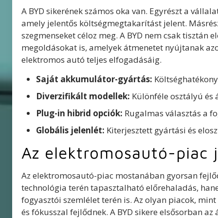
A BYD sikerének számos oka van. Egyrészt a vállalat
amely jelentős költségmegtakarítást jelent. Másrés
szegmenseket céloz meg. A BYD nem csak tisztán e
megoldásokat is, amelyek átmenetet nyújtanak azo
elektromos autó teljes elfogadásáig.
Saját akkumulátor-gyártás:
Költséghatékony
Diverzifikált modellek:
Különféle osztályú és 
Plug-in hibrid opciók:
Rugalmas választás a f
Globális jelenlét:
Kiterjesztett gyártási és elos
Az elektromosautó-piac j
Az elektromosautó-piac mostanában gyorsan fejlő
technológia terén tapasztalható előrehaladás, han
fogyasztói szemlélet terén is. Az olyan piacok, mi
és fókusszal fejlődnek. A BYD sikere elsősorban az 