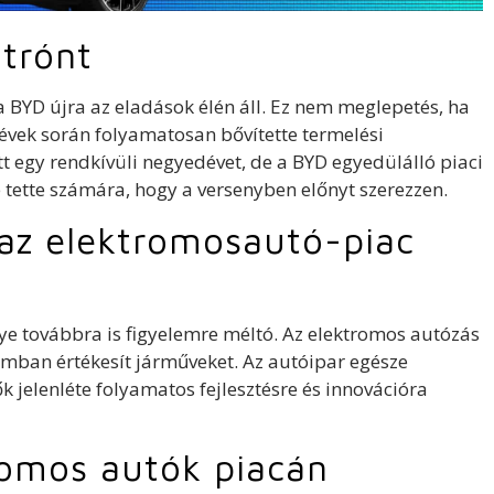
 trónt
a BYD újra az eladások élén áll. Ez nem meglepetés, ha
 évek során folyamatosan bővítette termelési
tt egy rendkívüli negyedévet, de a BYD egyedülálló piaci
é tette számára, hogy a versenyben előnyt szerezzen.
 az elektromosautó-piac
ye továbbra is figyelemre méltó. Az elektromos autózás
zámban értékesít járműveket. Az autóipar egésze
k jelenléte folyamatos fejlesztésre és innovációra
romos autók piacán