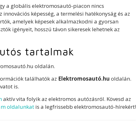
ogy a globális elektromosautó-piacon nincs
 az innovációs képesség, a termelési hatékonyság és az
ártók, amelyek képesek alkalmazkodni a gyorsan
sztók igényeit, hosszú távon sikeresek lehetnek az
utós tartalmak
romosautó.hu oldalán.
formációk találhatók az
Elektromosautó.hu
oldalán.
vatot is.
n
aktív vita folyik az elektromos autózásról. Kövesd az
am oldalunkat
is a legfrissebb elektromosautó-hírekért!