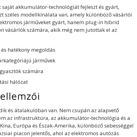
 saját akkumulátor-technológiát fejleszt és gyárt,
zt széles modellkínálata van, amely különböző vásárlói
lektromos járműveket gyárt, hanem plug-in hibrid
n vásárlók számára, akik még nem jutottak el az
 és hatékony megoldás
árkategóriájú járművek
ogyasztók számára
ztási hálózat
ellemzői
dik és átalakulóban van. Nem csupán az alapvető
em az infrastruktúra, az akkumulátor-technológia és a
nt Kína, Európa és Észak-Amerika, különböző sebességgel
ázsiai piacon jelentős, ahol az elektromos autózás