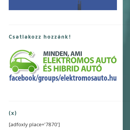
Csatlakozz hozzánk!
(x)
[adfoxly place='7870']