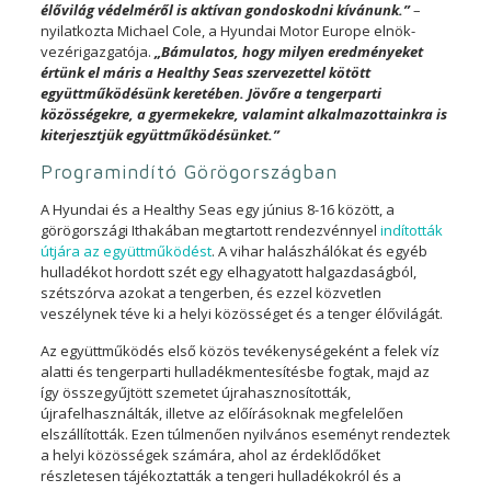
élővilág védelméről is aktívan gondoskodni kívánunk.”
–
nyilatkozta Michael Cole, a Hyundai Motor Europe elnök-
vezérigazgatója.
„Bámulatos, hogy milyen eredményeket
értünk el máris a Healthy Seas szervezettel kötött
együttműködésünk keretében. Jövőre a tengerparti
közösségekre, a gyermekekre, valamint alkalmazottainkra is
kiterjesztjük együttműködésünket.”
Programindító Görögországban
A Hyundai és a Healthy Seas egy június 8-16 között, a
görögországi Ithakában megtartott rendezvénnyel
indították
útjára az együttműködést
. A vihar halászhálókat és egyéb
hulladékot hordott szét egy elhagyatott halgazdaságból,
szétszórva azokat a tengerben, és ezzel közvetlen
veszélynek téve ki a helyi közösséget és a tenger élővilágát.
Az együttműködés első közös tevékenységeként a felek víz
alatti és tengerparti hulladékmentesítésbe fogtak, majd az
így összegyűjtött szemetet újrahasznosították,
újrafelhasználták, illetve az előírásoknak megfelelően
elszállították. Ezen túlmenően nyilvános eseményt rendeztek
a helyi közösségek számára, ahol az érdeklődőket
részletesen tájékoztatták a tengeri hulladékokról és a