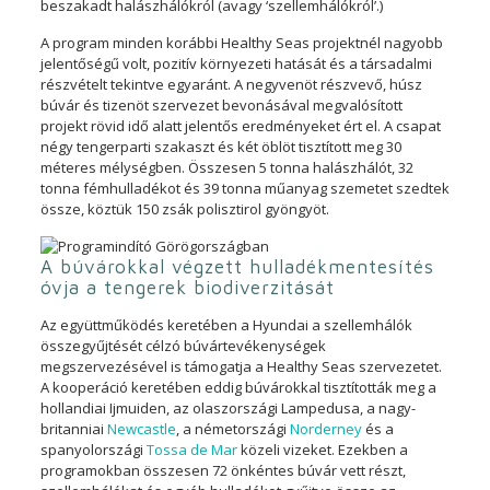
beszakadt halászhálókról (avagy ‘szellemhálókról’.)
A program minden korábbi Healthy Seas projektnél nagyobb
jelentőségű volt, pozitív környezeti hatását és a társadalmi
részvételt tekintve egyaránt. A negyvenöt részvevő, húsz
búvár és tizenöt szervezet bevonásával megvalósított
projekt rövid idő alatt jelentős eredményeket ért el. A csapat
négy tengerparti szakaszt és két öblöt tisztított meg 30
méteres mélységben. Összesen 5 tonna halászhálót, 32
tonna fémhulladékot és 39 tonna műanyag szemetet szedtek
össze, köztük 150 zsák polisztirol gyöngyöt.
A búvárokkal végzett hulladékmentesítés
óvja a tengerek biodiverzitását
Az együttműködés keretében a Hyundai a szellemhálók
összegyűjtését célzó búvártevékenységek
megszervezésével is támogatja a Healthy Seas szervezetet.
A kooperáció keretében eddig búvárokkal tisztították meg a
hollandiai Ijmuiden, az olaszországi Lampedusa, a nagy-
britanniai
Newcastle
, a németországi
Norderney
és a
spanyolországi
Tossa de Mar
közeli vizeket. Ezekben a
programokban összesen 72 önkéntes búvár vett részt,