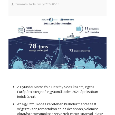
támogatói tartalom
2022-01-10
A Hyundai Motor és a Healthy Seas közötti, egész
Európára kiterjedő együttműködés 2021 áprilisában
indult útnak
Az együttműködés keretében hulladékmentesítést
végeztek tengerpartokon és az óceánban, valamint
oktatási programokat szerveztek görög, spanyol, olasz,