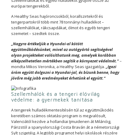
szellemhálókat és egyéb hulladékot gyűjtve össze az
európai tengerekből.
A Healthy Seas hajóroncsokból, korallszirtekről és
tengerpartokról több mint 78 tonnányi hulladékot –
szellemhálókat, rákcsapdákat, ólmot és egyéb tengeri
szemetet – szedtek össze.
„Nagyra értékeljük a Hyundai-al kötött
együttműködésünket, mivel az autógyártó segítségével
olyan projekteket valósíthatunk meg, amelyek korábban
elképzelhetetlen mértékben segítik a környezet védelmét.”
–
mondta Mikos Veronika, a Healthy Seas igazgatója.
„Igazi
öröm együtt dolgozni a Hyundai-jal, és bízunk benne, hogy
jövőre még jobb eredményeket érhetünk el együtt.”
Szellemhálók és a tengeri élővilág
védelme: a gyermekek tanítása
A tengerek hulladékmentesítésén túl az együttműködés
keretében számos oktatási program is megvalósult,
Valenciától kezdve a hollandiai Ijmuidenen át Milánóig,
Párizstól a spanyolországi Costa Braván át a németországi
Sylt szigetéig. A legtöbb programot helyi iskolások részére