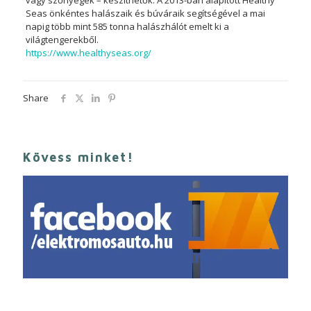
vagy szőnyegek – készíthetők. A 2013-ban alapított Healthy
Seas önkéntes halászaik és búváraik segítségével a mai
napig több mint 585 tonna halászhálót emelt ki a
világtengerekből.
https://www.healthyseas.org/
Share
Kövess minket!