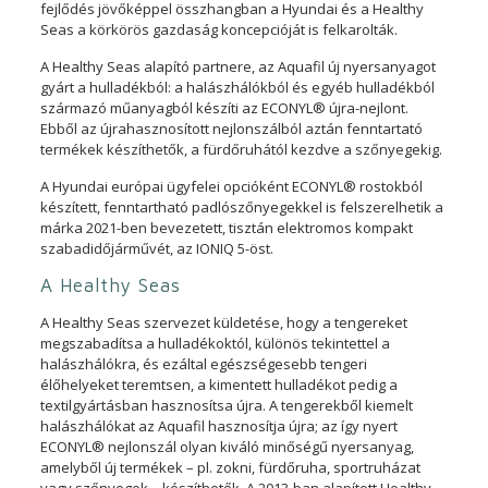
fejlődés jövőképpel összhangban a Hyundai és a Healthy
Seas a körkörös gazdaság koncepcióját is felkarolták.
A Healthy Seas alapító partnere, az Aquafil új nyersanyagot
gyárt a hulladékból: a halászhálókból és egyéb hulladékból
származó műanyagból készíti az ECONYL® újra-nejlont.
Ebből az újrahasznosított nejlonszálból aztán fenntartató
termékek készíthetők, a fürdőruhától kezdve a szőnyegekig.
A Hyundai európai ügyfelei opcióként ECONYL® rostokból
készített, fenntartható padlószőnyegekkel is felszerelhetik a
márka 2021-ben bevezetett, tisztán elektromos kompakt
szabadidőjárművét, az IONIQ 5-öst.
A Healthy Seas
A Healthy Seas szervezet küldetése, hogy a tengereket
megszabadítsa a hulladékoktól, különös tekintettel a
halászhálókra, és ezáltal egészségesebb tengeri
élőhelyeket teremtsen, a kimentett hulladékot pedig a
textilgyártásban hasznosítsa újra. A tengerekből kiemelt
halászhálókat az Aquafil hasznosítja újra; az így nyert
ECONYL® nejlonszál olyan kiváló minőségű nyersanyag,
amelyből új termékek – pl. zokni, fürdőruha, sportruházat