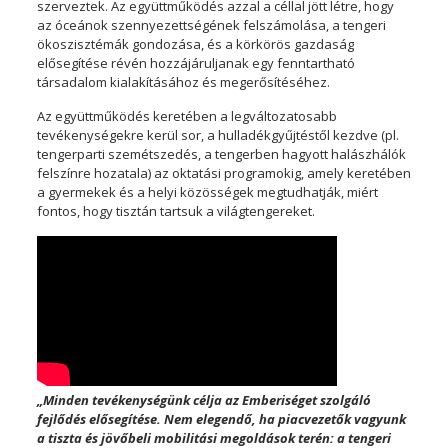
szerveztek. Az együttműködés azzal a céllal jött létre, hogy
az óceánok szennyezettségének felszámolása, a tengeri
ökoszisztémák gondozása, és a körkörös gazdaság
elősegítése révén hozzájáruljanak egy fenntartható
társadalom kialakításához és megerősítéséhez.
Az együttműködés keretében a legváltozatosabb
tevékenységekre kerül sor, a hulladékgyűjtéstől kezdve (pl.
tengerparti szemétszedés, a tengerben hagyott halászhálók
felszínre hozatala) az oktatási programokig, amely keretében
a gyermekek és a helyi közösségek megtudhatják, miért
fontos, hogy tisztán tartsuk a világtengereket.
„Minden tevékenységünk célja az Emberiséget szolgáló
fejlődés elősegítése. Nem elegendő, ha piacvezetők vagyunk
a tiszta és jövőbeli mobilitási megoldások terén: a tengeri