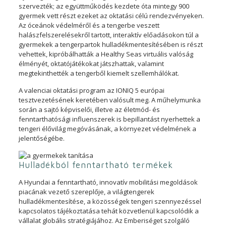
szervezték; az együttműködés kezdete óta mintegy 900
gyermek vett részt ezeket az oktatási célú rendezvényeken.
Az óceánok védelméről és a tengerbe veszett
halászfelszerelésekről tartott, interaktív előadásokon túl a
gyermekek a tengerpartok hulladékmentesítésében is részt
vehettek, kipróbálhatták a Healthy Seas virtuális valóság
élményét, oktatójátékokat játszhattak, valamint
megtekinthették a tengerből kiemelt szellemhálókat.
A valenciai oktatási program az IONIQ 5 európai
tesztvezetésének keretében valósult meg. A műhelymunka
során a sajtó képviselői, illetve az életmód- és
fenntarthatósági influenszerek is bepillantást nyerhettek a
tengeri élővilág megóvásának, a környezet védelmének a
jelentőségébe.
Hulladékból fenntartható termékek
A Hyundai a fenntartható, innovatív mobilitási megoldások
piacának vezető szereplője, a világtengerek
hulladékmentesítése, a közösségek tengeri szennyezéssel
kapcsolatos tájékoztatása tehát közvetlenül kapcsolódik a
vállalat globális stratégiájához. Az Emberiséget szolgáló