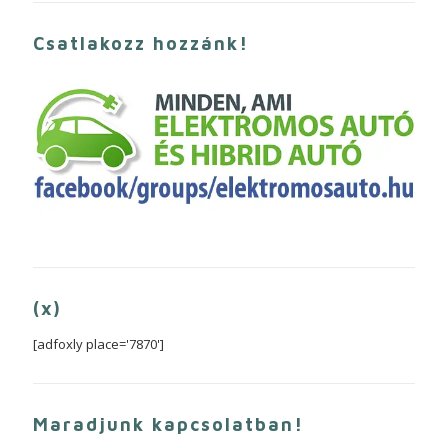
Csatlakozz hozzánk!
(x)
[adfoxly place='7870']
Maradjunk kapcsolatban!