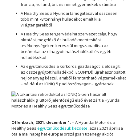
francia, holland, brit és német gyermekek számára
A Healthy Seas a Hyundai támogatásával összesen
több mint 78 tonnányi hulladékot emelt ki a
világtengerekből
A Healthy Seas tengervédelmi szervezet célja, hogy
oktatási, megelőző és hulladékmentesítési
tevékenységeken keresztül megszabadítsa az
óceánokat az elhagyott halászhálóktól és egyéb
hulladékoktól
Az együttműködés a körkörös gazdaságot is elősegíti:
az összegyűjtött hulladékból ECONYL® újrahasznosított
nejlonanyag készül, amiből fenntartható végtermékeket
– például az IONIQ 5 padlószőnyegeit – gyártanak
Offenbach, 2021. december 1.
– A Hyundai Motor és a
Healthy Seas
együttműködésük kezdete
, azaz 2021 áprilisa
óta a mai napig hét európai országban tizenegy akciót