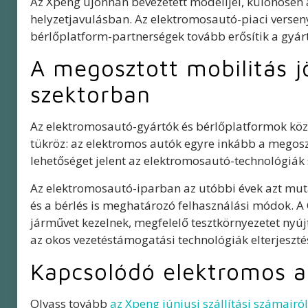
Az Xpeng újonnan bevezetett modelljei, különösen 
helyzetjavulásban. Az elektromosautó-piaci verseny
bérlőplatform-partnerségek tovább erősítik a gyártó
A megosztott mobilitás 
szektorban
Az elektromosautó-gyártók és bérlőplatformok kö
tükröz: az elektromos autók egyre inkább a megoszt
lehetőséget jelent az elektromosautó-technológiák 
Az elektromosautó-iparban az utóbbi évek azt mutat
és a bérlés is meghatározó felhasználási módok. A
járművet kezelnek, megfelelő tesztkörnyezetet nyú
az okos vezetéstámogatási technológiák elterjeszté
Kapcsolódó elektromos a
Olvass tovább
az Xpeng júniusi szállítási számairól