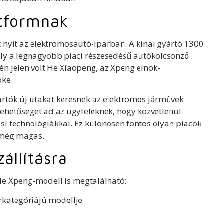
atformnak
et nyit az elektromosautó-iparban. A kínai gyártó 1300
mely a legnagyobb piaci részesedésű autókölcsönző
n jelen volt He Xiaopeng, az Xpeng elnök-
öke.
ártók új utakat keresnek az elektromos járművek
lehetőséget ad az ügyfeleknek, hogy közvetlenül
si technológiákkal. Ez különösen fontos olyan piacok
 még magas.
állításra
éle Xpeng-modell is megtalálható:
kategóriájú modellje