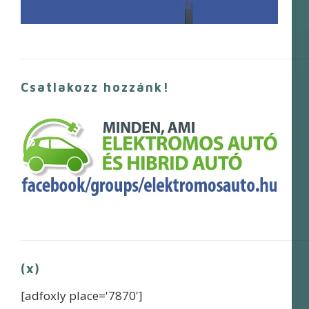
Csatlakozz hozzánk!
(x)
[adfoxly place='7870']