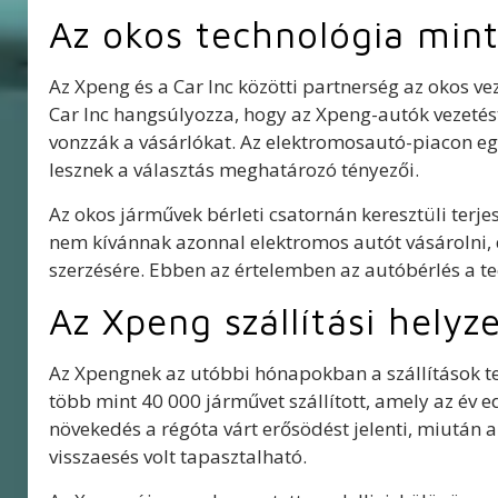
Az okos technológia mint
Az Xpeng és a Car Inc közötti partnerség az okos v
Car Inc hangsúlyozza, hogy az Xpeng-autók vezetést
vonzzák a vásárlókat. Az elektromosautó-piacon eg
lesznek a választás meghatározó tényezői.
Az okos járművek bérleti csatornán keresztüli terjes
nem kívánnak azonnal elektromos autót vásárolni, 
szerzésére. Ebben az értelemben az autóbérlés a te
Az Xpeng szállítási helyz
Az Xpengnek az utóbbi hónapokban a szállítások ter
több mint 40 000 járművet szállított, amely az év e
növekedés a régóta várt erősödést jelenti, miután 
visszaesés volt tapasztalható.