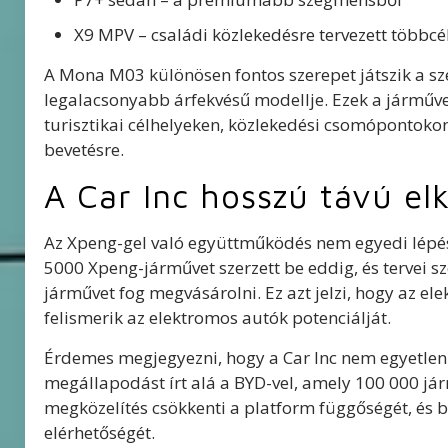
X9 MPV – családi közlekedésre tervezett többc
A Mona M03 különösen fontos szerepet játszik a sz
legalacsonyabb árfekvésű modellje. Ezek a járműve
turisztikai célhelyeken, közlekedési csomópontoko
bevetésre.
A Car Inc hosszú távú el
Az Xpeng-gel való együttműködés nem egyedi lépés
5000 Xpeng-járművet szerzett be eddig, és tervei s
járművet fog megvásárolni. Ez azt jelzi, hogy az e
felismerik az elektromos autók potenciálját.
Érdemes megjegyezni, hogy a Car Inc nem egyetlen 
megállapodást írt alá a BYD-vel, amely 100 000 járm
megközelítés csökkenti a platform függőségét, és 
elérhetőségét.