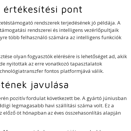
 értékesítési pont
ezetéstámogató rendszerek terjedésének jó példája. A
ámogatási rendszerei és intelligens vezérlőpultjaik
yre több felhasználó számára az intelligens funkciók
ztése olyan fogyasztók elérésére is lehetőséget ad, akik
de nyitottak az erre vonatkozó tapasztalatok
chnológiatranszfer fontos platformjává válik.
etének javulása
én pozitív fordulat következett be. A gyártó júniusban
ddigi legmagasabb havi szállítási száma volt. Ez a
az előző öt hónapban az éves összehasonlítás alapján