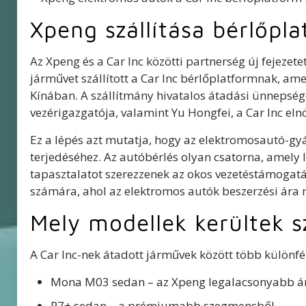
Xpeng szállítása bérlőpl
Az Xpeng és a Car Inc közötti partnerség új fejezet
járművet szállított a Car Inc bérlőplatformnak, a
Kínában. A szállítmány hivatalos átadási ünnepségé
vezérigazgatója, valamint Yu Hongfei, a Car Inc eln
Ez a lépés azt mutatja, hogy az elektromosautó-gy
terjedéséhez. Az autóbérlés olyan csatorna, amely 
tapasztalatot szerezzenek az okos vezetéstámogatá
számára, ahol az elektromos autók beszerzési ára
Mely modellek kerültek sz
A Car Inc-nek átadott járművek között több különf
Mona M03 sedan – az Xpeng legalacsonyabb ár
P7+ sedan – a prémiumabb szegmensből