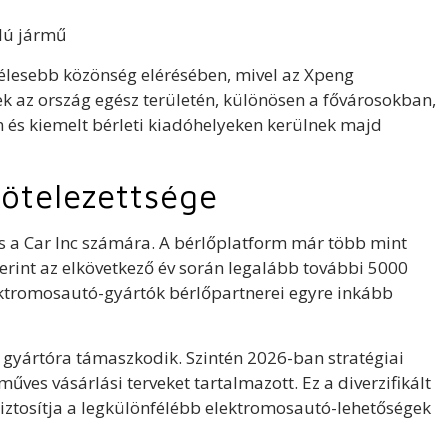
élú jármű
élesebb közönség elérésében, mivel az Xpeng
k az ország egész területén, különösen a fővárosokban,
n és kiemelt bérleti kiadóhelyeken kerülnek majd
kötelezettsége
 a Car Inc számára. A bérlőplatform már több mint
zerint az elkövetkező év során legalább további 5000
lektromosautó-gyártók bérlőpartnerei egyre inkább
gyártóra támaszkodik. Szintén 2026-ban stratégiai
űves vásárlási terveket tartalmazott. Ez a diverzifikált
biztosítja a legkülönfélébb elektromosautó-lehetőségek