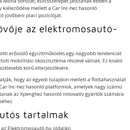
a Mona sorozat, kulcsszerepet játszanak ebben a
 kiéleződése mellett a Car Inc-hez hasonló
 jövőbeni piaci pozícióját.
jövője az elektromosautó-
zötti erősödő együttműködés egy nagyobb tendenciát
ott mobilitási ökoszisztéma részévé válnak. Ez kiváló
szélesebb körű elterjesztésére.
ják, hogy az egyedi tulajdon mellett a flottahasználat
 Car Inc-hez hasonló platformok, amelyek nagy számú
jtanak az Xpenghez hasonló innovatív gyártók számára
séhez.
utós tartalmak
az Elektromosautó.hu oldalán.