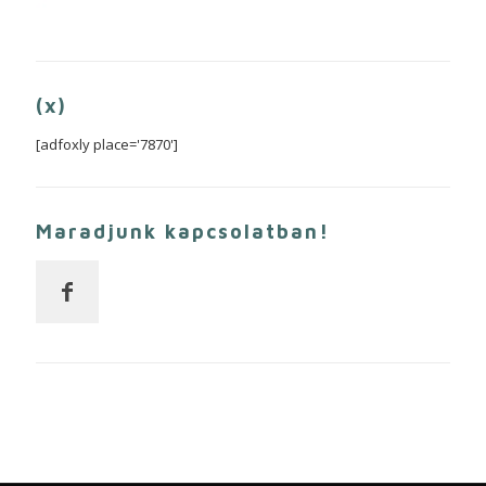
(x)
[adfoxly place='7870']
Maradjunk kapcsolatban!