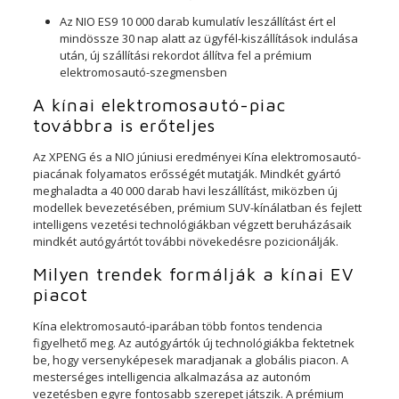
Az NIO ES9 10 000 darab kumulatív leszállítást ért el
mindössze 30 nap alatt az ügyfél-kiszállítások indulása
után, új szállítási rekordot állítva fel a prémium
elektromosautó-szegmensben
A kínai elektromosautó-piac
továbbra is erőteljes
Az XPENG és a NIO júniusi eredményei Kína elektromosautó-
piacának folyamatos erősségét mutatják. Mindkét gyártó
meghaladta a 40 000 darab havi leszállítást, miközben új
modellek bevezetésében, prémium SUV-kínálatban és fejlett
intelligens vezetési technológiákban végzett beruházásaik
mindkét autógyártót további növekedésre pozicionálják.
Milyen trendek formálják a kínai EV
piacot
Kína elektromosautó-iparában több fontos tendencia
figyelhető meg. Az autógyártók új technológiákba fektetnek
be, hogy versenyképesek maradjanak a globális piacon. A
mesterséges intelligencia alkalmazása az autonóm
vezetésben egyre fontosabb szerepet játszik. A prémium