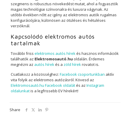
szegmens is robusztus növekedést mutat, ahol a fogyasztók
magas technológiai színvonalra és luxusra vágynak. Az
utóbbi években nőtt az igény az elektromos autók rugalmas
konfigurációjára, különösen az ötüléses és hétuléses
verzióknál.
Kapcsolódó elektromos autós
tartalmak
További friss
elektromos autós hírek
és hasznos információk
találhatók az
Elektromosautó.hu
oldalán. Érdemes
megnézni az
autós hírek
és a
zöld hírek
rovatot is.
Csatlakozz a közösséghez:
Facebook csoportunkban
aktív
vita folyik az elektromos autózásról. Kövesd az
Elektromosautó.hu Facebook oldalát
és az
Instagram
oldalunkat
is a legfrissebb EV hírekért!
Share