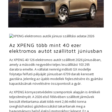
Az XPENG több mint 40 ezer
elektromos autót szállított júniusban
Az XPENG 40 126 elektromos autót szállított 2026 júniusában,
amely a második negyedévi teljes leszállítást 103 295
darabra emelte. A vállalat nemrég indított GX modellje
folytatja felfutó pályáját: júniusban 6739 darab keresett
gazdára. Jelenleg az újabb modellek fejlesztésére és gyártási
kapacitásának növelésére összpontosít a gyár.
Az XPENG környezetvédelmi szempontok alapján is értékeli
teljesítményét. A 2026 első félévében szállított járművek
becsült élettartama alatt több mint 2,66 millió tonna
üvegházhatású gázkibocsátást takarítanak meg a
hagyományos belső égésű motorokhoz képest. Ez a