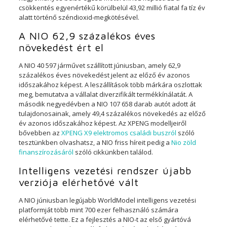
csökkentés egyenértékű körülbelül 43,92 millió fiatal fa tíz év
alatt történő széndioxid-megkötésével.
A NIO 62,9 százalékos éves
növekedést ért el
A NIO 40 597 járművet szállított júniusban, amely 62,9
százalékos éves növekedést jelent az előző év azonos
időszakához képest. A leszállítások több márkára oszlottak
meg, bemutatva a vállalat diverzifikált termékkínálatát. A
második negyedévben a NIO 107 658 darab autót adott át
tulajdonosainak, amely 49,4 százalékos növekedés az előző
év azonos időszakához képest. Az XPENG modelljeiről
bővebben az
XPENG X9 elektromos családi buszról
szóló
tesztünkben olvashatsz, a NIO friss híreit pedig a
Nio zöld
finanszírozásáról
szóló cikkünkben találod.
Intelligens vezetési rendszer újabb
verziója elérhetővé vált
A NIO júniusban legújabb WorldModel intelligens vezetési
platformját több mint 700 ezer felhasználó számára
elérhetővé tette. Ez a fejlesztés a NIO-t az első gyártóvá