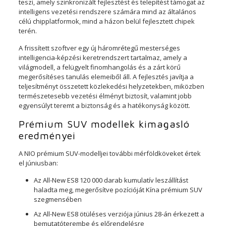
teszi, amely szinkronizált fejlesztést és telepítést támogat az
intelligens vezetési rendszere számára mind az általános
célú chipplatformok, mind a házon belül fejlesztett chipek
terén.
A frissített szoftver egy új háromrétegű mesterséges
intelligencia-képzési keretrendszert tartalmaz, amely a
világmodell, a felügyelt finomhangolás és a zárt körű
megerősítéses tanulás elemeiből áll. A fejlesztés javítja a
teljesítményt összetett közlekedési helyzetekben, miközben
természetesebb vezetési élményt biztosít, valamint jobb
egyensúlyt teremt a biztonság és a hatékonyság között.
Prémium SUV modellek kimagasló
eredményei
A NIO prémium SUV-modelljei további mérföldköveket értek
el júniusban:
Az All-New ES8 120 000 darab kumulatív leszállítást
haladta meg, megerősítve pozícióját Kína prémium SUV
szegmensében
Az All-New ES8 ötüléses verziója június 28-án érkezett a
bemutatóterembe és előrendelésre