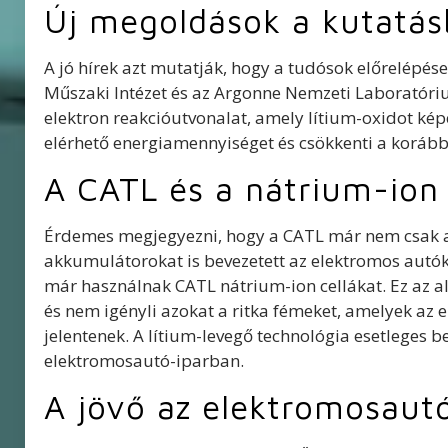
Új megoldások a kutatá
A jó hírek azt mutatják, hogy a tudósok előrelépése
Műszaki Intézet és az Argonne Nemzeti Laboratóri
elektron reakcióutvonalat, amely lítium-oxidot képez
elérhető energiamennyiséget és csökkenti a korá
A CATL és a nátrium-ion 
Érdemes megjegyezni, hogy a CATL már nem csak a 
akkumulátorokat is bevezetett az elektromos autók
már használnak CATL nátrium-ion cellákat. Ez az al
és nem igényli azokat a ritka fémeket, amelyek a
jelentenek. A lítium-levegő technológia esetleges
elektromosautó-iparban.
A jövő az elektromosaut