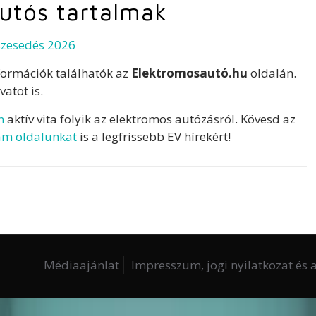
utós tartalmak
szesedés 2026
formációk találhatók az
Elektromosautó.hu
oldalán.
vatot is.
n
aktív vita folyik az elektromos autózásról. Kövesd az
am oldalunkat
is a legfrissebb EV hírekért!
Médiaajánlat
Impresszum, jogi nyilatkozat és