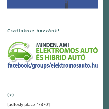
Csatlakozz hozzánk!
(x)
[adfoxly place='7870']