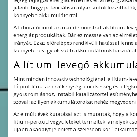
jelenti, hogy potenciálisan olyan autók készíthető
könnyebb akkumulátorral.
A laboratóriumban már demonstráltak lítium-levegő
energiát produkáltak. Bár ez messze van az elméle
irányát. Ez az előrelépés rendkívüli hatással lenne
könnyebb és így olcsóbb akkumulátorok használat
A lítium-levegő akkumulá
Mint minden innovatív technológiánál, a lítium-l
fő probléma az érzékenység a nedvesség és a légkör
gyors romláshoz, instabil katalizátorteljesítményhe
szóval: az ilyen akkumulátorokat nehéz megvédeni 
Az elmúlt évek kutatásai azt is mutatták, hogy a k
lítium-peroxid vegyületeket termeltek, amelyek cs
újabb akadályt jelentett a szélesebb körű alkalmazá