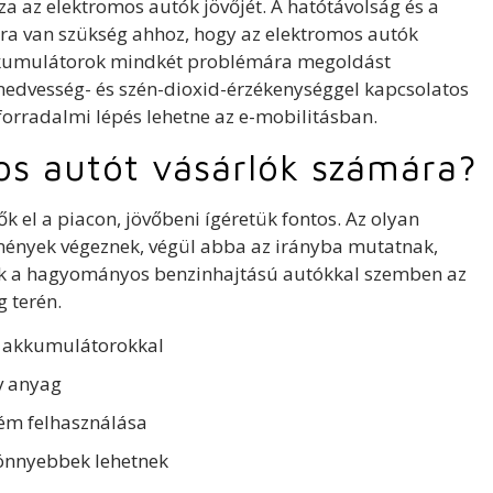
 az elektromos autók jövőjét. A hatótávolság és a
tásra van szükség ahhoz, hogy az elektromos autók
 akkumulátorok mindkét problémára megoldást
 nedvesség- és szén-dioxid-érzékenységgel kapcsolatos
forradalmi lépés lehetne az e-mobilitásban.
mos autót vásárlók számára?
 el a piacon, jövőbeni ígéretük fontos. Az olyan
zmények végeznek, végül abba az irányba mutatnak,
ak a hagyományos benzinhajtású autókkal szemben az
 terén.
 akkumulátorokkal
v anyag
fém felhasználása
önnyebbek lehetnek