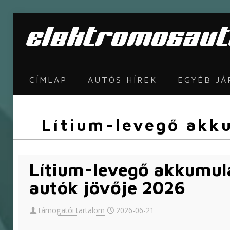
CÍMLAP
AUTÓS HÍREK
EGYÉB J
Lítium-levegő akku
Lítium-levegő akkumul
autók jövője 2026
támogatói tartalom
2026-06-21