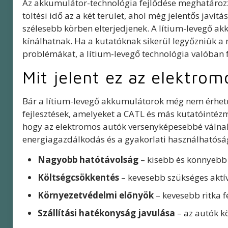
Az akkumulátor-technológia fejlődése meghatározza
töltési idő az a két terület, ahol még jelentős javí
szélesebb körben elterjedjenek. A lítium-levegő
kínálhatnak. Ha a kutatóknak sikerül legyőzniük a
problémákat, a lítium-levegő technológia valóban 
Mit jelent ez az elektro
Bár a lítium-levegő akkumulátorok még nem érhetők
fejlesztések, amelyeket a CATL és más kutatóinté
hogy az elektromos autók versenyképesebbé váln
energiagazdálkodás és a gyakorlati használhatóság
Nagyobb hatótávolság
– kisebb és könnyebb
Költségcsökkentés
– kevesebb szükséges aktí
Környezetvédelmi előnyök
– kevesebb ritka 
Szállítási hatékonyság javulása
– az autók k