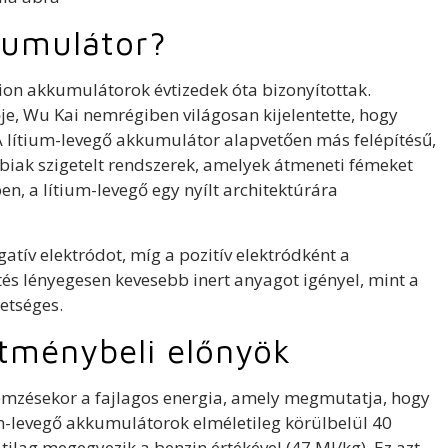
kumulátor?
ion akkumulátorok évtizedek óta bizonyítottak.
je, Wu Kai nemrégiben világosan kijelentette, hogy
A lítium-levegő akkumulátor alapvetően más felépítésű,
biak szigetelt rendszerek, amelyek átmeneti fémeket
n, a lítium-levegő egy nyílt architektúrára
tív elektródot, míg a pozitív elektródként a
tés lényegesen kevesebb inert anyagot igényel, mint a
hetséges.
ítménybeli előnyök
lemzésekor a fajlagos energia, amely megmutatja, hogy
um-levegő akkumulátorok elméletileg körülbelül 40
tilag megegyezik a benzin értékével (47 MJ/kg). Ez azt