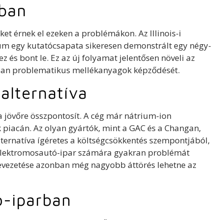
sban
ket érnek el ezeken a problémákon. Az Illinois-i
um egy kutatócsapata sikeresen demonstrált egy négy-
 és bont le. Ez az új folyamat jelentősen növeli az
bban problematikus mellékanyagok képződését.
alternatíva
jövőre összpontosít. A cég már nátrium-ion
 piacán. Az olyan gyártók, mint a GAC és a Changan,
ternatíva ígéretes a költségcsökkentés szempontjából,
z elektromosautó-ipar számára gyakran problémát
 bevezetése azonban még nagyobb áttörés lehetne az
ó-iparban