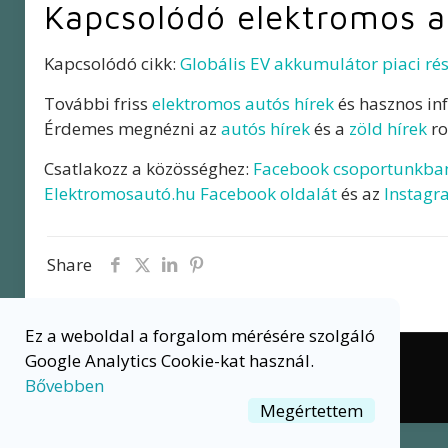
Kapcsolódó elektromos a
Kapcsolódó cikk:
Globális EV akkumulátor piaci ré
További friss
elektromos autós hírek
és hasznos in
Érdemes megnézni az
autós hírek
és a
zöld hírek
ro
Csatlakozz a közösséghez:
Facebook csoportunkba
Elektromosautó.hu Facebook oldalát
és az
Instagr
Share
Ez a weboldal a forgalom mérésére szolgáló
Google Analytics Cookie-kat használ.
© 2020 ELEKTROMOSAUTO.HU
Bővebben
Megértettem