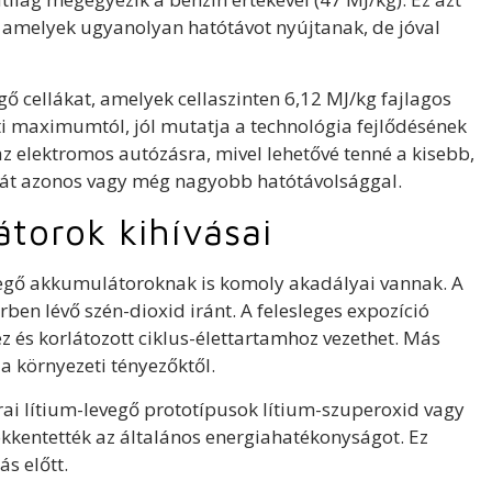
k, amelyek ugyanolyan hatótávot nyújtanak, de jóval
 cellákat, amelyek cellaszinten 6,12 MJ/kg fajlagos
ti maximumtól, jól mutatja a technológia fejlődésének
 az elektromos autózásra, mivel lehetővé tenné a kisebb,
át azonos vagy még nagyobb hatótávolsággal.
torok kihívásai
evegő akkumulátoroknak is komoly akadályai vannak. A
ben lévő szén-dioxid iránt. A felesleges expozíció
z és korlátozott ciklus-élettartamhoz vezethet. Más
a környezeti tényezőktől.
orai lítium-levegő prototípusok lítium-szuperoxid vagy
ökkentették az általános energiahatékonyságot. Ez
s előtt.