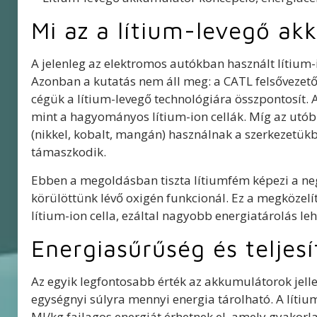
Mi az a lítium-levegő ak
A jelenleg az elektromos autókban használt lítium-
Azonban a kutatás nem áll meg: a CATL felsővezető
cégük a lítium-levegő technológiára összpontosít. 
mint a hagyományos lítium-ion cellák. Míg az utób
(nikkel, kobalt, mangán) használnak a szerkezetükbe
támaszkodik.
Ebben a megoldásban tiszta lítiumfém képezi a nega
körülöttünk lévő oxigén funkcionál. Ez a megközelí
lítium-ion cella, ezáltal nagyobb energiatárolás le
Energiasűrűség és teljes
Az egyik legfontosabb érték az akkumulátorok jel
egységnyi súlyra mennyi energia tárolható. A líti
MJ/kg fajlagos energiát érhetnek el, amely gyakorla