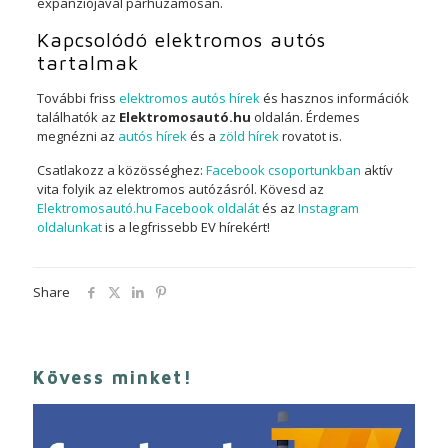
expanziójával párhuzamosan.
Kapcsolódó elektromos autós
tartalmak
További friss
elektromos autós hírek
és hasznos információk
találhatók az
Elektromosautó.hu
oldalán. Érdemes
megnézni az
autós hírek
és a
zöld hírek
rovatot is.
Csatlakozz a közösséghez:
Facebook csoportunkban
aktív
vita folyik az elektromos autózásról. Kövesd az
Elektromosautó.hu Facebook oldalát
és az
Instagram
oldalunkat
is a legfrissebb EV hírekért!
Share
Kövess minket!