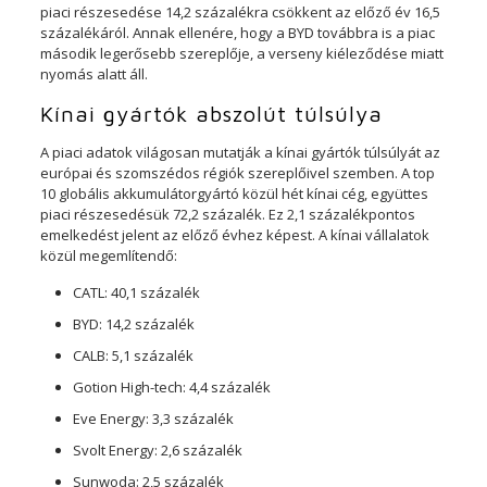
piaci részesedése 14,2 százalékra csökkent az előző év 16,5
százalékáról. Annak ellenére, hogy a BYD továbbra is a piac
második legerősebb szereplője, a verseny kiéleződése miatt
nyomás alatt áll.
Kínai gyártók abszolút túlsúlya
A piaci adatok világosan mutatják a kínai gyártók túlsúlyát az
európai és szomszédos régiók szereplőivel szemben. A top
10 globális akkumulátorgyártó közül hét kínai cég, együttes
piaci részesedésük 72,2 százalék. Ez 2,1 százalékpontos
emelkedést jelent az előző évhez képest. A kínai vállalatok
közül megemlítendő:
CATL: 40,1 százalék
BYD: 14,2 százalék
CALB: 5,1 százalék
Gotion High-tech: 4,4 százalék
Eve Energy: 3,3 százalék
Svolt Energy: 2,6 százalék
Sunwoda: 2,5 százalék