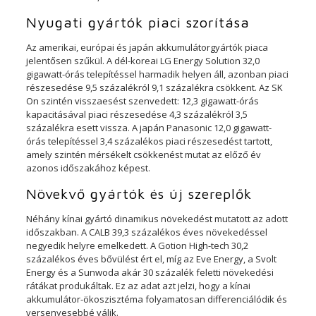
Nyugati gyártók piaci szorítása
Az amerikai, európai és japán akkumulátorgyártók piaca
jelentősen szűkül. A dél-koreai LG Energy Solution 32,0
gigawatt-órás telepítéssel harmadik helyen áll, azonban piaci
részesedése 9,5 százalékról 9,1 százalékra csökkent. Az SK
On szintén visszaesést szenvedett: 12,3 gigawatt-órás
kapacitásával piaci részesedése 4,3 százalékról 3,5
százalékra esett vissza. A japán Panasonic 12,0 gigawatt-
órás telepítéssel 3,4 százalékos piaci részesedést tartott,
amely szintén mérsékelt csökkenést mutat az előző év
azonos időszakához képest.
Növekvő gyártók és új szereplők
Néhány kínai gyártó dinamikus növekedést mutatott az adott
időszakban. A CALB 39,3 százalékos éves növekedéssel
negyedik helyre emelkedett. A Gotion High-tech 30,2
százalékos éves bővülést ért el, míg az Eve Energy, a Svolt
Energy és a Sunwoda akár 30 százalék feletti növekedési
rátákat produkáltak. Ez az adat azt jelzi, hogy a kínai
akkumulátor-ökoszisztéma folyamatosan differenciálódik és
versenyesebbé válik.