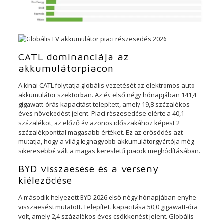
CATL dominanciája az
akkumulátorpiacon
A kínai CATL folytatja globális vezetését az elektromos autó
akkumulátor szektorban. Az év első négy hónapjában 141,4
gigawatt-órás kapacitást telepített, amely 19,8 százalékos
éves növekedést jelent. Piaci részesedése elérte a 40,1
százalékot, az előző év azonos időszakához képest 2
százalékponttal magasabb értéket. Ez az erősödés azt
mutatja, hogy a világ legnagyobb akkumulátorgyártója még
sikeresebbé vált a magas keresletű piacok meghódításában.
BYD visszaesése és a verseny
kiéleződése
A második helyezett BYD 2026 első négy hónapjában enyhe
visszaesést mutatott. Telepített kapacitása 50,0 gigawatt-óra
volt, amely 2,4 százalékos éves csökkenést jelent. Globális