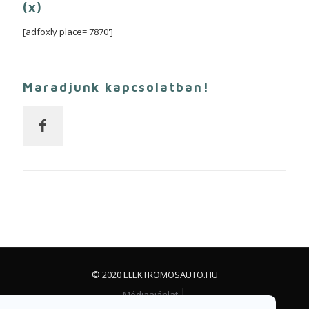
(x)
[adfoxly place='7870']
Maradjunk kapcsolatban!
© 2020 ELEKTROMOSAUTO.HU
Médiaajánlat
Impresszum, jogi nyilatkozat és adatvédelem