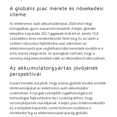
A globális piac mérete és növekedési
üteme
Az elektromos autó akkumulátorpiac 2026 első négy
hónapjában gyors expanziót mutatott. A teljes globális
telepítési kapacitás 352,7 gigawatt-órát ért el, amely 13,8
százalékos éves növekedésnek felel meg. Ez az ütem a
szektor robusztus fejlődésére utal, miközben az
elektromosautó-ipar végfelhasználói kereslete továbbra is
erős marad világszerte. Az iparágban várható, hogy a
verseny még intenzívebbé válik az elkövetkező időszakban.
Az akkumulátorgyártás jövőjének
perspektívái
A piaci trendek azt jelzik, hogy a kínai gyártók tovább erősítik
dominanciájukat az elektromos autó akkumulátor
szektorban. A nyugati szereplők rugalmasságára és
technológiai fejlesztésére lesz szükség ahhoz, hogy
versenyképesek maradjanak. A teljes piaci értéknövekedés
és a telepített kapacitás szinte biztosan továbbra is
növekedni fog az elektromosautó-iparág globális