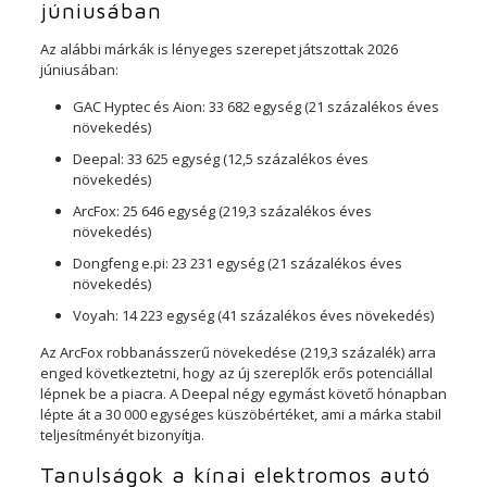
júniusában
Az alábbi márkák is lényeges szerepet játszottak 2026
júniusában:
GAC Hyptec és Aion: 33 682 egység (21 százalékos éves
növekedés)
Deepal: 33 625 egység (12,5 százalékos éves
növekedés)
ArcFox: 25 646 egység (219,3 százalékos éves
növekedés)
Dongfeng e.pi: 23 231 egység (21 százalékos éves
növekedés)
Voyah: 14 223 egység (41 százalékos éves növekedés)
Az ArcFox robbanásszerű növekedése (219,3 százalék) arra
enged következtetni, hogy az új szereplők erős potenciállal
lépnek be a piacra. A Deepal négy egymást követő hónapban
lépte át a 30 000 egységes küszöbértéket, ami a márka stabil
teljesítményét bizonyítja.
Tanulságok a kínai elektromos autó