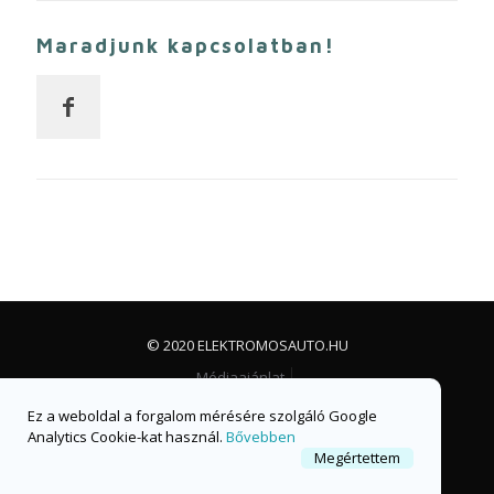
Maradjunk kapcsolatban!
© 2020 ELEKTROMOSAUTO.HU
Médiaajánlat
Impresszum, jogi nyilatkozat és adatvédelem
Ez a weboldal a forgalom mérésére szolgáló Google
Facebook csoport
Facebook oldal
Analytics Cookie-kat használ.
Bővebben
Megértettem