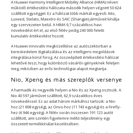
A Huawei Harmony Intelligent Mobility Alliance (HIMA) néven
működő értékesítési hálózata második helyen végzett 50 624
szállított egységgel. Ez a hálózat több márkát egyesít: Aito,
Luxeed, Stelato, Maextro és SAIC (Shangjie) járműveit kínálja
egy szervezeten belül. A HIMA 9,7 százalékos havi
növekedést ért el, az első félév pedig 240 000 feletti
kumulatív értékesítést hozott.
A Huawei innovatív megközelítése az autószektorban a
kereskedelem digitalizálása és az intelligens megoldások
integrálása körül forog. Az összeépített értékesítési hálózat
lehetővé teszi, hogy különböző vásárlói igényeknek feleljen
meg, miközben az erős technológiai alapot megtartja.
Nio, Xpeng és más szereplők versenye
A harmadik és negyedik helyen a Nio és az Xpeng osztozik. A
Nio 40 597 járművet szállított, 62,9 százalékos éves
növekedéssel. Ez az adat három márkához tartozik: a Nio-
hoz (21 908 egység), az Onvo-hoz (11 743 egység) és a Firefly-
hez (6 946 egység). A félév során összesen 191 123 autót
szállított, ami szintén figyelemre méltó teljesítmény egy
összetett termékkínálat kezelésében.