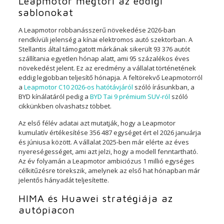
Leapmotor megtöri az eddigi
sablonokat
A Leapmotor robbanásszerű növekedése 2026-ban
rendkívüli jelenség a kínai elektromos autó szektorban. A
Stellantis által támogatott márkának sikerült 93 376 autót
szállítania egyetlen hónap alatt, ami 95 százalékos éves
növekedést jelent. Ez az eredmény a vállalat történetének
eddig legjobban teljesítő hónapja. A feltörekvő Leapmotorról
a
Leapmotor C10 2026-os hatótávjáról
szóló írásunkban, a
BYD kínálatáról pedig a
BYD Tai 9 prémium SUV-ról
szóló
cikkünkben olvashatsz többet.
Az első félév adatai azt mutatják, hogy a Leapmotor
kumulatív értékesítése 356 487 egységet ért el 2026 januárja
és júniusa között. A vállalat 2025-ben már elérte az éves
nyereségességet, ami azt jelzi, hogy a modell fenntartható.
Az év folyamán a Leapmotor ambiciózus 1 millió egységes
célkitűzésre törekszik, amelynek az első hat hónapban már
jelentős hányadát teljesítette.
HIMA és Huawei stratégiája az
autópiacon