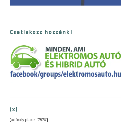
Csatlakozz hozzánk!
(x)
[adfoxly place='7870']