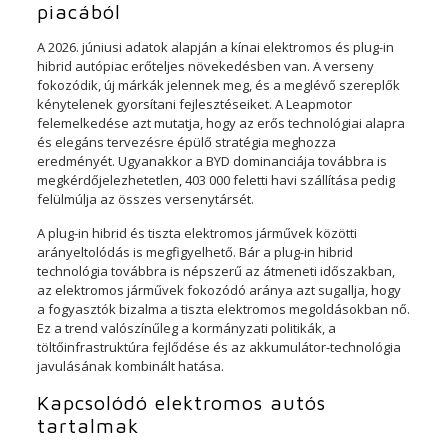
piacából
A 2026. júniusi adatok alapján a kínai elektromos és plug-in
hibrid autópiac erőteljes növekedésben van. A verseny
fokozódik, új márkák jelennek meg, és a meglévő szereplők
kénytelenek gyorsítani fejlesztéseiket. A Leapmotor
felemelkedése azt mutatja, hogy az erős technológiai alapra
és elegáns tervezésre épülő stratégia meghozza
eredményét. Ugyanakkor a BYD dominanciája továbbra is
megkérdőjelezhetetlen, 403 000 feletti havi szállítása pedig
felülmúlja az összes versenytársét.
A plug-in hibrid és tiszta elektromos járművek közötti
arányeltolódás is megfigyelhető. Bár a plug-in hibrid
technológia továbbra is népszerű az átmeneti időszakban,
az elektromos járművek fokozódó aránya azt sugallja, hogy
a fogyasztók bizalma a tiszta elektromos megoldásokban nő.
Ez a trend valószínűleg a kormányzati politikák, a
töltőinfrastruktúra fejlődése és az akkumulátor-technológia
javulásának kombinált hatása.
Kapcsolódó elektromos autós
tartalmak