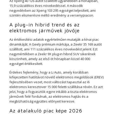
Az Xpeng 40 126 autót szállított ugyanebben a hónapban,
15,9 százalékos éves növekedéssel. A második
negyedévben az Xpeng 103 295 egységet teljesített, ami
szintén elismerésre méltó eredmény a versenypiacon.
A plug-in hibrid trend és az
elektromos járművek jövője
Az értékesítési adatok egyértelműen mutatják a kínai piac
dinamikáját. A Geely prémium márkája, a Zeekr 35 169 autót
szállított, ami 111 százalékos éves növekedést jelent. Ezt
nagymértékben a Zeekr 9X plug-in hibrid SUV sikerének
köszönheti, amely az első öt hónapban közel 40 000
egységet értékesített.
Érdekes fejlemény, hogy a Li Auto, amely korábban
kifejezetten hatótávot növelő elektromos megoldások (EREV)
fejlesztésében vezet, most változást tapasztal az i6
elektromos keresztover 15 000 feletti szállítása révén. Ez azt
jelzi, hogy a fogyasztók egyre inkább a tiszta elektromos
járművek felé fordulnak, az elektromos hajtás és a
megbízhatóság együttes előnyeit keresve.
Az átalakuló piac képe 2026