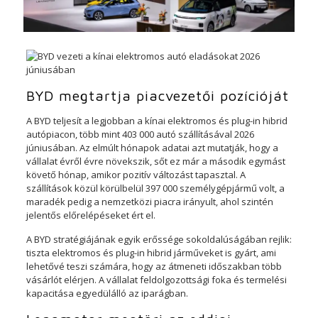
BYD megtartja piacvezetői pozícióját
A BYD teljesít a legjobban a kínai elektromos és plug-in hibrid
autópiacon, több mint 403 000 autó szállításával 2026
júniusában. Az elmúlt hónapok adatai azt mutatják, hogy a
vállalat évről évre növekszik, sőt ez már a második egymást
követő hónap, amikor pozitív változást tapasztal. A
szállítások közül körülbelül 397 000 személygépjármű volt, a
maradék pedig a nemzetközi piacra irányult, ahol szintén
jelentős előrelépéseket ért el.
A BYD stratégiájának egyik erőssége sokoldalúságában rejlik:
tiszta elektromos és plug-in hibrid járműveket is gyárt, ami
lehetővé teszi számára, hogy az átmeneti időszakban több
vásárlót elérjen. A vállalat feldolgozottsági foka és termelési
kapacitása egyedülálló az iparágban.