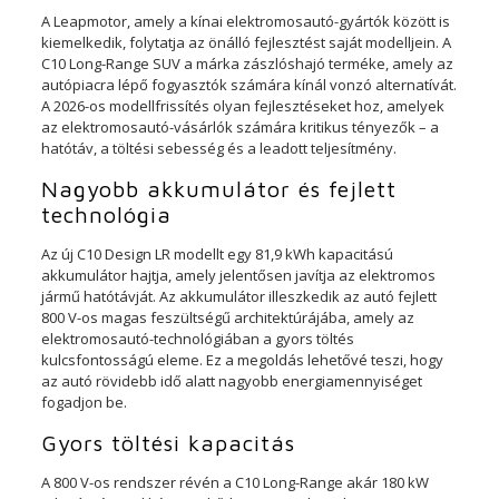
A Leapmotor, amely a kínai elektromosautó-gyártók között is
kiemelkedik, folytatja az önálló fejlesztést saját modelljein. A
C10 Long-Range SUV a márka zászlóshajó terméke, amely az
autópiacra lépő fogyasztók számára kínál vonzó alternatívát.
A 2026-os modellfrissítés olyan fejlesztéseket hoz, amelyek
az elektromosautó-vásárlók számára kritikus tényezők – a
hatótáv, a töltési sebesség és a leadott teljesítmény.
Nagyobb akkumulátor és fejlett
technológia
Az új C10 Design LR modellt egy 81,9 kWh kapacitású
akkumulátor hajtja, amely jelentősen javítja az elektromos
jármű hatótávját. Az akkumulátor illeszkedik az autó fejlett
800 V-os magas feszültségű architektúrájába, amely az
elektromosautó-technológiában a gyors töltés
kulcsfontosságú eleme. Ez a megoldás lehetővé teszi, hogy
az autó rövidebb idő alatt nagyobb energiamennyiséget
fogadjon be.
Gyors töltési kapacitás
A 800 V-os rendszer révén a C10 Long-Range akár 180 kW