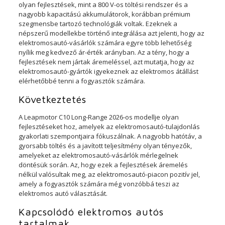
olyan fejlesztések, mint a 800 V-os töltési rendszer és a
nagyobb kapacitású akkumulátorok, korábban prémium
szegmensbe tartozó technológiák voltak. Ezeknek a
népszerű modellekbe történő integrálása azt jelenti, hogy az
elektromosautó-vásárlók számára egyre több lehetőség
nyílik meg kedvező ár-érték arányban. Az a tény, hogy a
fejlesztések nem jártak áremeléssel, azt mutatja, hogy az
elektromosautó-gyártók igyekeznek az elektromos átállást
elérhetőbbé tenni a fogyasztók számára.
Következtetés
A Leapmotor C10 Long-Range 2026-os modellje olyan
fejlesztéseket hoz, amelyek az elektromosautó-tulajdonlás
gyakorlati szempontjaira fókuszálnak. A nagyobb hatótáv, a
gyorsabb töltés és a javított teljesítmény olyan tényezők,
amelyeket az elektromosautó-vásárlók mérlegelnek
döntésük során. Az, hogy ezek a fejlesztések áremelés
nélkül valósultak meg, az elektromosautó-piacon pozitív jel,
amely a fogyasztók számára még vonzóbbá teszi az
elektromos autó választását.
Kapcsolódó elektromos autós
tartalmak