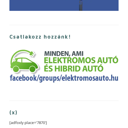
Csatlakozz hozzánk!
(x)
[adfoxly place='7870']