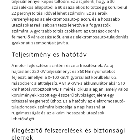
teljesítménnyel képes töltődni. Ez azt jelenti, hogy a 30
százalékos állapotból a 80 százalékos töltöttségig körülbelül
22 percnyi töltési idővel lehet számolni. Ez az érték
versenyképes az elektromosautó-piacon, és a hosszabb
utazásokat reálisabban teszi lehetővé a fogyasztók
számára. A gyorsabb töltés csökkenti az utazások során
felmerülő várakozási időt, ami az elektromosautó-tulajdonlás
gyakorlati szempontjait javítja.
Teljesítmény és hatótáv
A motor fejlesztése szintén része a frissítésnek. Az új
hajtáslánc 220 kW teljesítményt és 360 Nm nyomatékot
fejleszt, amellyel a 0–100 km/h gyorsulást körülbelül 6,2
másodperc alatt teljesíti. A 81,9 kWh-s akkumulátor akár 510
km hatótávot biztosít WLTP mérési ciklus alapján, amely valós
körülmények között egy ésszerű távolságot jelent egy
töltéssel megtehető úthoz. Ez a hatótáv az elektromosautó-
tulajdonosok számára biztosítja a napi használat
rugalmasságát és az alkalmi hosszabb utazások
lehetőségét.
Kiegészítő felszerelések és biztonsági
elemek