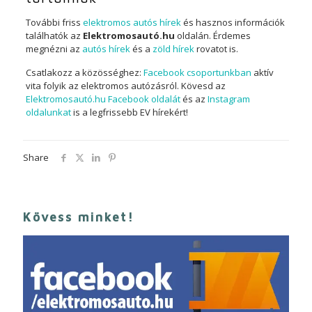
További friss
elektromos autós hírek
és hasznos információk
találhatók az
Elektromosautó.hu
oldalán. Érdemes
megnézni az
autós hírek
és a
zöld hírek
rovatot is.
Csatlakozz a közösséghez:
Facebook csoportunkban
aktív
vita folyik az elektromos autózásról. Kövesd az
Elektromosautó.hu Facebook oldalát
és az
Instagram
oldalunkat
is a legfrissebb EV hírekért!
Share
Kövess minket!