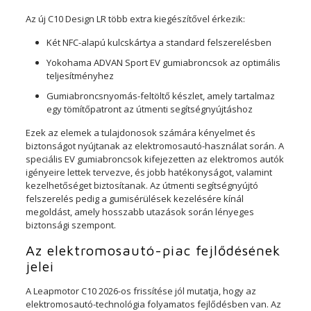
Az új C10 Design LR több extra kiegészítővel érkezik:
Két NFC-alapú kulcskártya a standard felszerelésben
Yokohama ADVAN Sport EV gumiabroncsok az optimális
teljesítményhez
Gumiabroncsnyomás-feltöltő készlet, amely tartalmaz
egy tömítőpatront az útmenti segítségnyújtáshoz
Ezek az elemek a tulajdonosok számára kényelmet és
biztonságot nyújtanak az elektromosautó-használat során. A
speciális EV gumiabroncsok kifejezetten az elektromos autók
igényeire lettek tervezve, és jobb hatékonyságot, valamint
kezelhetőséget biztosítanak. Az útmenti segítségnyújtó
felszerelés pedig a gumisérülések kezelésére kínál
megoldást, amely hosszabb utazások során lényeges
biztonsági szempont.
Az elektromosautó-piac fejlődésének
jelei
A Leapmotor C10 2026-os frissítése jól mutatja, hogy az
elektromosautó-technológia folyamatos fejlődésben van. Az