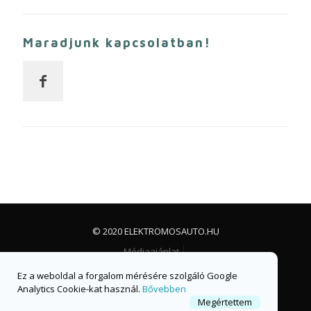
Maradjunk kapcsolatban!
© 2020 ELEKTROMOSAUTO.HU
Médiaajánlat
Impresszum, jogi nyilatkozat és adatvédelem
Ez a weboldal a forgalom mérésére szolgáló Google
Facebook csoport
Facebook oldal
Analytics Cookie-kat használ.
Bővebben
Megértettem