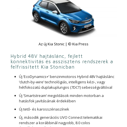
Az új Kia Stonic | © Kia Press
Hybrid 48V hajtáslánc, fejlett
konnektivitás és asszisztens rendszerek a
felfrissített Kia Stonicban
Új ‘EcoDynamics+’ benzinmotoros Hybrid 48V hajtáslánc
‘clutch-by-wire’ technológiás, intelligens kézi-, vagy
hétfokozatú duplakuplungos (7DCT) sebességváltóval
Új ‘Smartstream’ megoldások minden motorban a
hatásfok javításának érdekében
Új tető- és karosszériaszínek
Új, második generációs UVO Connect telematikai
rendszer a korábbinál nagyobb, 8.0 colos