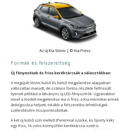
Az új Kia Stonic | © Kia Press
Formák és felszereltség
Új fényezések és friss keréktárcsák a választékban
A megújult Stonic külső és belső megjelenése alapjaiban
változatlan maradt, de számos fontos részlete felfrissült:
ilyenek például a látványos új LED-fényszórók. Ugyanakkor
mivel a modell megjelenése ma is friss, a Kia mérnökei ennek
átdolgozása helyett, inkább a felszerelési lehetőségek
szélesítésére összpontosítottak.
A két új külső szín mellett (Perennial szürke, és Sporty kék)
egy friss, 16 colos könnyűfém keréktárcsa-szett is