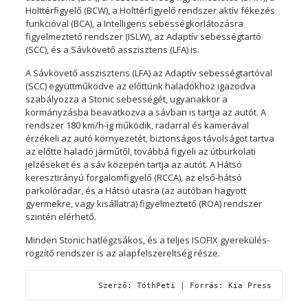
Holttérfigyelő (BCW), a Holttérfigyelő rendszer aktív fékezés
funkcióval (BCA), a Intelligens sebességkorlátozásra
figyelmeztető rendszer (ISLW), az Adaptív sebességtartó
(SCC), és a Sávkövető asszisztens (LFA) is.
A Sávkövető asszisztens (LFA) az Adaptív sebességtartóval
(SCC) együttműködve az előttünk haladókhoz igazodva
szabályozza a Stonic sebességét, ugyanakkor a
kormányzásba beavatkozva a sávban is tartja az autót. A
rendszer 180 km/h-ig működik, radarral és kamerával
érzékeli az autó környezetét, biztonságos távolságot tartva
az előtte haladó járműtől, továbbá figyeli az útburkolati
jelzéseket és a sáv közepén tartja az autót. A Hátsó
keresztirányú forgalomfigyelő (RCCA), az első-hátsó
parkolóradar, és a Hátsó utasra (az autóban hagyott
gyermekre, vagy kisállatra) figyelmeztető (ROA) rendszer
szintén elérhető.
Minden Stonic hatlégzsákos, és a teljes ISOFIX gyerekülés-
rögzítő rendszer is az alapfelszereltség része.
Szerző: TóthPeti | Forrás: Kia Press