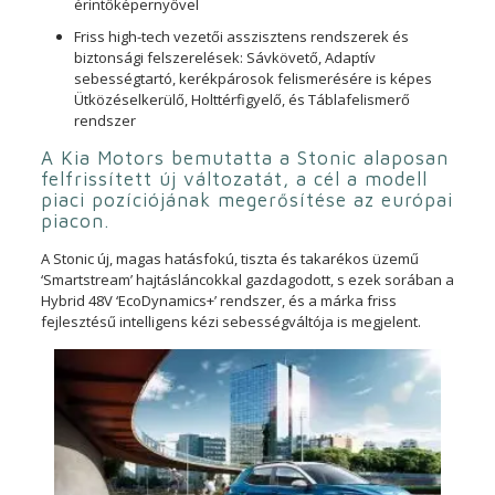
érintőképernyővel
Friss high-tech vezetői asszisztens rendszerek és
biztonsági felszerelések: Sávkövető, Adaptív
sebességtartó, kerékpárosok felismerésére is képes
Ütközéselkerülő, Holttérfigyelő, és Táblafelismerő
rendszer
A Kia Motors bemutatta a Stonic alaposan
felfrissített új változatát, a cél a modell
piaci pozíciójának megerősítése az európai
piacon.
A Stonic új, magas hatásfokú, tiszta és takarékos üzemű
‘Smartstream’ hajtásláncokkal gazdagodott, s ezek sorában a
Hybrid 48V ‘EcoDynamics+’ rendszer, és a márka friss
fejlesztésű intelligens kézi sebességváltója is megjelent.