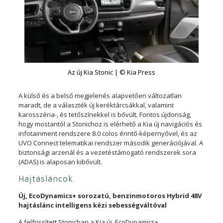
Az új Kia Stonic | © Kia Press
A külső és a belső megjelenés alapvetően változatlan
maradt, de a választék új keréktárcsákkal, valamint
karosszéria-, és tetőszínekkel is bővült. Fontos újdonság,
hogy mostantól a Stonichoz is elérhető a Kia új navigációs és
infotainment rendszere 8.0 colos érintő-képernyővel, és az
UVO Connect telematikai rendszer második generációjával. A
biztonsági arzenál és a vezetéstámogató rendszerek sora
(ADAS) is alaposan kibővült.
Hajtásláncok
Új, EcoDynamics+ sorozatú, benzinmotoros Hybrid 48V
hajtáslánc intelligens kézi sebességváltóval
A felfrissített Stonicban a Kia új, EcoDynamics+