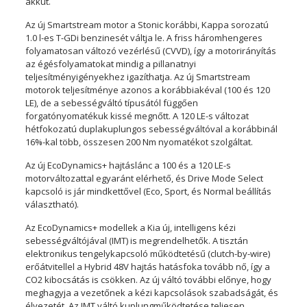
akkut.
Az új Smartstream motor a Stonic korábbi, Kappa sorozatú
1.0 l-es T-GDi benzinesét váltja le. A friss háromhengeres
folyamatosan változó vezérlésű (CVVD), így a motorirányítás
az égésfolyamatokat mindig a pillanatnyi
teljesítményigényekhez igazíthatja. Az új Smartstream
motorok teljesítménye azonos a korábbiakéval (100 és 120
LE), de a sebességváltó típusától függően
forgatónyomatékuk kissé megnőtt. A 120 LE-s változat
hétfokozatú duplakuplungos sebességváltóval a korábbinál
16%-kal több, összesen 200 Nm nyomatékot szolgáltat.
Az új EcoDynamics+ hajtáslánc a 100 és a 120 LE-s
motorváltozattal egyaránt elérhető, és Drive Mode Select
kapcsoló is jár mindkettővel (Eco, Sport, és Normal beállítás
választható).
Az EcoDynamics+ modellek a Kia új, intelligens kézi
sebességváltójával (IMT) is megrendelhetők. A tisztán
elektronikus tengelykapcsoló működtetésű (clutch-by-wire)
erőátvitellel a Hybrid 48V hajtás hatásfoka tovább nő, így a
CO2 kibocsátás is csökken. Az új váltó további előnye, hogy
meghagyja a vezetőnek a kézi kapcsolások szabadságát, és
élvezetét. Az IMT váltó kuplungműködtetése teljesen