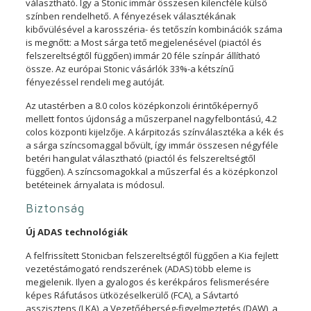
választható. Így a Stonic immár összesen kilencféle külső
színben rendelhető. A fényezések választékának
kibővülésével a karosszéria- és tetőszín kombinációk száma
is megnőtt: a Most sárga tető megjelenésével (piactól és
felszereltségtől függően) immár 20 féle színpár állítható
össze. Az európai Stonic vásárlók 33%-a kétszínű
fényezéssel rendeli meg autóját.
Az utastérben a 8.0 colos középkonzoli érintőképernyő
mellett fontos újdonság a műszerpanel nagyfelbontású, 4.2
colos központi kijelzője. A kárpitozás színválasztéka a kék és
a sárga színcsomaggal bővült, így immár összesen négyféle
betéri hangulat választható (piactól és felszereltségtől
függően). A színcsomagokkal a műszerfal és a középkonzol
betéteinek árnyalata is módosul.
Biztonság
Új ADAS technológiák
A felfrissített Stonicban felszereltségtől függően a Kia fejlett
vezetéstámogató rendszerének (ADAS) több eleme is
megjelenik. Ilyen a gyalogos és kerékpáros felismerésére
képes Ráfutásos ütközéselkerülő (FCA), a Sávtartó
asszisztens (LKA), a Vezetőéberség-figyelmeztetés (DAW), a