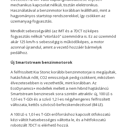
mechanikus kapcsolat nélküli, tisztán elektronikus.
Használatával a benzinmotor korábban leállítható, mint a
hagyományos startstop rendszerekkel, így csökken az
üzemanyag-fogyasztás.
Mindkét sebességváltó (az IMT és a 7DCT is) képes
fogyasztás nélküli “vitorlázó” üzemmódra is. Ez az üzemmód
akár 125 km/h-s sebességig is működőképes, a motor
azonnal újraindul, amint a vezető hozzáér bármelyik
pedálhoz.
Új Smartstream benzinmotorok
A felfrissített Kia Stonic korábbi benzinmotorjai is megújultak,
hatásfokuk nőtt, CO2 emissziójuk pedig csökkent, miközben
élvezetesebben is vezethetők, mint korábban. Az
EcoDynamics+ modellek mellett a nem hibrid hajtásláncú
Smartstream benzinesek sora szintén attraktív: új, 100 LE-s
1,0 l-es T-GDi és a szívó 1,2 l-es négyhengeres felfrissített
változata, kettős szívócső-befecskendezéssel (84 LE).
A 100 LE-s 1,0 l-es T-GDi erőforráshoz kapcsolt ötfokozatú
kézi váltót hatsebességes váltotta le, és a hétfokozatú
robotizált 7DCT is elérhető hozzá.