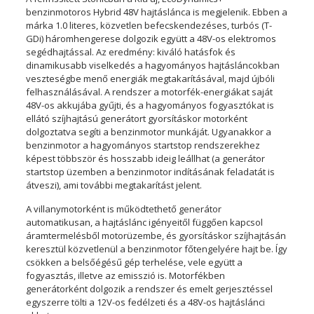
benzinmotoros Hybrid 48V hajtáslánca is megjelenik. Ebben a
márka 1.0 literes, közvetlen befecskendezéses, turbós (T-
GDi) háromhengerese dolgozik együtt a 48V-os elektromos
segédhajtással. Az eredmény: kiváló hatásfok és
dinamikusabb viselkedés a hagyományos hajtásláncokban
veszteségbe menő energiák megtakarításával, majd újbóli
felhasználásával. A rendszer a motorfék-energiákat saját
48V-os akkujába gyűjti, és a hagyományos fogyasztókat is
ellátó szíjhajtású generátort gyorsításkor motorként
dolgoztatva segíti a benzinmotor munkáját. Ugyanakkor a
benzinmotor a hagyományos startstop rendszerekhez
képest többször és hosszabb ideig leállhat (a generátor
startstop üzemben a benzinmotor indításának feladatát is
átveszi), ami további megtakarítást jelent.
A villanymotorként is működtethető generátor
automatikusan, a hajtáslánc igényeitől függően kapcsol
áramtermelésből motorüzembe, és gyorsításkor szíjhajtásán
keresztül közvetlenül a benzinmotor főtengelyére hajt be. Így
csökken a belsőégésű gép terhelése, vele együtt a
fogyasztás, illetve az emisszió is. Motorfékben
generátorként dolgozik a rendszer és emelt gerjesztéssel
egyszerre tölti a 12V-os fedélzeti és a 48V-os hajtáslánci