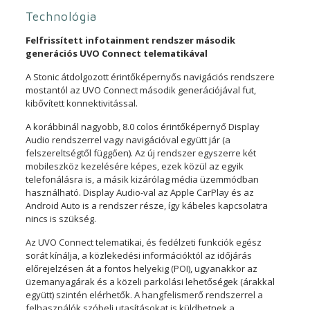
Technológia
Felfrissített infotainment rendszer második
generációs UVO Connect telematikával
A Stonic átdolgozott érintőképernyős navigációs rendszere
mostantól az UVO Connect második generációjával fut,
kibővített konnektivitással.
A korábbinál nagyobb, 8.0 colos érintőképernyő Display
Audio rendszerrel vagy navigációval együtt jár (a
felszereltségtől függően). Az új rendszer egyszerre két
mobileszköz kezelésére képes, ezek közül az egyik
telefonálásra is, a másik kizárólag média üzemmódban
használható. Display Audio-val az Apple CarPlay és az
Android Auto is a rendszer része, így kábeles kapcsolatra
nincs is szükség.
Az UVO Connect telematikai, és fedélzeti funkciók egész
sorát kínálja, a közlekedési információktól az időjárás
előrejelzésen át a fontos helyekig (POI), ugyanakkor az
üzemanyagárak és a közeli parkolási lehetőségek (árakkal
együtt) szintén elérhetők. A hangfelismerő rendszerrel a
felhasználók szóbeli utasításokat is küldhetnek a