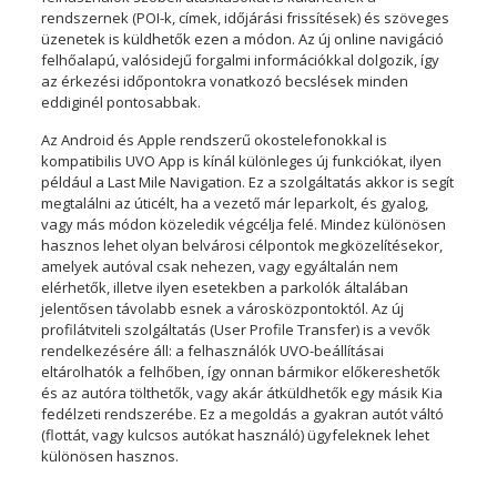
rendszernek (POI-k, címek, időjárási frissítések) és szöveges
üzenetek is küldhetők ezen a módon. Az új online navigáció
felhőalapú, valósidejű forgalmi információkkal dolgozik, így
az érkezési időpontokra vonatkozó becslések minden
eddiginél pontosabbak.
Az Android és Apple rendszerű okostelefonokkal is
kompatibilis UVO App is kínál különleges új funkciókat, ilyen
például a Last Mile Navigation. Ez a szolgáltatás akkor is segít
megtalálni az úticélt, ha a vezető már leparkolt, és gyalog,
vagy más módon közeledik végcélja felé. Mindez különösen
hasznos lehet olyan belvárosi célpontok megközelítésekor,
amelyek autóval csak nehezen, vagy egyáltalán nem
elérhetők, illetve ilyen esetekben a parkolók általában
jelentősen távolabb esnek a városközpontoktól. Az új
profilátviteli szolgáltatás (User Profile Transfer) is a vevők
rendelkezésére áll: a felhasználók UVO-beállításai
eltárolhatók a felhőben, így onnan bármikor előkereshetők
és az autóra tölthetők, vagy akár átküldhetők egy másik Kia
fedélzeti rendszerébe. Ez a megoldás a gyakran autót váltó
(flottát, vagy kulcsos autókat használó) ügyfeleknek lehet
különösen hasznos.