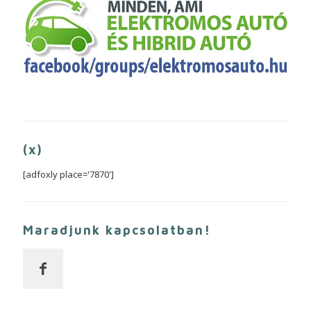
(x)
[adfoxly place='7870']
Maradjunk kapcsolatban!