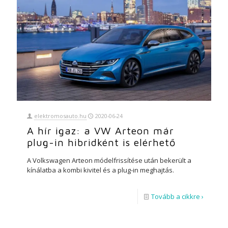
elektromosauto.hu
2020-06-24
A hír igaz: a VW Arteon már
plug-in hibridként is elérhető
A Volkswagen Arteon módelfrissítése után bekerült a
kínálatba a kombi kivitel és a plug-in meghajtás.
Tovább a cikkre ›