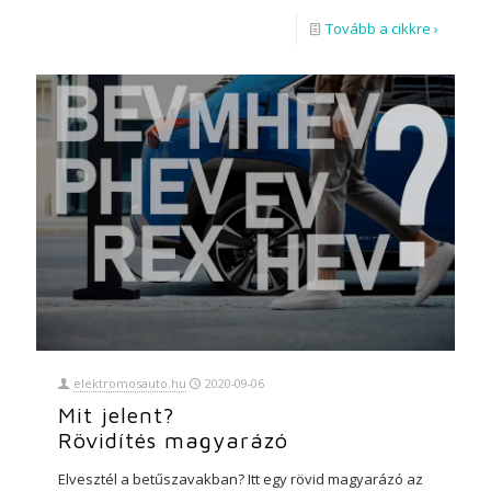
Tovább a cikkre ›
elektromosauto.hu
2020-09-06
Mit jelent?
Rövidítés magyarázó
Elvesztél a betűszavakban? Itt egy rövid magyarázó az