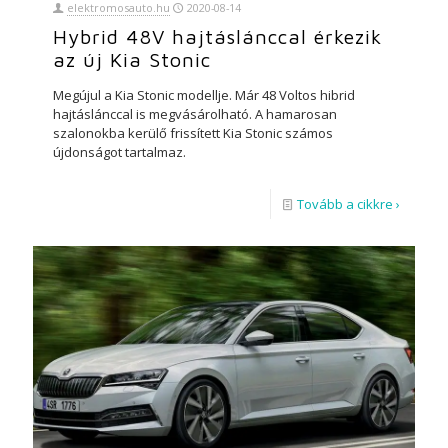
elektromosauto.hu
2020-08-14
Hybrid 48V hajtáslánccal érkezik
az új Kia Stonic
Megújul a Kia Stonic modellje. Már 48 Voltos hibrid
hajtáslánccal is megvásárolható. A hamarosan
szalonokba kerülő frissített Kia Stonic számos
újdonságot tartalmaz.
Tovább a cikkre ›