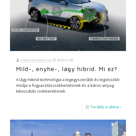
elektromosauto.hu
2020-07-28
Mild-, enyhe-, lágy hibrid. Mi ez?
A lágy-hibrid technológia a legegyszerűbb és legolcsóbb
módja a fogyasztáscsökkentésnek és a káros-anyag
kibocsátás csökkentésnek.
Tovább a cikkre ›