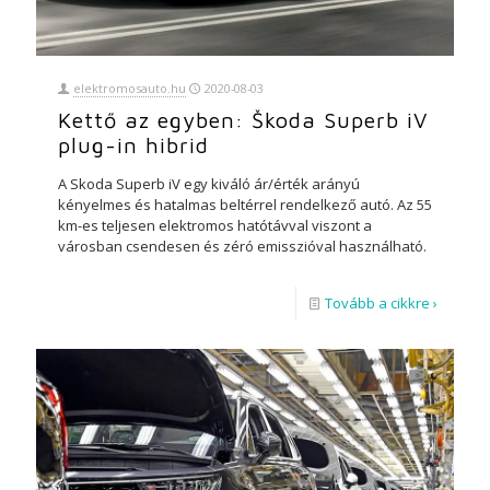
elektromosauto.hu
2020-08-03
Kettő az egyben: Škoda Superb iV
plug-in hibrid
A Skoda Superb iV egy kiváló ár/érték arányú
kényelmes és hatalmas beltérrel rendelkező autó. Az 55
km-es teljesen elektromos hatótávval viszont a
városban csendesen és zéró emisszióval használható.
Tovább a cikkre ›