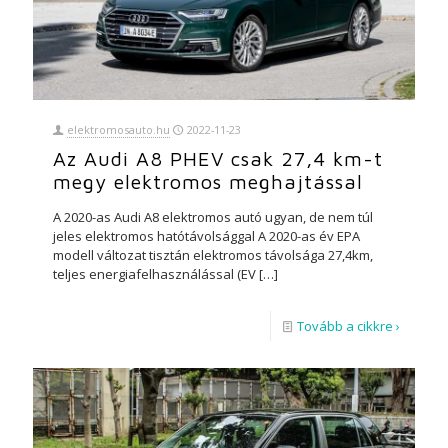
elektromosauto.hu
2022-11-23
Az Audi A8 PHEV csak 27,4 km-t
megy elektromos meghajtással
A 2020-as Audi A8 elektromos autó ugyan, de nem túl
jeles elektromos hatótávolsággal A 2020-as év EPA
modell változat tisztán elektromos távolsága 27,4km,
teljes energiafelhasználással (EV
[…]
Tovább a cikkre ›