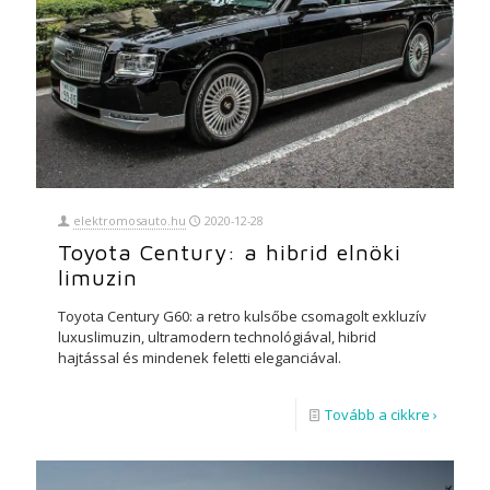
elektromosauto.hu
2020-12-28
Toyota Century: a hibrid elnöki
limuzin
Toyota Century G60: a retro kulsőbe csomagolt exkluzív
luxuslimuzin, ultramodern technológiával, hibrid
hajtással és mindenek feletti eleganciával.
Tovább a cikkre ›