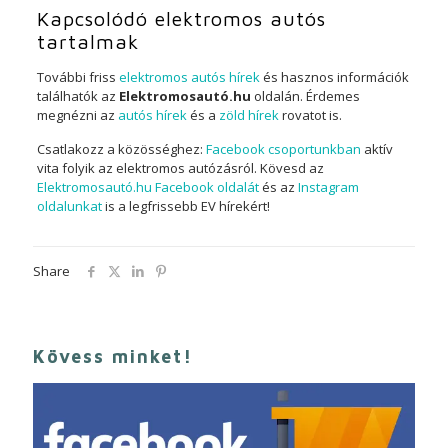
Kapcsolódó elektromos autós
tartalmak
További friss
elektromos autós hírek
és hasznos információk
találhatók az
Elektromosautó.hu
oldalán. Érdemes
megnézni az
autós hírek
és a
zöld hírek
rovatot is.
Csatlakozz a közösséghez:
Facebook csoportunkban
aktív
vita folyik az elektromos autózásról. Kövesd az
Elektromosautó.hu Facebook oldalát
és az
Instagram
oldalunkat
is a legfrissebb EV hírekért!
Share
Kövess minket!