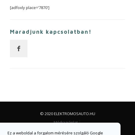
[adfoxly place='7870']
Maradjunk kapcsolatban!
© 2020 ELEKTROMOSAUTO.HU
Médiaajánlat
Impresszum, jogi nyilatkozat és adatvédelem
Ez a weboldal a forgalom mérésére szolgáló Google
Facebook csoport
Facebook oldal