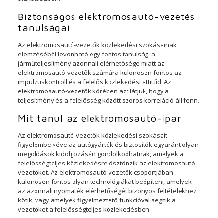
Biztonságos elektromosautó-vezetés
tanulságai
Az elektromosautó-vezetők közlekedési szokásainak
elemzéséből levonható egy fontos tanulság: a
járműteljesítmény azonnali elérhetősége miatt az
elektromosautó-vezetők számára különösen fontos az
impulzuskontroll és a felelős közlekedési attitűd. Az
elektromosautó-vezetők körében azt látjuk, hogy a
teljesítmény és a felelősség között szoros korreláció áll fenn.
Mit tanul az elektromosautó-ipar
Az elektromosautó-vezetők közlekedési szokásait
figyelembe véve az autógyártók és biztosítók egyaránt olyan
megoldások kidolgozásán gondolkodhatnak, amelyek a
felelősségteljes közlekedésre ösztönzik az elektromosautó-
vezetőket. Az elektromosautó-vezetők csoportjában
különösen fontos olyan technológiákat beépíteni, amelyek
az azonnali nyomaték elérhetőségét bizonyos feltételekhez
kötik, vagy amelyek figyelmeztető funkcióval segítik a
vezetőket a felelősségteljes közlekedésben.