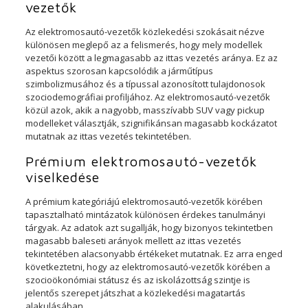
vezetők
Az elektromosautó-vezetők közlekedési szokásait nézve
különösen meglepő az a felismerés, hogy mely modellek
vezetői között a legmagasabb az ittas vezetés aránya. Ez az
aspektus szorosan kapcsolódik a járműtípus
szimbolizmusához és a típussal azonosított tulajdonosok
szociodemográfiai profiljához. Az elektromosautó-vezetők
közül azok, akik a nagyobb, masszívabb SUV vagy pickup
modelleket választják, szignifikánsan magasabb kockázatot
mutatnak az ittas vezetés tekintetében.
Prémium elektromosautó-vezetők
viselkedése
A prémium kategóriájú elektromosautó-vezetők körében
tapasztalható mintázatok különösen érdekes tanulmányi
tárgyak. Az adatok azt sugallják, hogy bizonyos tekintetben
magasabb baleseti arányok mellett az ittas vezetés
tekintetében alacsonyabb értékeket mutatnak. Ez arra enged
következtetni, hogy az elektromosautó-vezetők körében a
szocioökonómiai státusz és az iskolázottság szintje is
jelentős szerepet játszhat a közlekedési magatartás
alakulásában.