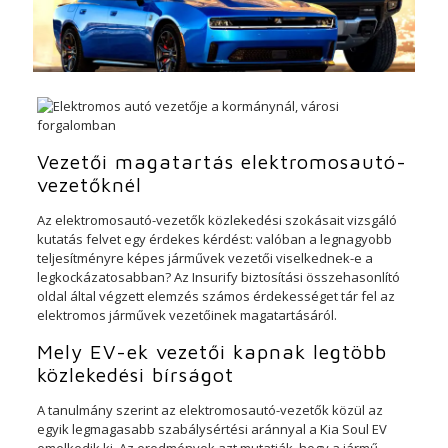
Vezetői magatartás elektromosautó-
vezetőknél
Az elektromosautó-vezetők közlekedési szokásait vizsgáló
kutatás felvet egy érdekes kérdést: valóban a legnagyobb
teljesítményre képes járművek vezetői viselkednek-e a
legkockázatosabban? Az Insurify biztosítási összehasonlító
oldal által végzett elemzés számos érdekességet tár fel az
elektromos járművek vezetőinek magatartásáról.
Mely EV-ek vezetői kapnak legtöbb
közlekedési bírságot
A tanulmány szerint az elektromosautó-vezetők közül az
egyik legmagasabb szabálysértési aránnyal a Kia Soul EV
emelkedik ki. Az eredmények azt mutatják, hogy a jármű