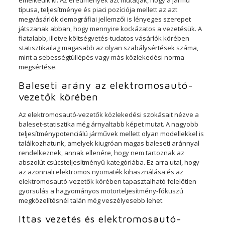
típusa, teljesítménye és piaci pozíciója mellett az azt
megvásárlók demográfiai jellemzői is lényeges szerepet
játszanak abban, hogy mennyire kockázatos a vezetésük. A
fiatalabb, illetve költségvetés-tudatos vásárlók körében
statisztikailag magasabb az olyan szabálysértések száma,
mint a sebességtúllépés vagy más közlekedési norma
megsértése.
Baleseti arány az elektromosautó-
vezetők körében
Az elektromosautó-vezetők közlekedési szokásait nézve a
baleset-statisztika még árnyaltabb képet mutat. A nagyobb
teljesítménypotenciálú járművek mellett olyan modellekkel is
találkozhatunk, amelyek kiugróan magas baleseti aránnyal
rendelkeznek, annak ellenére, hogy nem tartoznak az
abszolút csúcsteljesítményű kategóriába. Ez arra utal, hogy
az azonnali elektromos nyomaték kihasználása és az
elektromosautó-vezetők körében tapasztalható felelőtlen
gyorsulás a hagyományos motorteljesítmény-fókuszú
megközelítésnél talán még veszélyesebb lehet.
Ittas vezetés és elektromosautó-