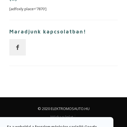
[adfoxly place='7870']
Maradjunk kapcsolatban!
© 2020 ELEKTROMOSAUTO.HU
Médiaajánlat
Impresszum, jogi nyilatkozat és adatvédelem
Ez a weboldal a forgalom mérésére szolgáló Google