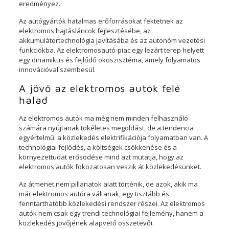
eredményez.
Az autógyártók hatalmas erőforrásokat fektetnek az
elektromos hajtásláncok fejlesztésébe, az
akkumulátortechnológia javításába és az autonóm vezetési
funkciókba. Az elektromosautó-piac egy lezárt terep helyett
egy dinamikus és fejlődő ökoszisztéma, amely folyamatos
innovációval szembesül.
A jövő az elektromos autók felé
halad
Az elektromos autók ma még nem minden felhasználó
számára nyújtanak tökéletes megoldást, de a tendencia
egyértelmű: a közlekedés elektrifikációja folyamatban van. A
technológiai fejlődés, a költségek csökkenése és a
környezettudat erősödése mind azt mutatja, hogy az
elektromos autók fokozatosan veszik át közlekedésünket.
Az átmenet nem pillanatok alatt történik, de azok, akik ma
már elektromos autóra váltanak, egy tisztább és
fenntarthatóbb közlekedési rendszer részei. Az elektromos
autók nem csak egy trendi technológiai fejlemény, hanem a
közlekedés jövőjének alapvető összetevői.