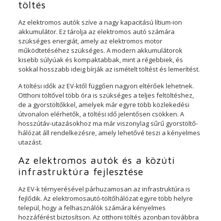
töltés
Az elektromos autók szíve a nagy kapacitású lítium-ion
akkumulátor. Ez tárolja az elektromos autó számára
szükséges energiát, amely az elektromos motor
működtetéséhez szükséges. A modern akkumulátorok
kisebb súlyúak és kompaktabbak, mint a régebbiek, és
sokkal hosszabb ideig bírják az ismételt töltést és lemerítést.
A töltési idők az EV-ktől függően nagyon eltérőek lehetnek.
Otthoni töltővel több óra is szükséges a teljes feltöltéshez,
de a gyorstöltőkkel, amelyek már egyre több közlekedési
útvonalon elérhetők, a töltési idő jelentősen csökken. A
hosszútáv-utazásokhoz ma már viszonylag sűrű gyorstöltő-
hálózat áll rendelkezésre, amely lehetővé teszi a kényelmes
utazást.
Az elektromos autók és a közúti
infrastruktúra fejlesztése
Az EV-k térnyerésével párhuzamosan az infrastruktúra is
fejlődik. Az elektromosautó-töltőhálózat egyre több helyre
települ, hogy a felhasználók számára kényelmes
hozzáférést biztosítson. Az otthoni töltés azonban továbbra