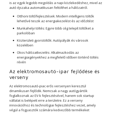
is az egyik legjobb megoldás a napi közlekedéshez, mivel az
autó éjszaka automatikusan feltölthet a hálózatról.
Otthoni töltőfejlesztések: Modern intelligens töltők
lehetővé teszik az energiakezelést és az időzítést
Munkahelyi töltés: Egyre több cég telepít töltőket a
parkolóban
Közterületi gyorstöltők: Autópályák és városok
közelében
Okos hálózatkezelés: Alkalmazkodás az
energiaigényekhez a megfelelő időben történő töltés
révén
Az elektromosautó-ipar fejlődése és
verseny
Az elektromosautó-piac erős versenyen keresztül
dinamikusan fejlődik. Nemcsak a nagy autógyártók
foglalkoznak az EV-k fejlesztésével, hanem sok startup
vállalat is belépett erre a területre. Ez a verseny
innovációhoz és technológiai fejlesztéshez vezet, amely
végül a fogyasztók számára kedvezőbb termékeket