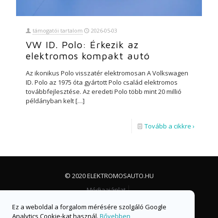
támogatói tartalom
2026-05-03
VW ID. Polo: Érkezik az
elektromos kompakt autó
Az ikonikus Polo visszatér elektromosan A Volkswagen
ID. Polo az 1975 óta gyártott Polo család elektromos
továbbfejlesztése. Az eredeti Polo több mint 20 millió
példányban kelt
[…]
Tovább a cikkre ›
© 2020 ELEKTROMOSAUTO.HU
Médiaajánlat
Impresszum, jogi nyilatkozat és adatvédelem
Ez a weboldal a forgalom mérésére szolgáló Google
Facebook csoport
Facebook oldal
Analytics Cookie-kat használ.
Bővebben