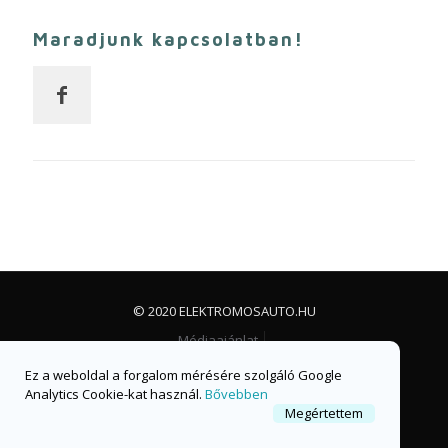
Maradjunk kapcsolatban!
© 2020 ELEKTROMOSAUTO.HU
Médiaajánlat
Impresszum, jogi nyilatkozat és adatvédelem
Ez a weboldal a forgalom mérésére szolgáló Google
Facebook csoport
Facebook oldal
Analytics Cookie-kat használ.
Bővebben
Megértettem