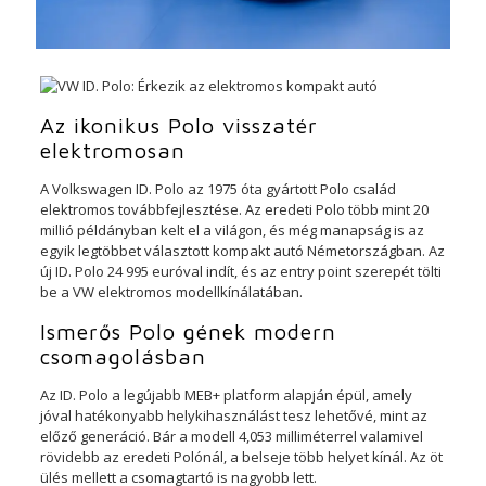
Az ikonikus Polo visszatér
elektromosan
A Volkswagen ID. Polo az 1975 óta gyártott Polo család
elektromos továbbfejlesztése. Az eredeti Polo több mint 20
millió példányban kelt el a világon, és még manapság is az
egyik legtöbbet választott kompakt autó Németországban. Az
új ID. Polo 24 995 euróval indít, és az entry point szerepét tölti
be a VW elektromos modellkínálatában.
Ismerős Polo gének modern
csomagolásban
Az ID. Polo a legújabb MEB+ platform alapján épül, amely
jóval hatékonyabb helykihasználást tesz lehetővé, mint az
előző generáció. Bár a modell 4,053 milliméterrel valamivel
rövidebb az eredeti Polónál, a belseje több helyet kínál. Az öt
ülés mellett a csomagtartó is nagyobb lett.