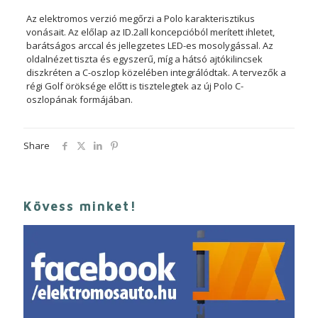
Az elektromos verzió megőrzi a Polo karakterisztikus
vonásait. Az előlap az ID.2all koncepcióból merített ihletet,
barátságos arccal és jellegzetes LED-es mosolygással. Az
oldalnézet tiszta és egyszerű, míg a hátsó ajtókilincsek
diszkréten a C-oszlop közelében integrálódtak. A tervezők a
régi Golf öröksége előtt is tisztelegtek az új Polo C-
oszlopának formájában.
Share
Kövess minket!