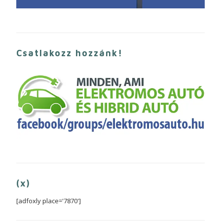
Csatlakozz hozzánk!
(x)
[adfoxly place='7870']