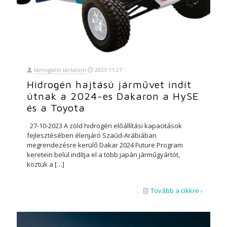
támogatói tartalom
2023-11-27
Hidrogén hajtású járművet indít
útnak a 2024-es Dakaron a HySE
és a Toyota
27-10-2023 A zöld hidrogén előállítási kapacitások
fejlesztésében élenjáró Szaúd-Arábiában
megrendezésre kerülő Dakar 2024 Future Program
keretein belül indítja el a több japán járműgyártót,
köztük a
[…]
Tovább a cikkre ›