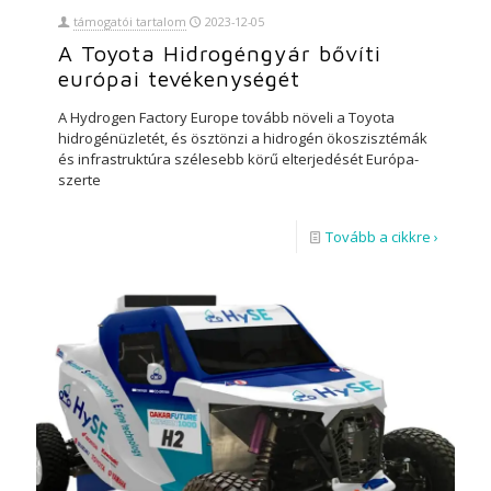
támogatói tartalom
2023-12-05
A Toyota Hidrogéngyár bővíti
európai tevékenységét
A Hydrogen Factory Europe tovább növeli a Toyota
hidrogénüzletét, és ösztönzi a hidrogén ökoszisztémák
és infrastruktúra szélesebb körű elterjedését Európa-
szerte
Tovább a cikkre ›