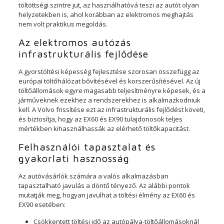
töltöttségi szintre jut, az használhatóvá teszi az autót olyan
helyzetekben is, ahol korábban az elektromos meghajtás
nem volt praktikus megoldás.
Az elektromos autózás
infrastrukturális fejlődése
A gyorstöltési képesség fejlesztése szorosan összefügg az
európai töltőhálózat bővítésével és korszerűsítésével. Az új
töltőállomások egyre magasabb teljesítményre képesek, és a
járműveknek ezekhez a rendszerekhez is alkalmazkodniuk
kell. A Volvo frissítése ezt az infrastrukturális fejlődést követi,
és biztosítja, hogy az EX60 és EX90 tulajdonosok teljes
mértékben kihasználhassák az elérhető töltőkapacitást.
Felhasználói tapasztalat és
gyakorlati hasznosság
Az autóvásárlók számára a valós alkalmazásban
tapasztalható javulás a döntő tényező. Az alábbi pontok
mutatják meg, hogyan javulhat a töltési élmény az EX60 és
EX90 esetében:
Csökkentett töltési idő az autópálya-töltőállomásoknál