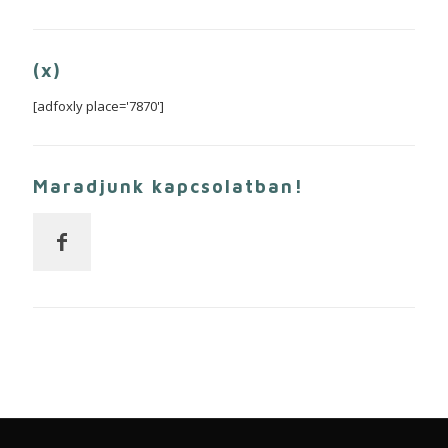
(x)
[adfoxly place='7870']
Maradjunk kapcsolatban!