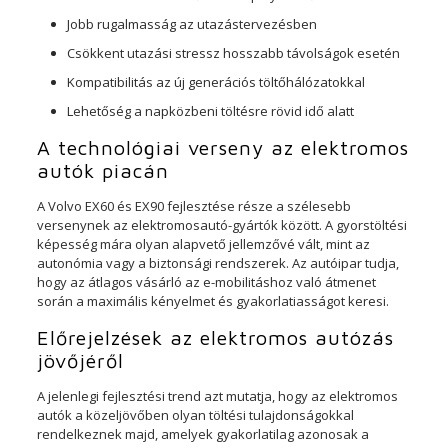
Jobb rugalmasság az utazástervezésben
Csökkent utazási stressz hosszabb távolságok esetén
Kompatibilitás az új generációs töltőhálózatokkal
Lehetőség a napközbeni töltésre rövid idő alatt
A technológiai verseny az elektromos
autók piacán
A Volvo EX60 és EX90 fejlesztése része a szélesebb
versenynek az elektromosautó-gyártók között. A gyorstöltési
képesség mára olyan alapvető jellemzővé vált, mint az
autonómia vagy a biztonsági rendszerek. Az autóipar tudja,
hogy az átlagos vásárló az e-mobilitáshoz való átmenet
során a maximális kényelmet és gyakorlatiasságot keresi.
Előrejelzések az elektromos autózás
jövőjéről
A jelenlegi fejlesztési trend azt mutatja, hogy az elektromos
autók a közeljövőben olyan töltési tulajdonságokkal
rendelkeznek majd, amelyek gyakorlatilag azonosak a