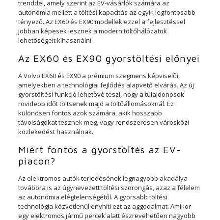
trenddel, amely szerint az EV-vásárlók számára az
autonómia mellett a töltési kapacitás az egyik legfontosabb
tényező. Az EX60 és EX90 modellek ezzel a fejlesztéssel
jobban képesek lesznek a modern töltőhálózatok
lehetőségeit kihasználni.
Az EX60 és EX90 gyorstöltési előnyei
A Volvo EX60 és EX90 a prémium szegmens képviselői,
amelyekben a technológiai fejlődés alapvető elvárás. Az új
gyorstöltési funkció lehetővé teszi, hogy a tulajdonosok
rövidebb időt töltsenek majd a töltőállomásoknál. Ez
különösen fontos azok számára, akik hosszabb
távolságokat tesznek meg, vagy rendszeresen városközi
közlekedést használnak.
Miért fontos a gyorstöltés az EV-
piacon?
Az elektromos autók terjedésének legnagyobb akadálya
továbbra is az úgynevezett töltési szorongás, azaz a félelem
az autonómia elégtelenségétől. A gyorsabb töltési
technológia közvetlenül enyhíti ezt az aggodalmat. Amikor
egy elektromos jármű percek alatt észrevehetően nagyobb