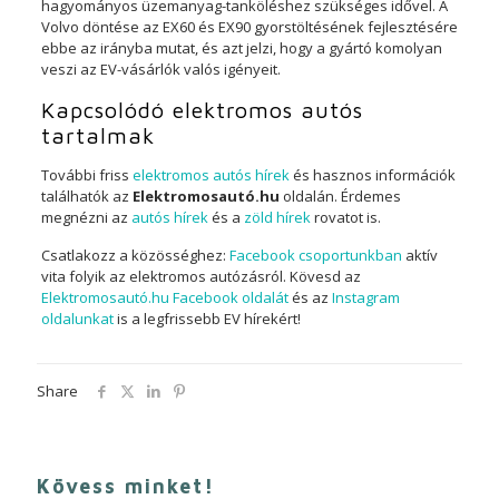
hagyományos üzemanyag-tanköléshez szükséges idővel. A
Volvo döntése az EX60 és EX90 gyorstöltésének fejlesztésére
ebbe az irányba mutat, és azt jelzi, hogy a gyártó komolyan
veszi az EV-vásárlók valós igényeit.
Kapcsolódó elektromos autós
tartalmak
További friss
elektromos autós hírek
és hasznos információk
találhatók az
Elektromosautó.hu
oldalán. Érdemes
megnézni az
autós hírek
és a
zöld hírek
rovatot is.
Csatlakozz a közösséghez:
Facebook csoportunkban
aktív
vita folyik az elektromos autózásról. Kövesd az
Elektromosautó.hu Facebook oldalát
és az
Instagram
oldalunkat
is a legfrissebb EV hírekért!
Share
Kövess minket!