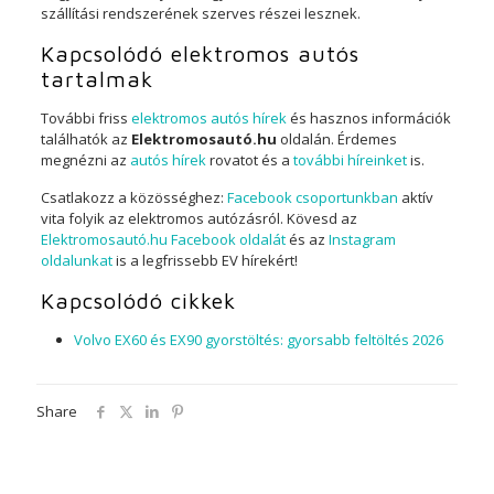
szállítási rendszerének szerves részei lesznek.
Kapcsolódó elektromos autós
tartalmak
További friss
elektromos autós hírek
és hasznos információk
találhatók az
Elektromosautó.hu
oldalán. Érdemes
megnézni az
autós hírek
rovatot és a
további híreinket
is.
Csatlakozz a közösséghez:
Facebook csoportunkban
aktív
vita folyik az elektromos autózásról. Kövesd az
Elektromosautó.hu Facebook oldalát
és az
Instagram
oldalunkat
is a legfrissebb EV hírekért!
Kapcsolódó cikkek
Volvo EX60 és EX90 gyorstöltés: gyorsabb feltöltés 2026
Share