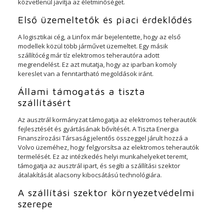
közvetlenül javítja az életminőséget.
Első üzemeltetők és piaci érdeklődés
A logisztikai cég, a Linfox már bejelentette, hogy az első
modellek közül több járművet üzemeltet. Egy másik
szállítócég már tíz elektromos teherautóra adott
megrendelést. Ez azt mutatja, hogy az iparban komoly
kereslet van a fenntartható megoldások iránt.
Állami támogatás a tiszta
szállításért
Az ausztrál kormányzat támogatja az elektromos teherautók
fejlesztését és gyártásának bővítését. A Tiszta Energia
Finanszírozási Társaság jelentős összeggel járult hozzá a
Volvo üzeméhez, hogy felgyorsítsa az elektromos teherautók
termelését. Ez az intézkedés helyi munkahelyeket teremt,
támogatja az ausztrál ipart, és segíti a szállítási szektor
átalakítását alacsony kibocsátású technológiára.
A szállítási szektor környezetvédelmi
szerepe