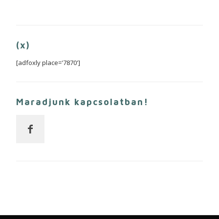
(x)
[adfoxly place='7870']
Maradjunk kapcsolatban!