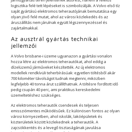
járműgyártás terén jelentenek áttörést, hanem a felelős
logisztika felé tett lépéseket is szimbolizálják. A Volvo első tíz
saját gyártású elektromos teherautójának bemutatása egy
olyan jövő felé mutat, ahol az városi közlekedés és az
áruszállítás nem járulnak együtt légszennyezéssel és
zajártalmakkal.
Az ausztrál gyártás technikai
jellemzői
A Volvo brisbane-i üzeme ugyanazon a gyártási vonalon
hozza létre az elektromos teherautókat, ahol eddig a
dízelüzemű járműveket készítették. Az új elektromos
modellek rendkívüli teherbírásúak: egyetlen töltésből akár
700 kilométer távolságot tudnak megtenni, miközben
legfeljebb 40 tonna árut szállíthatnak. A töltésre fordított idő
pedig csupán 40 perc, ami praktikus kereskedelmi
üzemeltetéshez szükséges.
Az elektromos teherautók csendesek és teljesen
emissziómentes működésűek. Ez különösen fontos az olyan
városi környezetben, ahol iskolák, lakóépületek és
közterületek között közlekednek a teherautók. A
zajcsökkentés és a levegő tisztaságának javulása