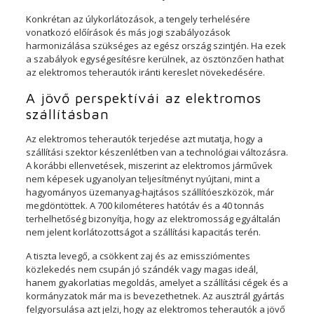
Konkrétan az úlykorlátozások, a tengely terhelésére
vonatkozó előírások és más jogi szabályozások
harmonizálása szükséges az egész ország szintjén. Ha ezek
a szabályok egységesítésre kerülnek, az ösztönzően hathat
az elektromos teherautók iránti kereslet növekedésére.
A jövő perspektívái az elektromos
szállításban
Az elektromos teherautók terjedése azt mutatja, hogy a
szállítási szektor készenlétben van a technológiai változásra.
A korábbi ellenvetések, miszerint az elektromos járművek
nem képesek ugyanolyan teljesítményt nyújtani, mint a
hagyományos üzemanyag-hajtásos szállítóeszközök, már
megdöntöttek. A 700 kilométeres hatótáv és a 40 tonnás
terhelhetőség bizonyítja, hogy az elektromosság egyáltalán
nem jelent korlátozottságot a szállítási kapacitás terén.
A tiszta levegő, a csökkent zaj és az emissziómentes
közlekedés nem csupán jó szándék vagy magas ideál,
hanem gyakorlatias megoldás, amelyet a szállítási cégek és a
kormányzatok már ma is bevezethetnek. Az ausztrál gyártás
felgyorsulása azt jelzi, hogy az elektromos teherautók a jövő