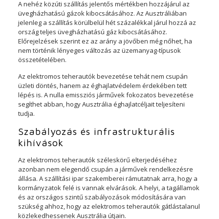
A nehéz közúti szállítás jelentős mértékben hozzájárul az
üvegházhatású gázok kibocsátásához. Az Ausztráliában
jelenleg a szállítás körülbelül hét százalékkal járul hozzá az
ország teljes üvegházhatású gáz kibocsátásához.
Előrejelzések szerint ez az arány a jövőben még nőhet, ha
nem történik lényeges változás az üzemanyag-típusok
összetételében.
Az elektromos teherautók bevezetése tehát nem csupán
üzleti döntés, hanem az éghajlatvédelem érdekében tett
lépés is. A nulla emissziós járművek fokozatos bevezetése
segíthet abban, hogy Ausztrália éghajlatcéljait teljesíteni
tudja.
Szabályozás és infrastrukturális
kihívások
Az elektromos teherautók széleskörű elterjedéséhez
azonban nem elegendő csupán a járművek rendelkezésre
állása. A szállítási ipar szakemberei rámutatnak arra, hogy a
kormányzatok felé is vannak elvárások. A helyi, a tagállamok
és az országos szintű szabályozások módosítására van
szükség ahhoz, hogy az elektromos teherautók gátlástalanul
közlekedhessenek Ausztrália útjain.