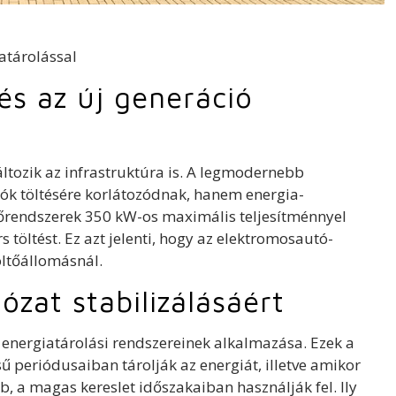
és az új generáció
tozik az infrastruktúra is. A legmodernebb
k töltésére korlátozódnak, hanem energia-
tőrendszerek 350 kW-os maximális teljesítménnyel
 töltést. Ez azt jelenti, hogy az elektromosautó-
öltőállomásnál.
zat stabilizálásáért
t energiatárolási rendszereinek alkalmazása. Ezek a
ű periódusaiban tárolják az energiát, illetve amikor
b, a magas kereslet időszakaiban használják fel. Ily