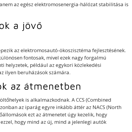
nem az egész elektromosenergia-hálózat stabilitása is
ok a jövő
képezik az elektromosautó-ökoszisztéma fejlesztésének.
 különösen fontosak, mivel ezek nagy forgalmú
ti helyzetek, például az egykori közlekedési
az ilyen beruházások számára.
ok az átmenetben
 töltőhelyek is alkalmazkodnak. A CCS (Combined
azonban az iparág egyre inkább áttér az NACS (North
őállomások ezt az átmenetet úgy kezelik, hogy
 ezzel, hogy mind az új, mind a jelenlegi autók