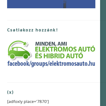
Csatlakozz hozzánk!
(x)
[adfoxly place='7870']