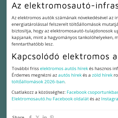
Az elektromosautó-infras
Az elektromos autók számának növekedésével az infr
energiatárolással felszerelt töltőállomások mutatjá
biztosítja, hogy az elektromosautó-tulajdonosok 
kapjanak, mint a hagyományos tankolóhelyeken, mi
fenntarthatóbb lesz.
Kapcsolódó elektromos a
További friss
elektromos autós hírek
és hasznos in
Érdemes megnézni az
autós hírek
és a
zöld hírek
ro
töltőállomások 2026-ban
.
Csatlakozz a közösséghez:
Facebook csoportunkba
Elektromosautó.hu Facebook oldalát
és az
Instagr
Share