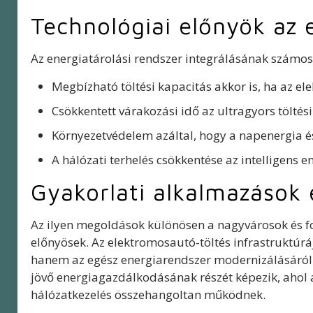
Technológiai előnyök az
Az energiatárolási rendszer integrálásának számo
Megbízható töltési kapacitás akkor is, ha az el
Csökkentett várakozási idő az ultragyors töltés
Környezetvédelem azáltal, hogy a napenergia és 
A hálózati terhelés csökkentése az intelligens e
Gyakorlati alkalmazások 
Az ilyen megoldások különösen a nagyvárosok és 
előnyösek. Az elektromosautó-töltés infrastruktúrá
hanem az egész energiarendszer modernizálásáról is
jövő energiagazdálkodásának részét képezik, ahol a
hálózatkezelés összehangoltan működnek.