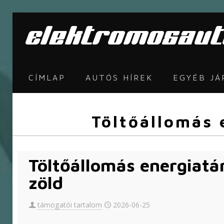
CÍMLAP
AUTÓS HÍREK
EGYÉB J
Töltőállomás 
Töltőállomás energiatá
zöld
támogatói tartalom
2026-06-25