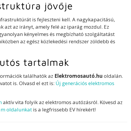
truktúra jövője
astruktúrát is fejleszteni kell. A nagykapacitású,
k azt az irányt, amely felé az iparág mozdul. Ez
ugyanolyan kényelmes és megbízható szolgáltatást
közben az egész közlekedési rendszer zöldebb és
utós tartalmak
formációk találhatók az
Elektromosautó.hu
oldalán.
vatot is. Olvasd el ezt is:
Új generációs elektromos
n
aktív vita folyik az elektromos autózásról. Kövesd az
am oldalunkat
is a legfrissebb EV hírekért!