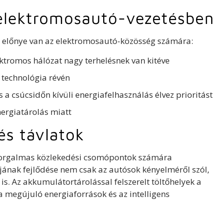
 elektromosautó-vezetésben
s előnye van az elektromosautó-közösség számára:
ektromos hálózat nagy terhelésnek van kitéve
i technológia révén
a csúcsidőn kívüli energiafelhasználás élvez prioritást
nergiatárolás miatt
és távlatok
forgalmas közlekedési csomópontok számára
jának fejlődése nem csak az autósok kényelméről szól,
. Az akkumulátortárolással felszerelt töltőhelyek a
 megújuló energiaforrások és az intelligens