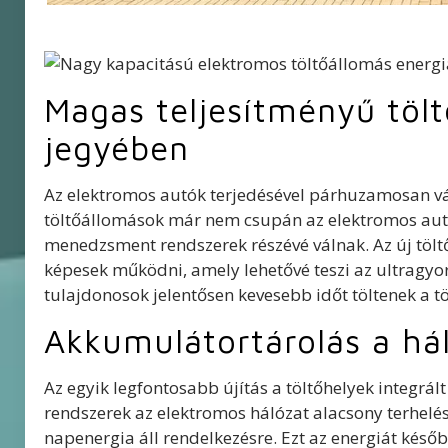
Magas teljesítményű tölt
jegyében
Az elektromos autók terjedésével párhuzamosan vál
töltőállomások már nem csupán az elektromos autó
menedzsment rendszerek részévé válnak. Az új töl
képesek működni, amely lehetővé teszi az ultragyors
tulajdonosok jelentősen kevesebb időt töltenek a t
Akkumulátortárolás a háló
Az egyik legfontosabb újítás a töltőhelyek integrál
rendszerek az elektromos hálózat alacsony terhelés
napenergia áll rendelkezésre. Ezt az energiát későb