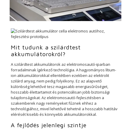
Mit tudunk a szilárdtest
akkumulátorokról?
A szilárdtest akkumulátorok az elektromosautó-iparban
forradalminak ígérkező technológia. A hagyományos lítium-
ion akkumulátorokkal ellentétben ezekben az elektrolit
szilárd anyag, nem pedig folyékony. Ez az alapvető
különbség lehetővé tesz magasabb energiasűrűséget,
hosszabb élettartamot és potenciálisan jobb biztonsági
tulajdonságokat. Az elektromosautó-fejlesztésben a
szakemberek nagy reményeket fűznek ehhez a
technológiához, mivel lehetővé tehetné a hosszabb hatótáv
elérését kisebb és könnyebb akkumulátorokkal.
A fejlődés jelenlegi szintje