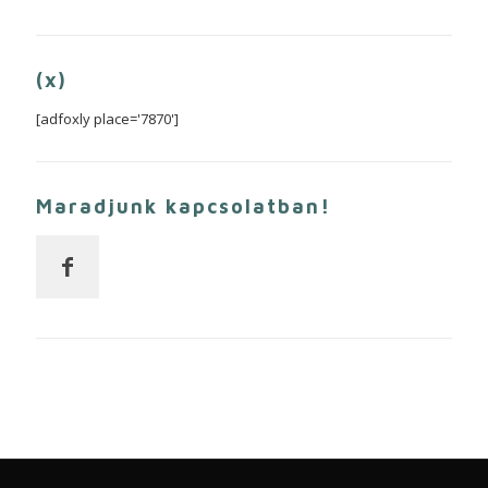
(x)
[adfoxly place='7870']
Maradjunk kapcsolatban!