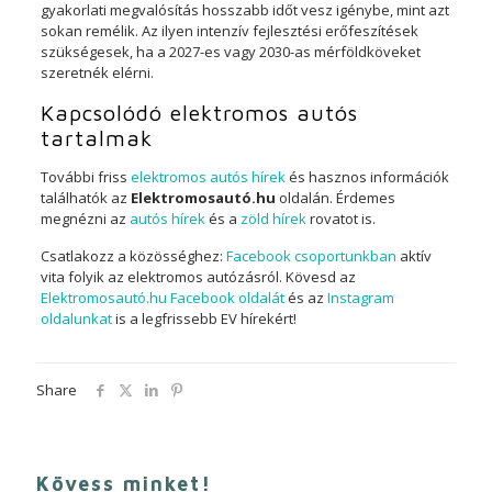
gyakorlati megvalósítás hosszabb időt vesz igénybe, mint azt
sokan remélik. Az ilyen intenzív fejlesztési erőfeszítések
szükségesek, ha a 2027-es vagy 2030-as mérföldköveket
szeretnék elérni.
Kapcsolódó elektromos autós
tartalmak
További friss
elektromos autós hírek
és hasznos információk
találhatók az
Elektromosautó.hu
oldalán. Érdemes
megnézni az
autós hírek
és a
zöld hírek
rovatot is.
Csatlakozz a közösséghez:
Facebook csoportunkban
aktív
vita folyik az elektromos autózásról. Kövesd az
Elektromosautó.hu Facebook oldalát
és az
Instagram
oldalunkat
is a legfrissebb EV hírekért!
Share
Kövess minket!