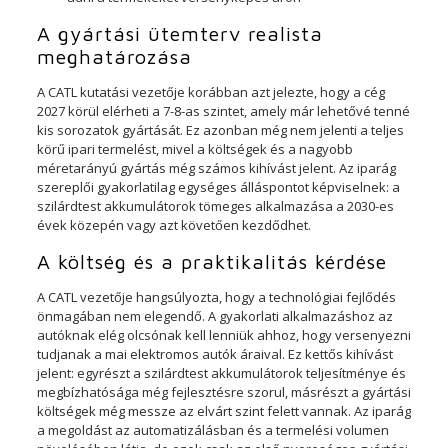
A gyártási ütemterv realista
meghatározása
A CATL kutatási vezetője korábban azt jelezte, hogy a cég
2027 körül elérheti a 7-8-as szintet, amely már lehetővé tenné
kis sorozatok gyártását. Ez azonban még nem jelenti a teljes
körű ipari termelést, mivel a költségek és a nagyobb
méretarányú gyártás még számos kihívást jelent. Az iparág
szereplői gyakorlatilag egységes álláspontot képviselnek: a
szilárdtest akkumulátorok tömeges alkalmazása a 2030-es
évek közepén vagy azt követően kezdődhet.
A költség és a praktikalitás kérdése
A CATL vezetője hangsúlyozta, hogy a technológiai fejlődés
önmagában nem elegendő. A gyakorlati alkalmazáshoz az
autóknak elég olcsónak kell lenniük ahhoz, hogy versenyezni
tudjanak a mai elektromos autók áraival. Ez kettős kihívást
jelent: egyrészt a szilárdtest akkumulátorok teljesítménye és
megbízhatósága még fejlesztésre szorul, másrészt a gyártási
költségek még messze az elvárt szint felett vannak. Az iparág
a megoldást az automatizálásban és a termelési volumen