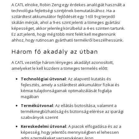
A CATL elnöke, Robin Zeng egy érdekes analógiát használt a
technológia fejlettségi szintjének bemutatásához. Ha a
szilárdtest akkumulátor fejlődését egy 1-től 9-ig terjedő
skálán mérjük, ahol a 9-es szint jelenti a tömeges gyártási
képességet, akkor jelenleg körülbelül a 4-es szinten tartunk.
Ez azt jelenti, hogy még több mint felét kell megtennünk
ahhoz, hogy rutinosan gyártható termékről beszélhessünk.
Három fő akadály az útban
A CATL vezetője három lényeges akadályt azonosított,
amelyeket le kell küzdeni a tömeges termelés előtt:
Technológiai útvonal:
Az alapvető kutatás és
fejlesztés, amely a szilárdtest akkumulátor fizikai és
kémiai tulajdonságainak optimalizálását foglalja
magában
Termékútvonal:
Az ellátás biztosítása, valamint a
termékmegbízhatóság és biztonság elérése az iparági
szabványok szerint
Kereskedelmi útvonal:
A piacok elfogadása és az a
képesség, hogy jelentős mennyiségben el lehessen
adni a termékeket versenyképes áron