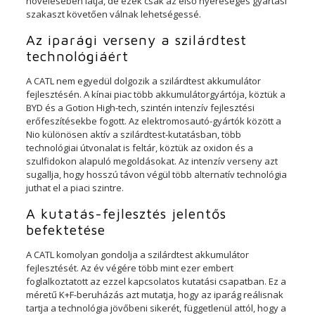
növelésében látja, de ezek csak az első nyereséges gyártási
szakaszt követően válnak lehetségessé.
Az iparági verseny a szilárdtest
technológiáért
A CATL nem egyedül dolgozik a szilárdtest akkumulátor
fejlesztésén. A kínai piac több akkumulátorgyártója, köztük a
BYD és a Gotion High-tech, szintén intenzív fejlesztési
erőfeszítésekbe fogott. Az elektromosautó-gyártók között a
Nio különösen aktív a szilárdtest-kutatásban, több
technológiai útvonalat is feltár, köztük az oxidon és a
szulfidokon alapuló megoldásokat. Az intenzív verseny azt
sugallja, hogy hosszú távon végül több alternatív technológia
juthat el a piaci szintre.
A kutatás-fejlesztés jelentős
befektetése
A CATL komolyan gondolja a szilárdtest akkumulátor
fejlesztését. Az év végére több mint ezer embert
foglalkoztatott az ezzel kapcsolatos kutatási csapatban. Ez a
méretű K+F-beruházás azt mutatja, hogy az iparág reálisnak
tartja a technológia jövőbeni sikerét, függetlenül attól, hogy a