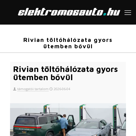
Rivian töltőhálózata gyors
ütemben bővül
Rivian töltőhálózata gyors
ütemben bővül
támogatói tartalom
2026-06-04