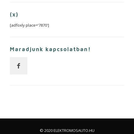
(x)
[adfoxly place='7870']
Maradjunk kapcsolatban!
© 2020 ELEKTROMOSAUTO.HU