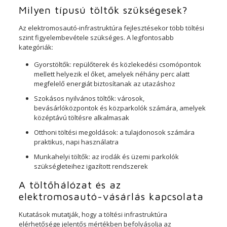
Milyen típusú töltők szükségesek?
Az elektromosautó-infrastruktúra fejlesztésekor több töltési
szint figyelembevétele szükséges. A legfontosabb
kategóriák:
Gyorstöltők: repülőterek és közlekedési csomópontok
mellett helyezik el őket, amelyek néhány perc alatt
megfelelő energiát biztosítanak az utazáshoz
Szokásos nyilvános töltők: városok,
bevásárlóközpontok és közparkolók számára, amelyek
középtávú töltésre alkalmasak
Otthoni töltési megoldások: a tulajdonosok számára
praktikus, napi használatra
Munkahelyi töltők: az irodák és üzemi parkolók
szükségleteihez igazított rendszerek
A töltőhálózat és az
elektromosautó-vásárlás kapcsolata
Kutatások mutatják, hogy a töltési infrastruktúra
elérhetősége jelentős mértékben befolyásolja az