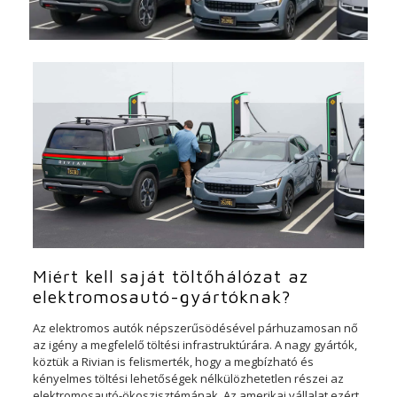
Miért kell saját töltőhálózat az
elektromosautó-gyártóknak?
Az elektromos autók népszerűsödésével párhuzamosan nő
az igény a megfelelő töltési infrastruktúrára. A nagy gyártók,
köztük a Rivian is felismerték, hogy a megbízható és
kényelmes töltési lehetőségek nélkülözhetetlen részei az
elektromosautó-ökoszisztémának. Az amerikai vállalat ezért