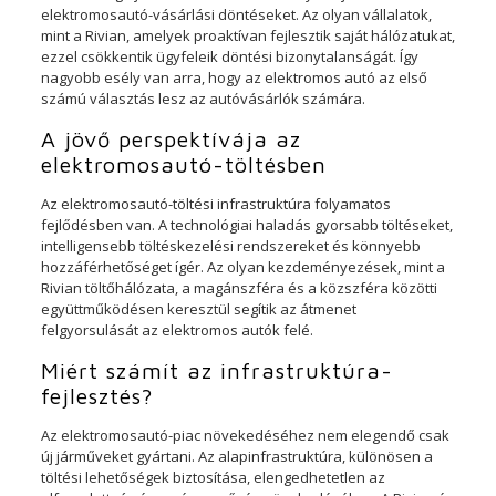
elektromosautó-vásárlási döntéseket. Az olyan vállalatok,
mint a Rivian, amelyek proaktívan fejlesztik saját hálózatukat,
ezzel csökkentik ügyfeleik döntési bizonytalanságát. Így
nagyobb esély van arra, hogy az elektromos autó az első
számú választás lesz az autóvásárlók számára.
A jövő perspektívája az
elektromosautó-töltésben
Az elektromosautó-töltési infrastruktúra folyamatos
fejlődésben van. A technológiai haladás gyorsabb töltéseket,
intelligensebb töltéskezelési rendszereket és könnyebb
hozzáférhetőséget ígér. Az olyan kezdeményezések, mint a
Rivian töltőhálózata, a magánszféra és a közszféra közötti
együttműködésen keresztül segítik az átmenet
felgyorsulását az elektromos autók felé.
Miért számít az infrastruktúra-
fejlesztés?
Az elektromosautó-piac növekedéséhez nem elegendő csak
új járműveket gyártani. Az alapinfrastruktúra, különösen a
töltési lehetőségek biztosítása, elengedhetetlen az