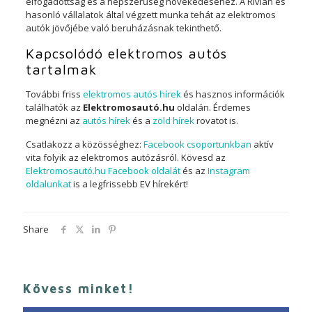
elfogadottság és a népszerűség növekedéséhez. A Rivian és
hasonló vállalatok által végzett munka tehát az elektromos
autók jövőjébe való beruházásnak tekinthető.
Kapcsolódó elektromos autós
tartalmak
További friss
elektromos autós hírek
és hasznos információk
találhatók az
Elektromosautó.hu
oldalán. Érdemes
megnézni az
autós hírek
és a
zöld hírek
rovatot is.
Csatlakozz a közösséghez:
Facebook csoportunkban
aktív
vita folyik az elektromos autózásról. Kövesd az
Elektromosautó.hu Facebook oldalát
és az
Instagram
oldalunkat
is a legfrissebb EV hírekért!
Share
Kövess minket!