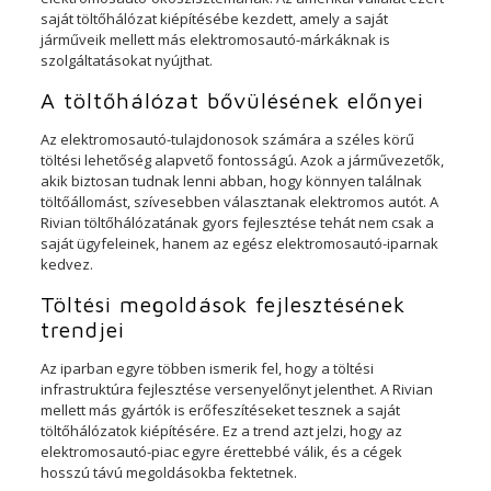
saját töltőhálózat kiépítésébe kezdett, amely a saját
járműveik mellett más elektromosautó-márkáknak is
szolgáltatásokat nyújthat.
A töltőhálózat bővülésének előnyei
Az elektromosautó-tulajdonosok számára a széles körű
töltési lehetőség alapvető fontosságú. Azok a járművezetők,
akik biztosan tudnak lenni abban, hogy könnyen találnak
töltőállomást, szívesebben választanak elektromos autót. A
Rivian töltőhálózatának gyors fejlesztése tehát nem csak a
saját ügyfeleinek, hanem az egész elektromosautó-iparnak
kedvez.
Töltési megoldások fejlesztésének
trendjei
Az iparban egyre többen ismerik fel, hogy a töltési
infrastruktúra fejlesztése versenyelőnyt jelenthet. A Rivian
mellett más gyártók is erőfeszítéseket tesznek a saját
töltőhálózatok kiépítésére. Ez a trend azt jelzi, hogy az
elektromosautó-piac egyre érettebbé válik, és a cégek
hosszú távú megoldásokba fektetnek.