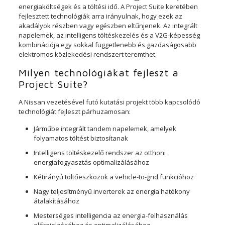
energiaköltségek és a töltési idő. A Project Suite keretében
fejlesztett technológiák arra irányulnak, hogy ezek az
akadályok részben vagy egészben eltűnjenek. Az integrált
napelemek, az intelligens töltéskezelés és a V2G-képesség
kombinációja egy sokkal függetlenebb és gazdaságosabb
elektromos közlekedési rendszert teremthet.
Milyen technológiákat fejleszt a
Project Suite?
A Nissan vezetésével futó kutatási projekt több kapcsolódó
technológiát fejleszt párhuzamosan:
Járműbe integrált tandem napelemek, amelyek
folyamatos töltést biztosítanak
Intelligens töltéskezelő rendszer az otthoni
energiafogyasztás optimalizálásához
Kétirányú töltőeszközök a vehicle-to-grid funkcióhoz
Nagy teljesítményű inverterek az energia hatékony
átalakításához
Mesterséges intelligencia az energia-felhasználás