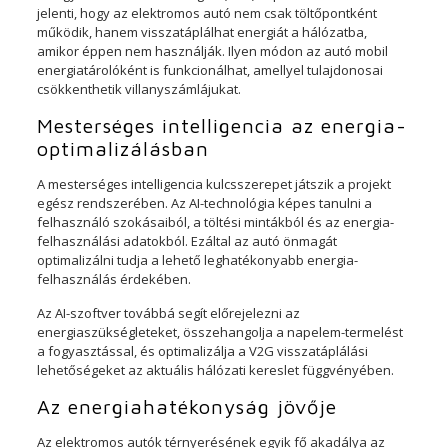
jelenti, hogy az elektromos autó nem csak töltőpontként
működik, hanem visszatáplálhat energiát a hálózatba,
amikor éppen nem használják. Ilyen módon az autó mobil
energiatárolóként is funkcionálhat, amellyel tulajdonosai
csökkenthetik villanyszámlájukat.
Mesterséges intelligencia az energia-
optimalizálásban
A mesterséges intelligencia kulcsszerepet játszik a projekt
egész rendszerében. Az AI-technológia képes tanulni a
felhasználó szokásaiból, a töltési mintákból és az energia-
felhasználási adatokból. Ezáltal az autó önmagát
optimalizálni tudja a lehető leghatékonyabb energia-
felhasználás érdekében.
Az AI-szoftver továbbá segít előrejelezni az
energiaszükségleteket, összehangolja a napelem-termelést
a fogyasztással, és optimalizálja a V2G visszatáplálási
lehetőségeket az aktuális hálózati kereslet függvényében.
Az energiahatékonyság jövője
Az elektromos autók térnyerésének egyik fő akadálya az