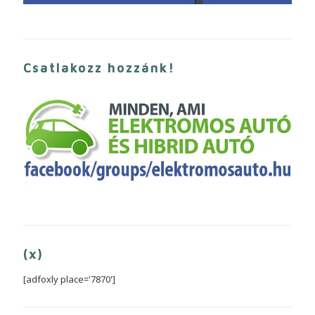
Csatlakozz hozzánk!
(x)
[adfoxly place='7870']