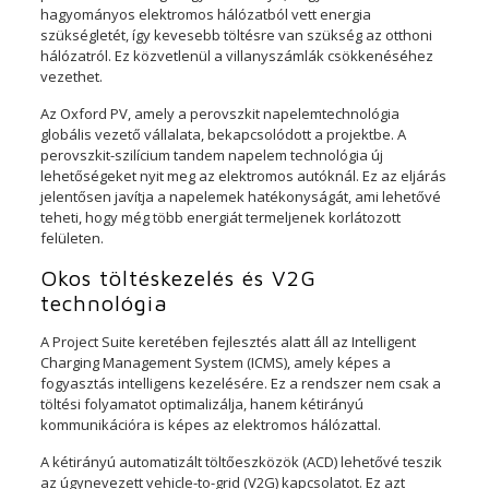
hagyományos elektromos hálózatból vett energia
szükségletét, így kevesebb töltésre van szükség az otthoni
hálózatról. Ez közvetlenül a villanyszámlák csökkenéséhez
vezethet.
Az Oxford PV, amely a perovszkit napelemtechnológia
globális vezető vállalata, bekapcsolódott a projektbe. A
perovszkit-szilícium tandem napelem technológia új
lehetőségeket nyit meg az elektromos autóknál. Ez az eljárás
jelentősen javítja a napelemek hatékonyságát, ami lehetővé
teheti, hogy még több energiát termeljenek korlátozott
felületen.
Okos töltéskezelés és V2G
technológia
A Project Suite keretében fejlesztés alatt áll az Intelligent
Charging Management System (ICMS), amely képes a
fogyasztás intelligens kezelésére. Ez a rendszer nem csak a
töltési folyamatot optimalizálja, hanem kétirányú
kommunikációra is képes az elektromos hálózattal.
A kétirányú automatizált töltőeszközök (ACD) lehetővé teszik
az úgynevezett vehicle-to-grid (V2G) kapcsolatot. Ez azt