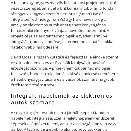
A Nissan egy négyrésztvevős brit kutatási projektben vállalt
vezető szerepet, amelyet a brit kormány több millió fonttal
támogat. Az úgynevezett Project Suite (Smart Use of
Integrated Technology for EVs) egy hároméves program,
amely az elektromos autók energiahatékonyságát és
felhasználói élményét kívánja alapvetően átformálni. A
projekt célja az érintett technológiák egyetlen járműbe
integrálása, amely lehetőséget teremtene az autók sokkal
hatékonyabb működésére.
David Moss, a Nissan kutatási és fejlesztési alelnöke szerint
ez a kezdeményezés az Egyesült Királyság innovációs
erősségét bizonyítja. A projekt nem csupán technológiai
fejlesztés, hanem a tulajdonlás költségeinek csökkentésére,
a hatékonyság javítására és a vásárlók számára nagyobb
érték teremtésére irányul.
Integrált napelemek az elektromos
autók számára
Az egyik legígéretesebb elem a járműbe épített tandem
napelemek integrálása. Ezek a fejlett napelem-rendszerek
képesek a járművet tölteni, amikor az mozgásban van vagy
parkol. A technológia egyik fő előnye, hogy csökkenti a