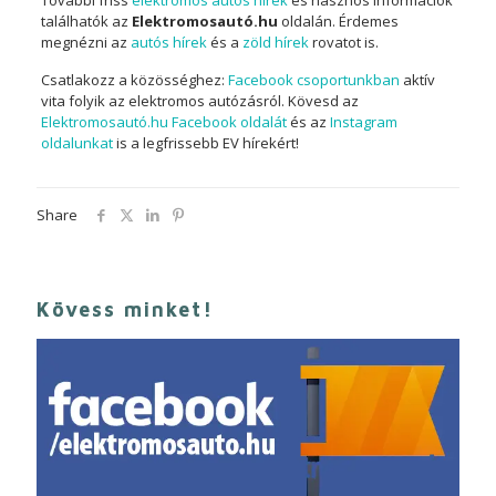
További friss
elektromos autós hírek
és hasznos információk
találhatók az
Elektromosautó.hu
oldalán. Érdemes
megnézni az
autós hírek
és a
zöld hírek
rovatot is.
Csatlakozz a közösséghez:
Facebook csoportunkban
aktív
vita folyik az elektromos autózásról. Kövesd az
Elektromosautó.hu Facebook oldalát
és az
Instagram
oldalunkat
is a legfrissebb EV hírekért!
Share
Kövess minket!