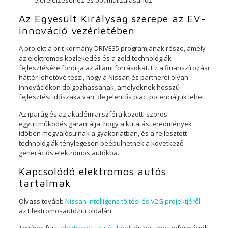
előrejelzéséhez és optimalizálásához
Az Egyesült Királyság szerepe az EV-
innováció vezérletében
A projekt a brit kormány DRIVE35 programjának része, amely
az elektromos közlekedés és a zöld technológiák
fejlesztésére fordítja az állami forrásokat. Ez a finanszírozási
háttér lehetővé teszi, hogy a Nissan és partnerei olyan
innovációkon dolgozhassanak, amelyeknek hosszú
fejlesztési időszaka van, de jelentős piaci potenciáljuk lehet.
Az iparág és az akadémiai szféra közötti szoros
együttműködés garantálja, hogy a kutatási eredmények
időben megvalósulnak a gyakorlatban, és a fejlesztett
technológiák ténylegesen beépülhetnek a következő
generációs elektromos autókba.
Kapcsolódó elektromos autós
tartalmak
Olvass tovább
Nissan intelligens töltési és V2G projektjéről
az Elektromosautó.hu oldalán.