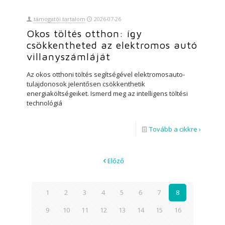
támogatói tartalom
2026-07-26
Okos töltés otthon: így
csökkentheted az elektromos autó
villanyszámláját
Az okos otthoni töltés segítségével elektromosauto-
tulajdonosok jelentősen csökkenthetik
energiaköltségeiket. Ismerd meg az intelligens töltési
technológiá
Tovább a cikkre ›
Előző
1
2
3
4
5
6
7
8
9
10
11
12
13
14
15
16