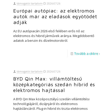
támogatói tartalom
2026-07-26
Európai autópiac: az elektromos
autók már az eladások egyötödét
adják
Az EU autópiacán 2026 első felében erős nő az
elektromos és hibrid járművek aránya. Megdöbbentő
adatok a benzin és dízelmotorokról.
Tovább a cikkre ›
támogatói tartalom
2026-07-26
BYD Qin Max: villámtöltésű
középkategóriás szedán hibrid és
elektromos hajtással
A BYD Qin Max középosztályú szedán villámtöltési
technológiájáról, dizájnjáról és elektromos
hajtásláncáról. Plug-in hibrid és tiszta elektromos