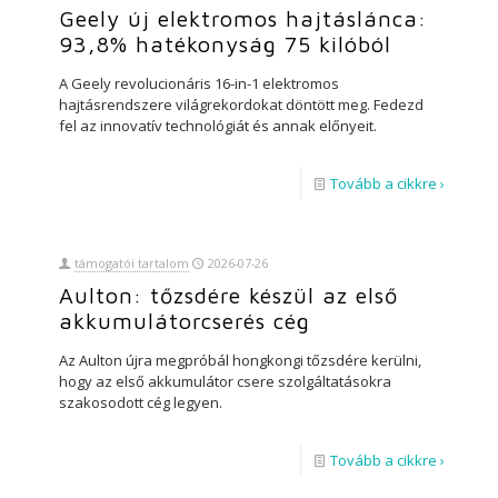
Geely új elektromos hajtáslánca:
93,8% hatékonyság 75 kilóból
A Geely revolucionáris 16-in-1 elektromos
hajtásrendszere világrekordokat döntött meg. Fedezd
fel az innovatív technológiát és annak előnyeit.
Tovább a cikkre ›
támogatói tartalom
2026-07-26
Aulton: tőzsdére készül az első
akkumulátorcserés cég
Az Aulton újra megpróbál hongkongi tőzsdére kerülni,
hogy az első akkumulátor csere szolgáltatásokra
szakosodott cég legyen.
Tovább a cikkre ›