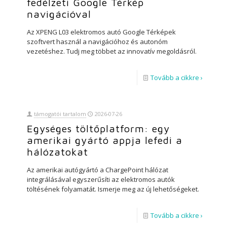
fedélzeti Google Térkép
navigációval
Az XPENG L03 elektromos autó Google Térképek
szoftvert használ a navigációhoz és autonóm
vezetéshez. Tudj meg többet az innovatív megoldásról.
Tovább a cikkre ›
támogatói tartalom
2026-07-26
Egységes töltőplatform: egy
amerikai gyártó appja lefedi a
hálózatokat
Az amerikai autógyártó a ChargePoint hálózat
integrálásával egyszerűsíti az elektromos autók
töltésének folyamatát. Ismerje meg az új lehetőségeket.
Tovább a cikkre ›