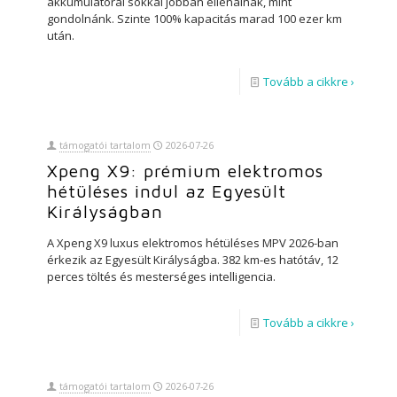
akkumulátorai sokkal jobban ellenálnak, mint
gondolnánk. Szinte 100% kapacitás marad 100 ezer km
után.
Tovább a cikkre ›
támogatói tartalom
2026-07-26
Xpeng X9: prémium elektromos
hétüléses indul az Egyesült
Királyságban
A Xpeng X9 luxus elektromos hétüléses MPV 2026-ban
érkezik az Egyesült Királyságba. 382 km-es hatótáv, 12
perces töltés és mesterséges intelligencia.
Tovább a cikkre ›
támogatói tartalom
2026-07-26