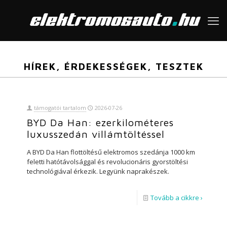
HÍREK, ÉRDEKESSÉGEK, TESZTEK
támogatói tartalom
2026-07-26
BYD Da Han: ezerkilométeres
luxusszedán villámtöltéssel
A BYD Da Han flottöltésű elektromos szedánja 1000 km
feletti hatótávolsággal és revolucionáris gyorstöltési
technológiával érkezik. Legyünk naprakészek.
Tovább a cikkre ›