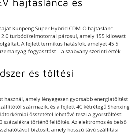
V hajtáslánca és
 saját Kunpeng Super Hybrid CDM-O hajtáslánc-
 2.0 turbódízelmotorral párosul, amely 155 kilowatt
gáltat. A fejlett termikus hatásfok, amelyet 45,5
 üzemanyag-fogyasztást – a szabvány szerinti érték
szer és töltési
 használ, amely lényegesen gyorsabb energiatöltést
állítótól származik, és a fejlett 4C kétrétegű Shenxing
átorkémiai összetétel lehetővé teszi a gyorstöltést:
0 százalékra történő feltöltés. Az elektromos és belső
hatótávot biztosít, amely hosszú távú szállítási