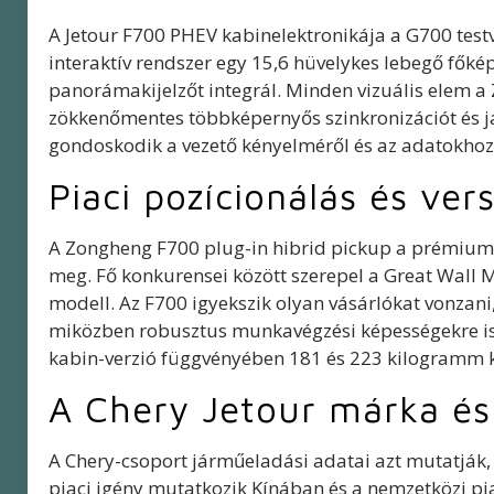
A Jetour F700 PHEV kabinelektronikája a G700 test
interaktív rendszer egy 15,6 hüvelykes lebegő főké
panorámakijelzőt integrál. Minden vizuális elem a
zökkenőmentes többképernyős szinkronizációt és jár
gondoskodik a vezető kényelméről és az adatokhoz v
Piaci pozícionálás és ver
A Zongheng F700 plug-in hibrid pickup a prémium
meg. Fő konkurensei között szerepel a Great Wall 
modell. Az F700 igyekszik olyan vásárlókat vonzani
miközben robusztus munkavégzési képességekre is 
kabin-verzió függvényében 181 és 223 kilogramm 
A Chery Jetour márka és 
A Chery-csoport járműeladási adatai azt mutatják,
piaci igény mutatkozik Kínában és a nemzetközi p