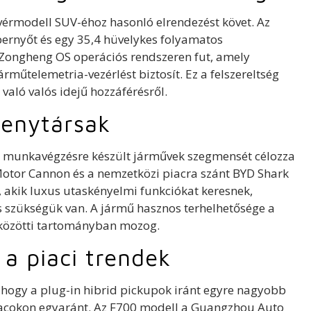
vérmodell SUV-éhoz hasonló elrendezést követ. Az
pernyőt és egy 35,4 hüvelykes folyamatos
 Zongheng OS operációs rendszeren fut, amely
műtelemetria-vezérlést biztosít. Ez a felszereltség
aló valós idejű hozzáférésről.
senytársak
 munkavégzésre készült járművek szegmensét célozza
Motor Cannon és a nemzetközi piacra szánt BYD Shark
, akik luxus utaskényelmi funkciókat keresnek,
szükségük van. A jármű hasznos terhelhetősége a
közötti tartományban mozog.
a piaci trendek
 hogy a plug-in hibrid pickupok iránt egyre nagyobb
iacokon egyaránt. Az F700 modell a Guangzhou Auto