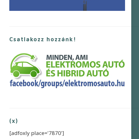
Csatlakozz hozzánk!
(x)
[adfoxly place='7870']