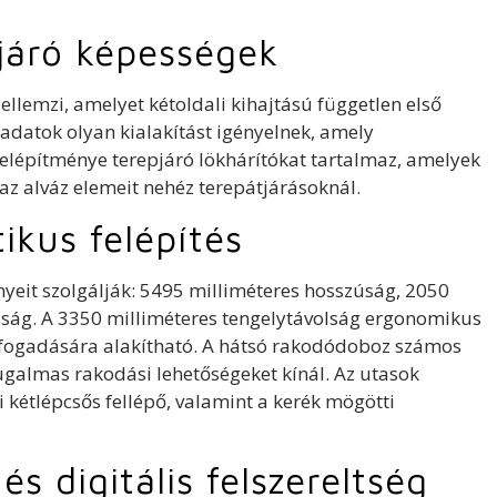
járó képességek
jellemzi, amelyet kétoldali kihajtású független első
ladatok olyan kialakítást igényelnek, amely
felépítménye terepjáró lökhárítókat tartalmaz, amelyek
az alváz elemeit nehéz terepátjárásoknál.
ikus felépítés
nyeit szolgálják: 5495 milliméteres hosszúság, 2050
sság. A 3350 milliméteres tengelytávolság ergonomikus
 befogadására alakítható. A hátsó rakodódoboz számos
rugalmas rakodási lehetőségeket kínál. Az utasok
 kétlépcsős fellépő, valamint a kerék mögötti
és digitális felszereltség