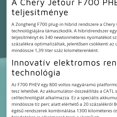
A Chery Jetour F700 PHE
teljesítménye
A Zongheng F700 plug-in hibrid rendszere a Chery
technológiájára támaszkodik. A hibridrendszer egy
teljesítményt és 340 newtonméteres nyomatékot szol
százalékra optimalizáltak, jelentősen csökkenti az
mindössze 1,39 liter száz kilométerenként.
Innovatív elektromos rend
technológia
Az F700 PHEV egy 800 voltos nagyáramú platformot
tesz lehetővé. Az akkumulátor-összeállítás a CATL sz
celltechnológiát alkalmazza. Ez a speciális akkumul
mindössze tíz perc alatt elérhető a 20 százalékról 8
égésű rendszerek kombinálása 1300 kilométeres össz