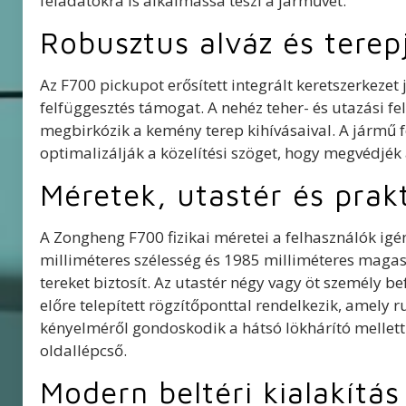
feladatokra is alkalmassá teszi a járművet.
Robusztus alváz és terep
Az F700 pickupot erősített integrált keretszerkezet 
felfüggesztés támogat. A nehéz teher- és utazási fe
megbirkózik a kemény terep kihívásaival. A jármű 
optimalizálják a közelítési szöget, hogy megvédjék 
Méretek, utastér és prakt
A Zongheng F700 fizikai méretei a felhasználók igé
milliméteres szélesség és 1985 milliméteres maga
tereket biztosít. Az utastér négy vagy öt személy
előre telepített rögzítőponttal rendelkezik, amely 
kényelméről gondoskodik a hátsó lökhárító melletti
oldallépcső.
Modern beltéri kialakítás 