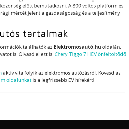
 közönség előtt bemutatkozni. A 800 voltos platform és
ági mércét jelent a gazdaságosság és a teljesítmény
utós tartalmak
formációk találhatók az
Elektromosautó.hu
oldalán.
vatot is. Olvasd el ezt is:
Chery Tiggo 7 HEV önfeltöltődő
n
aktív vita folyik az elektromos autózásról. Kövesd az
am oldalunkat
is a legfrissebb EV hírekért!