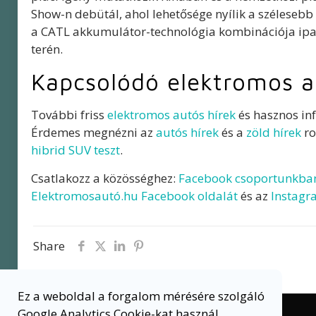
Show-n debütál, ahol lehetősége nyílik a szélesebb
a CATL akkumulátor-technológia kombinációja ipar
terén.
Kapcsolódó elektromos a
További friss
elektromos autós hírek
és hasznos in
Érdemes megnézni az
autós hírek
és a
zöld hírek
ro
hibrid SUV teszt
.
Csatlakozz a közösséghez:
Facebook csoportunkba
Elektromosautó.hu Facebook oldalát
és az
Instagr
Share
Ez a weboldal a forgalom mérésére szolgáló
Google Analytics Cookie-kat használ.