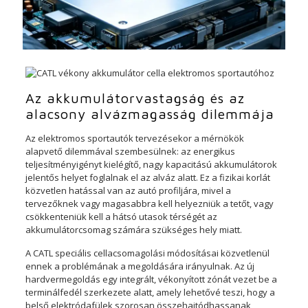
Az akkumulátorvastagság és az
alacsony alvázmagasság dilemmája
Az elektromos sportautók tervezésekor a mérnökök
alapvető dilemmával szembesülnek: az energikus
teljesítményigényt kielégítő, nagy kapacitású akkumulátorok
jelentős helyet foglalnak el az alváz alatt. Ez a fizikai korlát
közvetlen hatással van az autó profiljára, mivel a
tervezőknek vagy magasabbra kell helyezniük a tetőt, vagy
csökkenteniük kell a hátsó utasok térségét az
akkumulátorcsomag számára szükséges hely miatt.
A CATL speciális cellacsomagolási módosításai közvetlenül
ennek a problémának a megoldására irányulnak. Az új
hardvermegoldás egy integrált, vékonyított zónát vezet be a
terminálfedél szerkezete alatt, amely lehetővé teszi, hogy a
belső elektródafülek szorosan összehajtódhassanak