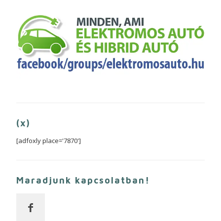
(x)
[adfoxly place='7870']
Maradjunk kapcsolatban!