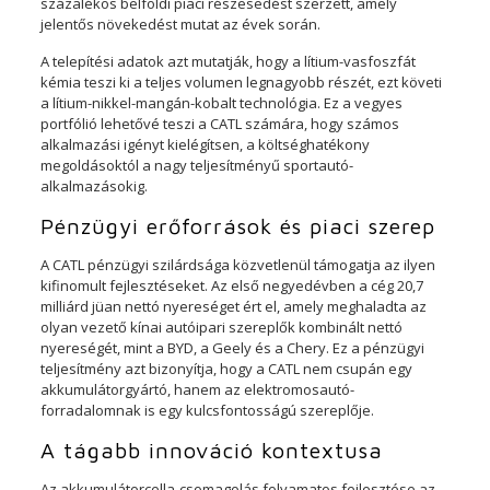
százalékos belföldi piaci részesedést szerzett, amely
jelentős növekedést mutat az évek során.
A telepítési adatok azt mutatják, hogy a lítium-vasfoszfát
kémia teszi ki a teljes volumen legnagyobb részét, ezt követi
a lítium-nikkel-mangán-kobalt technológia. Ez a vegyes
portfólió lehetővé teszi a CATL számára, hogy számos
alkalmazási igényt kielégítsen, a költséghatékony
megoldásoktól a nagy teljesítményű sportautó-
alkalmazásokig.
Pénzügyi erőforrások és piaci szerep
A CATL pénzügyi szilárdsága közvetlenül támogatja az ilyen
kifinomult fejlesztéseket. Az első negyedévben a cég 20,7
milliárd jüan nettó nyereséget ért el, amely meghaladta az
olyan vezető kínai autóipari szereplők kombinált nettó
nyereségét, mint a BYD, a Geely és a Chery. Ez a pénzügyi
teljesítmény azt bizonyítja, hogy a CATL nem csupán egy
akkumulátorgyártó, hanem az elektromosautó-
forradalomnak is egy kulcsfontosságú szereplője.
A tágabb innováció kontextusa
Az akkumulátorcella-csomagolás folyamatos fejlesztése az