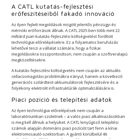
A CATL kutatás-fejlesztési
erőfeszítéseiből fakadó innováció
Az ilyen fejlett megoldások mögött jelentős pénzügyi és
mérnöki erőforrások állnak. A CATL 2025-ben több mint 22
milliárd jüan kutatás-fejlesztési költségvetést fordított
technológiai előrelépésekre. Ez a folyamatos beruházás
lehetővé teszi a vállalat számára, hogy a fizikai
megoldásokra összpontosítson, nem csupán a szoftveralapú
megközelítésekre.
A kutatás-fejlesztési költségvetés nem csupán az aktuális
cellacsomagolási problémákra irányul, hanem a következő
generációs szilárdtest-akkumulátorok fejlesztésére és a
folyékony elektrolit infrastruktúrák optimalizálására is.
Piaci pozíció és telepítési adatok
Az ilyen technológiai előrelépések nem csupán a
laboratóriumban születnek – a valós piaci alkalmazásokban
is meg kell állniuk a helyüket. A CATL lenyűgöző telepítési
számok alapján domináns piaci pozíciót tart fenn a kínai
elektromosautó-szektorban. A gyártó körülbelül 46