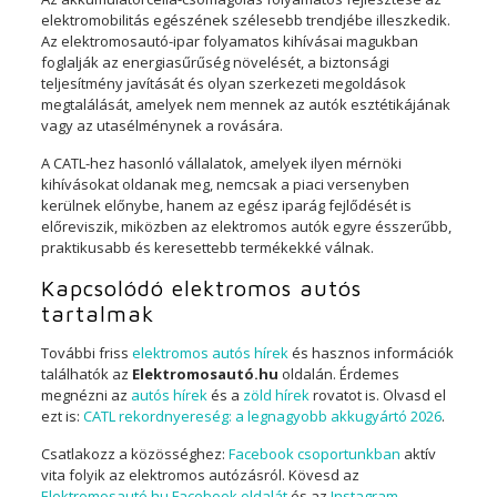
elektromobilitás egészének szélesebb trendjébe illeszkedik.
Az elektromosautó-ipar folyamatos kihívásai magukban
foglalják az energiasűrűség növelését, a biztonsági
teljesítmény javítását és olyan szerkezeti megoldások
megtalálását, amelyek nem mennek az autók esztétikájának
vagy az utasélménynek a rovására.
A CATL-hez hasonló vállalatok, amelyek ilyen mérnöki
kihívásokat oldanak meg, nemcsak a piaci versenyben
kerülnek előnybe, hanem az egész iparág fejlődését is
előreviszik, miközben az elektromos autók egyre ésszerűbb,
praktikusabb és keresettebb termékekké válnak.
Kapcsolódó elektromos autós
tartalmak
További friss
elektromos autós hírek
és hasznos információk
találhatók az
Elektromosautó.hu
oldalán. Érdemes
megnézni az
autós hírek
és a
zöld hírek
rovatot is. Olvasd el
ezt is:
CATL rekordnyereség: a legnagyobb akkugyártó 2026
.
Csatlakozz a közösséghez:
Facebook csoportunkban
aktív
vita folyik az elektromos autózásról. Kövesd az
Elektromosautó.hu Facebook oldalát
és az
Instagram