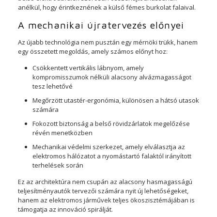
anélkül, hogy érintkeznének a külső fémes burkolat falaival.
A mechanikai újratervezés előnyei
Az újabb technológia nem pusztán egy mérnöki trükk, hanem
egy összetett megoldás, amely számos előnyt hoz:
Csökkentett vertikális lábnyom, amely
kompromisszumok nélküli alacsony alvázmagasságot
tesz lehetővé
Megőrzött utastér-ergonómia, különösen a hátsó utasok
számára
Fokozott biztonság a belső rövidzárlatok megelőzése
révén menetközben
Mechanikai védelmi szerkezet, amely elválasztja az
elektromos hálózatot a nyomástartó falaktól irányított
terhelések során
Ez az architektúra nem csupán az alacsony hasmagasságú
teljesítményautók tervezői számára nyit új lehetőségeket,
hanem az elektromos járművek teljes ökoszisztémájában is
támogatja az innováció spirálját.