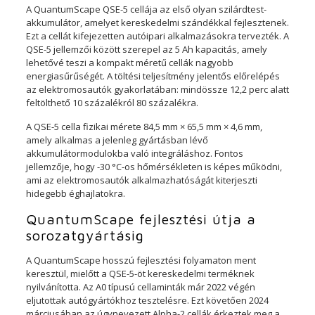
A QuantumScape QSE-5 cellája az első olyan szilárdtest-
akkumulátor, amelyet kereskedelmi szándékkal fejlesztenek.
Ezt a cellát kifejezetten autóipari alkalmazásokra tervezték. A
QSE-5 jellemzői között szerepel az 5 Ah kapacitás, amely
lehetővé teszi a kompakt méretű cellák nagyobb
energiasűrűségét. A töltési teljesítmény jelentős előrelépés
az elektromosautók gyakorlatában: mindössze 12,2 perc alatt
feltölthető 10 százalékról 80 százalékra.
A QSE-5 cella fizikai mérete 84,5 mm × 65,5 mm × 4,6 mm,
amely alkalmas a jelenleg gyártásban lévő
akkumulátormodulokba való integráláshoz. Fontos
jellemzője, hogy -30 °C-os hőmérsékleten is képes működni,
ami az elektromosautók alkalmazhatóságát kiterjeszti
hidegebb éghajlatokra.
QuantumScape fejlesztési útja a
sorozatgyártásig
A QuantumScape hosszú fejlesztési folyamaton ment
keresztül, mielőtt a QSE-5-öt kereskedelmi terméknek
nyilvánította. Az A0 típusú cellaminták már 2022 végén
eljutottak autógyártókhoz tesztelésre. Ezt követően 2024
márciusában az úgynevezett Alpha-2 cellák érkeztek meg a