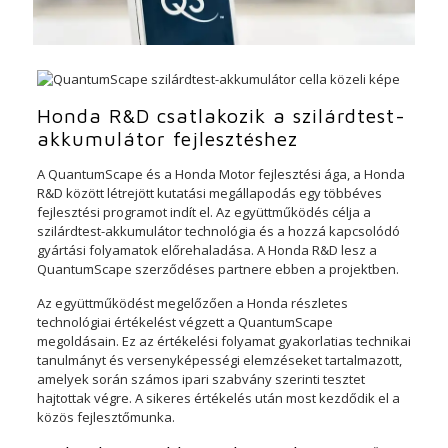
Honda R&D csatlakozik a szilárdtest-
akkumulátor fejlesztéshez
A QuantumScape és a Honda Motor fejlesztési ága, a Honda
R&D között létrejött kutatási megállapodás egy többéves
fejlesztési programot indít el. Az együttműködés célja a
szilárdtest-akkumulátor technológia és a hozzá kapcsolódó
gyártási folyamatok előrehaladása. A Honda R&D lesz a
QuantumScape szerződéses partnere ebben a projektben.
Az együttműködést megelőzően a Honda részletes
technológiai értékelést végzett a QuantumScape
megoldásain. Ez az értékelési folyamat gyakorlatias technikai
tanulmányt és versenyképességi elemzéseket tartalmazott,
amelyek során számos ipari szabvány szerinti tesztet
hajtottak végre. A sikeres értékelés után most kezdődik el a
közös fejlesztőmunka.