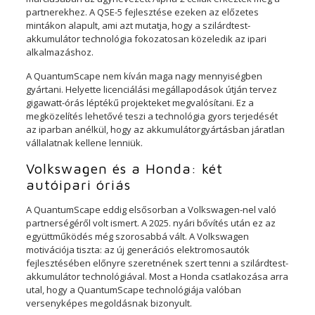
partnerekhez. A QSE-5 fejlesztése ezeken az előzetes
mintákon alapult, ami azt mutatja, hogy a szilárdtest-
akkumulátor technológia fokozatosan közeledik az ipari
alkalmazáshoz.
A QuantumScape nem kíván maga nagy mennyiségben
gyártani. Helyette licenciálási megállapodások útján tervez
gigawatt-órás léptékű projekteket megvalósítani. Ez a
megközelítés lehetővé teszi a technológia gyors terjedését
az iparban anélkül, hogy az akkumulátorgyártásban járatlan
vállalatnak kellene lenniük.
Volkswagen és a Honda: két
autóipari óriás
A QuantumScape eddig elsősorban a Volkswagen-nel való
partnerségéről volt ismert. A 2025. nyári bővítés után ez az
együttműködés még szorosabbá vált. A Volkswagen
motivációja tiszta: az új generációs elektromosautók
fejlesztésében előnyre szeretnének szert tenni a szilárdtest-
akkumulátor technológiával. Most a Honda csatlakozása arra
utal, hogy a QuantumScape technológiája valóban
versenyképes megoldásnak bizonyult.