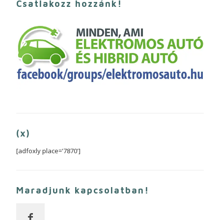
Csatlakozz hozzánk!
(x)
[adfoxly place='7870']
Maradjunk kapcsolatban!