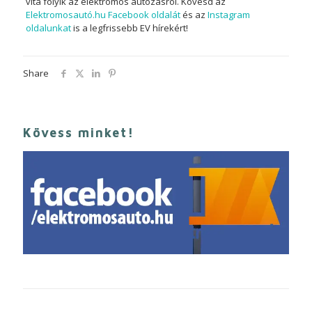
vita folyik az elektromos autózásról. Kövesd az
Elektromosautó.hu Facebook oldalát
és az
Instagram
oldalunkat
is a legfrissebb EV hírekért!
Share
Kövess minket!