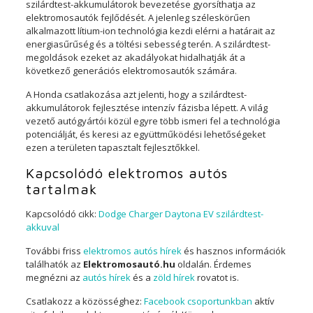
szilárdtest-akkumulátorok bevezetése gyorsíthatja az
elektromosautók fejlődését. A jelenleg széleskörűen
alkalmazott lítium-ion technológia kezdi elérni a határait az
energiasűrűség és a töltési sebesség terén. A szilárdtest-
megoldások ezeket az akadályokat hidalhatják át a
következő generációs elektromosautók számára.
A Honda csatlakozása azt jelenti, hogy a szilárdtest-
akkumulátorok fejlesztése intenzív fázisba lépett. A világ
vezető autógyártói közül egyre több ismeri fel a technológia
potenciálját, és keresi az együttműködési lehetőségeket
ezen a területen tapasztalt fejlesztőkkel.
Kapcsolódó elektromos autós
tartalmak
Kapcsolódó cikk:
Dodge Charger Daytona EV szilárdtest-
akkuval
További friss
elektromos autós hírek
és hasznos információk
találhatók az
Elektromosautó.hu
oldalán. Érdemes
megnézni az
autós hírek
és a
zöld hírek
rovatot is.
Csatlakozz a közösséghez:
Facebook csoportunkban
aktív