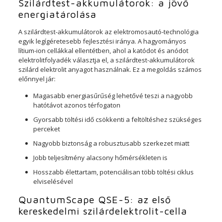
Szilárdtest-akkumulátorok: a jövő
energiatárolása
A szilárdtest-akkumulátorok az elektromosautó-technológia
egyik legígéretesebb fejlesztési iránya. A hagyományos
lítium-ion cellákkal ellentétben, ahol a katódot és anódot
elektrolitfolyadék választja el, a szilárdtest-akkumulátorok
szilárd elektrolit anyagot használnak. Ez a megoldás számos
előnnyel jár:
Magasabb energiasűrűség lehetővé teszi a nagyobb
hatótávot azonos térfogaton
Gyorsabb töltési idő csökkenti a feltöltéshez szükséges
perceket
Nagyobb biztonság a robusztusabb szerkezet miatt
Jobb teljesítmény alacsony hőmérsékleten is
Hosszabb élettartam, potenciálisan több töltési ciklus
elviselésével
QuantumScape QSE-5: az első
kereskedelmi szilárdelektrolit-cella