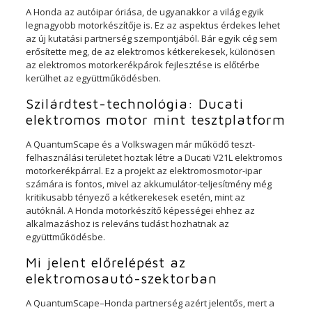
A Honda az autóipar óriása, de ugyanakkor a világ egyik
legnagyobb motorkészítője is. Ez az aspektus érdekes lehet
az új kutatási partnerség szempontjából. Bár egyik cég sem
erősítette meg, de az elektromos kétkerekesek, különösen
az elektromos motorkerékpárok fejlesztése is előtérbe
kerülhet az együttműködésben.
Szilárdtest-technológia: Ducati
elektromos motor mint tesztplatform
A QuantumScape és a Volkswagen már működő teszt-
felhasználási területet hoztak létre a Ducati V21L elektromos
motorkerékpárral. Ez a projekt az elektromosmotor-ipar
számára is fontos, mivel az akkumulátor-teljesítmény még
kritikusabb tényező a kétkerekesek esetén, mint az
autóknál. A Honda motorkészítő képességei ehhez az
alkalmazáshoz is releváns tudást hozhatnak az
együttműködésbe.
Mi jelent előrelépést az
elektromosautó-szektorban
A QuantumScape–Honda partnerség azért jelentős, mert a