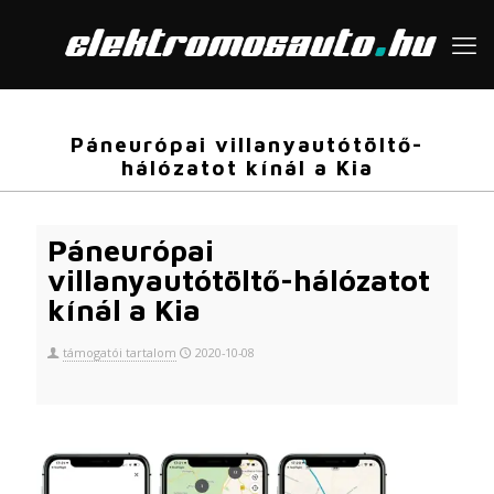
Páneurópai villanyautótöltő-
hálózatot kínál a Kia
Páneurópai
villanyautótöltő-hálózatot
kínál a Kia
támogatói tartalom
2020-10-08