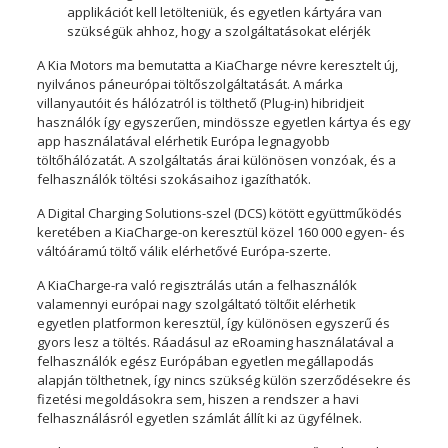
applikációt kell letölteniük, és egyetlen kártyára van
szükségük ahhoz, hogy a szolgáltatásokat elérjék
A Kia Motors ma bemutatta a KiaCharge névre keresztelt új,
nyilvános páneurópai töltőszolgáltatását. A márka
villanyautóit és hálózatról is tölthető (Plug-in) hibridjeit
használók így egyszerűen, mindössze egyetlen kártya és egy
app használatával elérhetik Európa legnagyobb
töltőhálózatát. A szolgáltatás árai különösen vonzóak, és a
felhasználók töltési szokásaihoz igazíthatók.
A Digital Charging Solutions-szel (DCS) kötött együttműködés
keretében a KiaCharge-on keresztül közel 160 000 egyen- és
váltóáramú töltő válik elérhetővé Európa-szerte.
A KiaCharge-ra való regisztrálás után a felhasználók
valamennyi európai nagy szolgáltató töltőit elérhetik
egyetlen platformon keresztül, így különösen egyszerű és
gyors lesz a töltés. Ráadásul az eRoaming használatával a
felhasználók egész Európában egyetlen megállapodás
alapján tölthetnek, így nincs szükség külön szerződésekre és
fizetési megoldásokra sem, hiszen a rendszer a havi
felhasználásról egyetlen számlát állít ki az ügyfélnek.