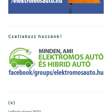
Csatlakozz hozzánk!
(x)
[adfoxly place='7870']