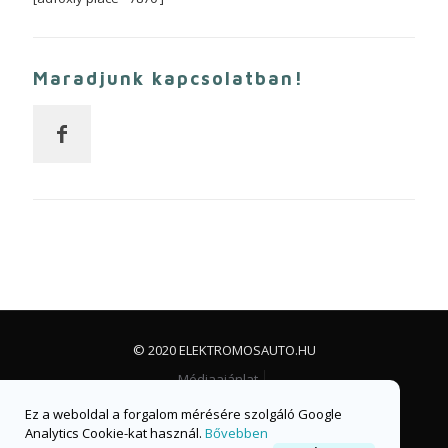
Maradjunk kapcsolatban!
© 2020 ELEKTROMOSAUTO.HU
Médiaajánlat
Impresszum, jogi nyilatkozat és adatvédelem
Ez a weboldal a forgalom mérésére szolgáló Google
Facebook csoport
Facebook oldal
Analytics Cookie-kat használ.
Bővebben