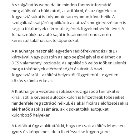
A szolgáltatás weboldalán minden fontos információ
megtalálható a hálózatról, a tarifákról, és az ügyfelek a
fogyasztásukat is folyamatosan nyomon követhetik. A
szolgáltatással járó applikáció az utazás megtervezésben is
segít a töltőhelyek elérhetőségének figyelembevételével. A
felhasználók az autó saját infotainment rendszerén
keresztül találhatnak töltőpontokat.
A KiaCharge használói egyetlen rádiófrekvenciás (RIFD)
kártyával, vagy pusztán az app segítségével is elérhetik a
DCS valamennyi oszlopát. Az applikáció valós időben jeleníti
meg a töltőhelyek elérhetőségét és árait. A havi
fogyasztásról – a töltési helyektől függetlenül – egyetlen
közös számla érkezik.
A KiaCharge a vezetési szokásokhoz igazodó tarifákat is
kínál, sőt, a keveset autózók külön is kifizethetik töltéseiket
mindenféle regisztráció nélkül, és akár fixáras előfizetések is
elérhetők azok számára, akik sokat töltik autójukat
különböző helyeken.
A tarifákat úgy alakították ki, hogy ne csak a töltés lehessen
gyors és kényelmes, de a fizetéssel se legyen gond.