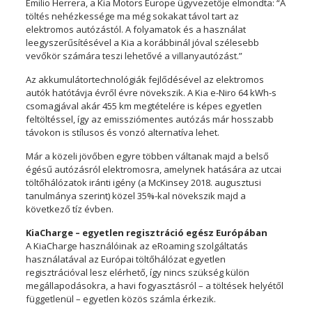
Emilio Herrera, a Kia Motors Europe ügyvezetője elmondta: “A
töltés nehézkessége ma még sokakat távol tart az
elektromos autózástól. A folyamatok és a használat
leegyszerűsítésével a Kia a korábbinál jóval szélesebb
vevőkör számára teszi lehetővé a villanyautózást.”
Az akkumulátortechnológiák fejlődésével az elektromos
autók hatótávja évről évre növekszik. A Kia e-Niro 64 kWh-s
csomagjával akár 455 km megtételére is képes egyetlen
feltöltéssel, így az emissziómentes autózás már hosszabb
távokon is stílusos és vonzó alternatíva lehet.
Már a közeli jövőben egyre többen váltanak majd a belső
égésű autózásról elektromosra, amelynek hatására az utcai
töltőhálózatok iránti igény (a McKinsey 2018. augusztusi
tanulmánya szerint) közel 35%-kal növekszik majd a
következő tíz évben.
KiaCharge – egyetlen regisztráció egész Európában
A KiaCharge használóinak az eRoaming szolgáltatás
használatával az Európai töltőhálózat egyetlen
regisztrációval lesz elérhető, így nincs szükség külön
megállapodásokra, a havi fogyasztásról – a töltések helyétől
függetlenül – egyetlen közös számla érkezik.