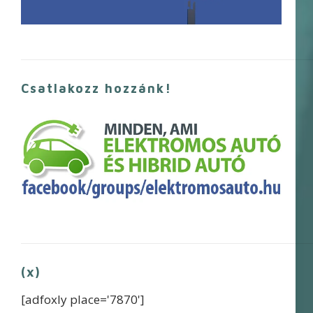
Csatlakozz hozzánk!
(x)
[adfoxly place='7870']