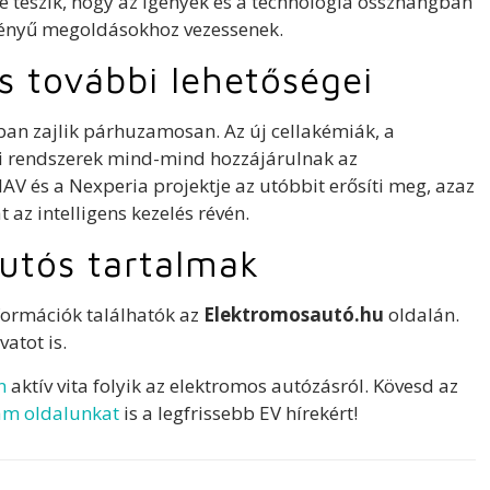
é teszik, hogy az igények és a technológia összhangban
tményű megoldásokhoz vezessenek.
s további lehetőségei
ban zajlik párhuzamosan. Az új cellakémiák, a
ési rendszerek mind-mind hozzájárulnak az
V és a Nexperia projektje az utóbbit erősíti meg, azaz
az intelligens kezelés révén.
utós tartalmak
formációk találhatók az
Elektromosautó.hu
oldalán.
vatot is.
n
aktív vita folyik az elektromos autózásról. Kövesd az
am oldalunkat
is a legfrissebb EV hírekért!