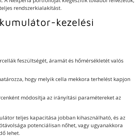
. A Nexperia portfólióját kiegészítik további félvezetők,
eljes rendszerkialakítást.
kumulátor-kezelési
ellák feszültségét, áramát és hőmérsékletét valós
ghatározza, hogy melyik cella mekkora terhelést kapjon
cenként módosítja az irányítási paramétereket az
látor teljes kapacitása jobban kihasználható, és az
tótávolsága potenciálisan nőhet, vagy ugyanakkora
ő lehet.