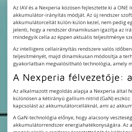
Az IAV és a Nexperia közösen fejlesztette ki a ONE 
akkumulátor-irányítás módját. Az új rendszer szof
akkumulátorcellát külön-külön kezel, nem pedig egy
jelenti, hogy a rendszer dinamikusan igazítja az irá
mindegyik cella az éppen aktuális teljesítménye sz
Az intelligens cellairányítás rendszere valós időbe
teljesítményét, majd dinamikusan módosítja a ter
gyakorlatban megvalósítható technológia, amely m
A Nexperia félvezetője: 
Az alkalmazott megoldás alapja a Nexperia által fej
különösen a kétirányú gallium-nitrid (GaN) eszköz. 
kapcsolást az akkumulátorcelláknál, ami az akkum
A GaN-technológia előnye, hogy alacsony veszteség
akkumulátorrendszer energiahatékonyságára. Az al