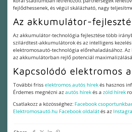
korai stádiumban létrehozott partnerségek lehetőv
fejlődhessenek, és végül skálázható, nagy teljesí
Az akkumulátor-fejleszté
Az akkumulátor-technológia fejlesztése több irány
szilárdtest-akkumulátorok és az intelligens kezel
elektromosautó-technológia előrehaladásához. Az IA
az akkumulátorban rejlő potenciál maximalizálását 
Kapcsolódó elektromos a
További friss
elektromos autós hírek
és hasznos in
Érdemes megnézni az
autós hírek
és a
zöld hírek
ro
Csatlakozz a közösséghez:
Facebook csoportunkba
Elektromosautó.hu Facebook oldalát
és az
Instagr