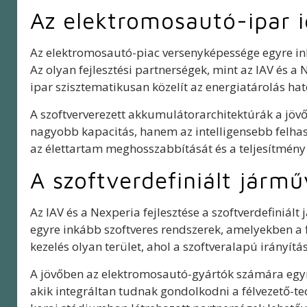
Az elektromosautó-ipar i
Az elektromosautó-piac versenyképessége egyre in
Az olyan fejlesztési partnerségek, mint az IAV és 
ipar szisztematikusan közelít az energiatárolás ha
A szoftververezett akkumulátorarchitektúrák a jöv
nagyobb kapacitás, hanem az intelligensebb felhaszn
az élettartam meghosszabbítását és a teljesítmény
A szoftverdefiniált jármű
Az IAV és a Nexperia fejlesztése a szoftverdefiniál
egyre inkább szoftveres rendszerek, amelyekben a f
kezelés olyan terület, ahol a szoftveralapú irányít
A jövőben az elektromosautó-gyártók számára egyre
akik integráltan tudnak gondolkodni a félvezető-tech