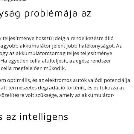
yság problémája az
eljesítménye hosszú ideig a rendelkezésre álló
nagyobb akkumulátor jelent jobb hatékonyságot. Az
ogy az akkumulátorcsomag teljes teljesítménye
a egyetlen cella alulteljesít, az egész rendszer
i cella megfelelően működik.
em optimális, és az elektromos autók valódi potenciálja
tt természetes degradáció történik, és ez fokozza az
gközelítésre volt szüksége, amely az akkumulátor-
 az intelligens