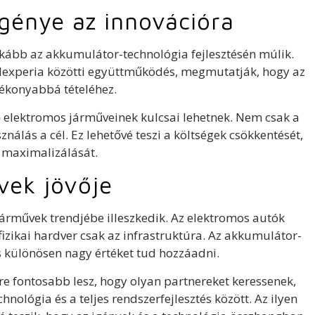
génye az innovációra
kább az akkumulátor-technológia fejlesztésén múlik.
a Nexperia közötti együttműködés, megmutatják, hogy az
tékonyabbá tételéhez.
ő elektromos járműveinek kulcsai lehetnek. Nem csak a
álás a cél. Ez lehetővé teszi a költségek csökkentését,
 maximalizálását.
vek jövője
t járművek trendjébe illeszkedik. Az elektromos autók
izikai hardver csak az infrastruktúra. Az akkumulátor-
ás különösen nagy értéket tud hozzáadni.
 fontosabb lesz, hogy olyan partnereket keressenek,
nológia és a teljes rendszerfejlesztés között. Az ilyen