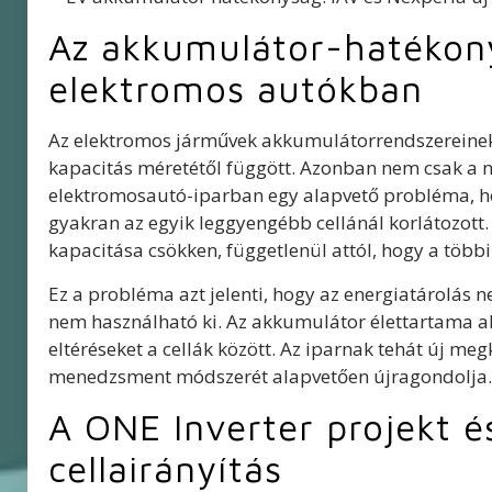
Az akkumulátor-hatékon
elektromos autókban
Az elektromos járművek akkumulátorrendszereinek t
kapacitás méretétől függött. Azonban nem csak a 
elektromosautó-iparban egy alapvető probléma, h
gyakran az egyik leggyengébb cellánál korlátozott. H
kapacitása csökken, függetlenül attól, hogy a több
Ez a probléma azt jelenti, hogy az energiatárolás n
nem használható ki. Az akkumulátor élettartama ala
eltéréseket a cellák között. Az iparnak tehát új me
menedzsment módszerét alapvetően újragondolja.
A ONE Inverter projekt és
cellairányítás