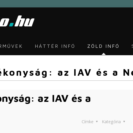
ÁRMŰVEK
HÁTTÉR INFÓ
ZÖLD INFÓ
konyság: az IAV és a N
nyság: az IAV és a
Címke
Kategória