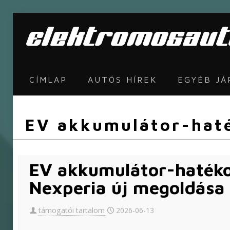
CÍMLAP
AUTÓS HÍREK
EGYÉB J
EV akkumulátor-haté
EV akkumulátor-hatéko
Nexperia új megoldása
támogatói tartalom
2026-06-13