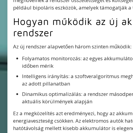
megnövelnék a rendszer összetettségét és költségeit
például bipoláris eszközök, amelyek támogatják a t
Hogyan működik az új ak
rendszer
Az új rendszer alapvetően három szinten működik:
Folyamatos monitorozás: az egyes akkumulátorc
időben mérik
Intelligens irányítás: a szoftveralgoritmus me
az adott pillanatban
Dinamikus optimalizálás: a rendszer másodper
aktuális körülmények alapján
Ez a megközelítés azt eredményezi, hogy az akkumu
energiaveszteség csökken. Az elektromos autók ha
hatótávolság mellett kisebb akkumulátor is elegend