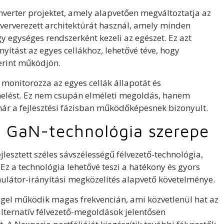
Inverter projektet, amely alapvetően megváltoztatja az
tververezett architektúrát használ, amely minden
 egységes rendszerként kezeli az egészet. Ez azt
nyítást az egyes cellákhoz, lehetővé téve, hogy
erint működjön.
n monitorozza az egyes cellák állapotát és
helést. Ez nem csupán elméleti megoldás, hanem
ár a fejlesztési fázisban működőképesnek bizonyult.
a GaN-technológia szerepe
lesztett széles sávszélességű félvezető-technológia,
Ez a technológia lehetővé teszi a hatékony és gyors
ulátor-irányítási megközelítés alapvető követelménye.
gel működik magas frekvencián, ami közvetlenül hat az
ternatív félvezető-megoldások jelentősen