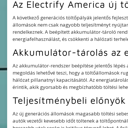
Az Electrify America új t
A következő generációs töltőpályák jelentős fejles
állomások nem csak nagyobb teljesítményt nyújtan
rendelkeznek. A beépített akkumulátor-tároló rends
energiafelhasználást, és csökkenti a hálózati terhelé
Akkumulátor-tárolás az e
Az akkumulátor-rendszer beépítése jelentős lépés 
megoldás lehetővé teszi, hogy a töltőállomások r
hálózat pillanatnyi kapacitásától. Az energiatárol
érintik, akik gyorsabb és megbízhatóbb töltési leh
Teljesítménybeli előnyök
Az új generációs állomások magasabb töltési sebes
autók vezetői kevesebb időt töltenek a töltőpontn
hosszabb utak során is kritikus tényező lehet. A fej