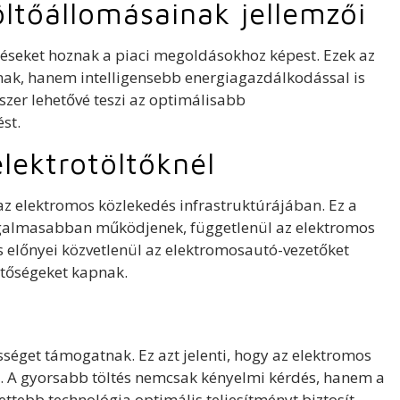
öltőállomásainak jellemzői
ztéseket hoznak a piaci megoldásokhoz képest. Ezek az
ak, hanem intelligensebb energiagazdálkodással is
zer lehetővé teszi az optimálisabb
st.
lektrotöltőknél
az elektromos közlekedés infrastruktúrájában. Ez a
ugalmasabban működjenek, függetlenül az elektromos
ás előnyei közvetlenül az elektromosautó-vezetőket
etőségeket kapnak.
séget támogatnak. Ez azt jelenti, hogy az elektromos
ál. A gyorsabb töltés nemcsak kényelmi kérdés, hanem a
lettebb technológia optimális teljesítményt biztosít