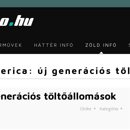
ÁRMŰVEK
HÁTTÉR INFÓ
ZÖLD INFÓ
erica: új generációs t
enerációs töltőállomások
Címke
Kategória