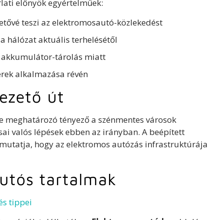
ati előnyök egyértelműek:
etővé teszi az elektromosautó-közlekedést
a hálózat aktuális terhelésétől
 akkumulátor-tárolás miatt
erek alkalmazása révén
vezető út
ése meghatározó tényező a szénmentes városok
sai valós lépések ebben az irányban. A beépített
 mutatja, hogy az elektromos autózás infrastruktúrája
utós tartalmak
és tippei