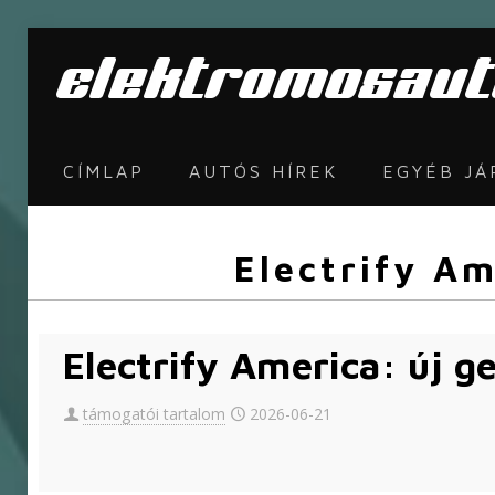
CÍMLAP
AUTÓS HÍREK
EGYÉB J
Electrify Am
Electrify America: új g
támogatói tartalom
2026-06-21