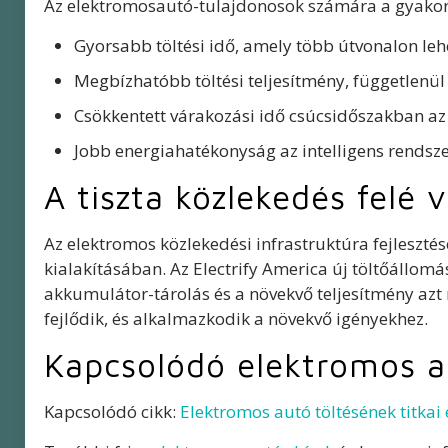
Az elektromosautó-tulajdonosok számára a gyakorl
Gyorsabb töltési idő, amely több útvonalon leh
Megbízhatóbb töltési teljesítmény, függetlenül 
Csökkentett várakozási idő csúcsidőszakban az
Jobb energiahatékonyság az intelligens rendsz
A tiszta közlekedés felé 
Az elektromos közlekedési infrastruktúra fejleszt
kialakításában. Az Electrify America új töltőállomá
akkumulátor-tárolás és a növekvő teljesítmény azt
fejlődik, és alkalmazkodik a növekvő igényekhez.
Kapcsolódó elektromos a
Kapcsolódó cikk:
Elektromos autó töltésének titkai 