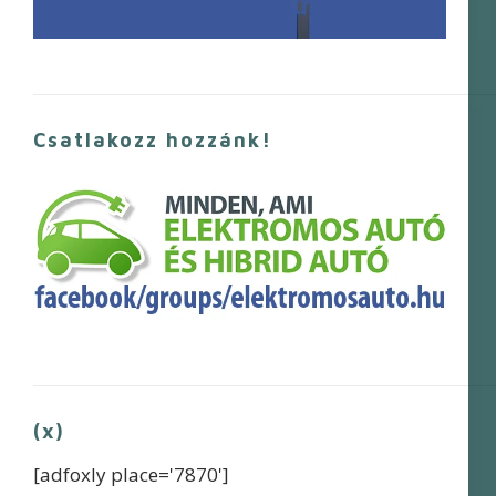
Csatlakozz hozzánk!
(x)
[adfoxly place='7870']