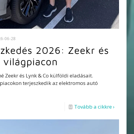
26-06-28
szkedés 2026: Zeekr és
 világpiacon
é Zeekr és Lynk & Co külföldi eladásait.
piacokon terjeszkedik az elektromos autó
Tovább a cikkre ›