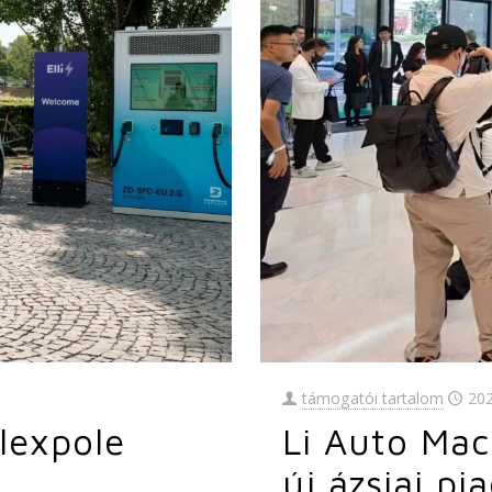
támogatói tartalom
20
Flexpole
Li Auto Mac
új ázsiai pi