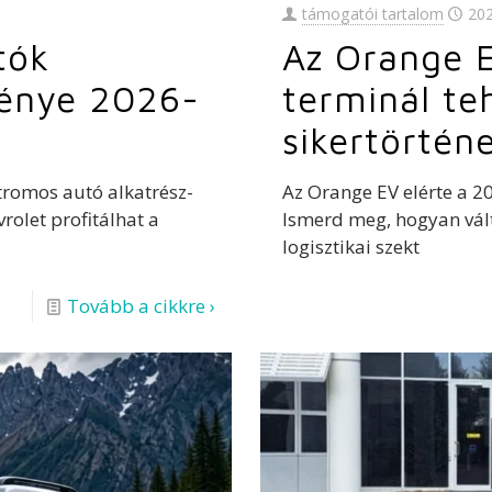
támogatói tartalom
20
tók
Az Orange 
ménye 2026-
terminál te
sikertörtén
ktromos autó alkatrész-
Az Orange EV elérte a 20
rolet profitálhat a
Ismerd meg, hogyan vált
logisztikai szekt
Tovább a cikkre ›