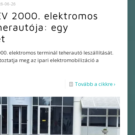
26-06-26
EV 2000. elektromos
herautója: egy
et
00. elektromos terminál teherautó leszállítását.
oztatja meg az ipari elektromobilizáció a
Tovább a cikkre ›