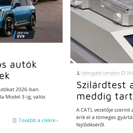
os autók
ek
támogatói tartalom
20
Szilárdtest
autókat 2026-ban.
meddig tart
la Model 3-ig, valós
A CATL vezetője szerint
érik el a tömeges gyártá
Tovább a cikkre ›
fejlődéséről.