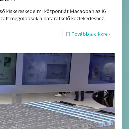
lső kiskereskedelmi központját Macaoban az i6
lizált megoldások a határátkelő közlekedéshez.
Tovább a cikkre ›