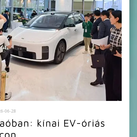
26-06-28
aóban: kínai EV-óriás
acon