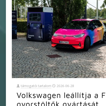
támogatói tartalom
2026-06-28
Volkswagen leállítja a 
gyorstöltők gyártását