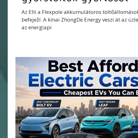
Az Elli a Flexpole akkumulátoros töltőállomáso
befeježí. A kínai ZhongDe Energy veszi át az üzle
az energiapi