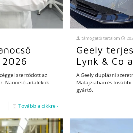
támogatói tartalom
20
anocső
Geely terje
v 2026
Lynk & Co a
éggel szerződött az
A Geely duplázni szeretn
hez. Nanocső-adalékok
Malajziában és további 
gyártó.
Tovább a cikkre ›