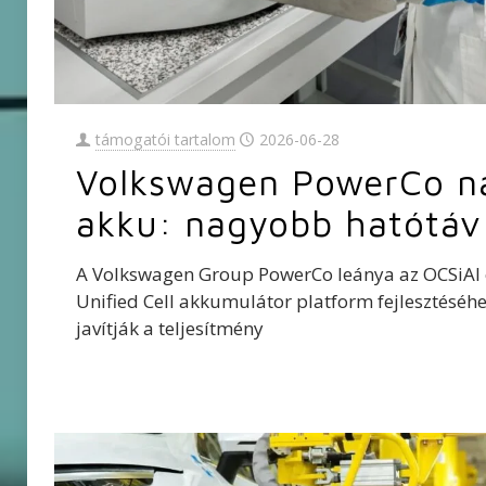
támogatói tartalom
2026-06-28
Volkswagen PowerCo n
akku: nagyobb hatótá
A Volkswagen Group PowerCo leánya az OCSiAl c
Unified Cell akkumulátor platform fejlesztésé
javítják a teljesítmény