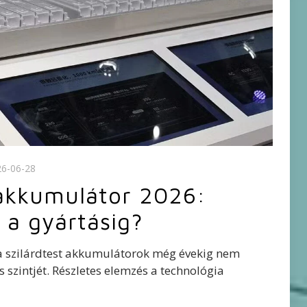
26-06-28
 akkumulátor 2026:
 a gyártásig?
 a szilárdtest akkumulátorok még évekig nem
s szintjét. Részletes elemzés a technológia