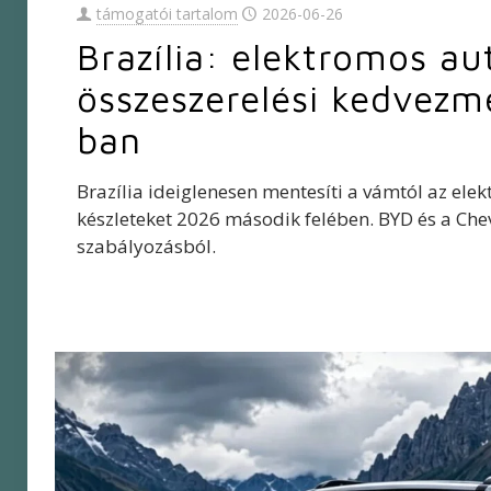
támogatói tartalom
2026-06-26
Brazília: elektromos au
összeszerelési kedvez
ban
Brazília ideiglenesen mentesíti a vámtól az ele
készleteket 2026 második felében. BYD és a Chev
szabályozásból.