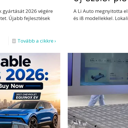
k gyártását 2026 végére
A Li Auto megnyitotta e
tet. Újabb fejlesztések
és i8 modellekkel. Loka
Tovább a cikkre ›