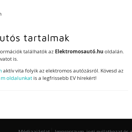
n
utós tartalmak
formációk találhatók az
Elektromosautó.hu
oldalán.
vatot is.
n
aktív vita folyik az elektromos autózásról. Kövesd az
am oldalunkat
is a legfrissebb EV hírekért!
Médiaajánlat
Impresszum, jogi nyilatkozat és