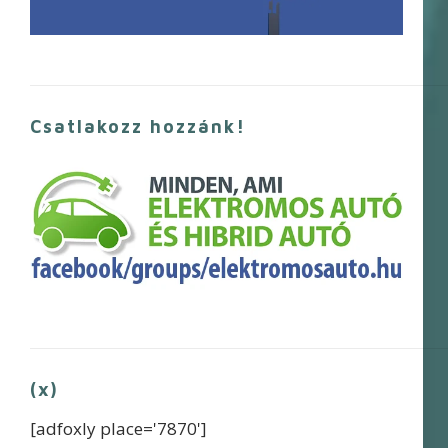
Csatlakozz hozzánk!
(x)
[adfoxly place='7870']