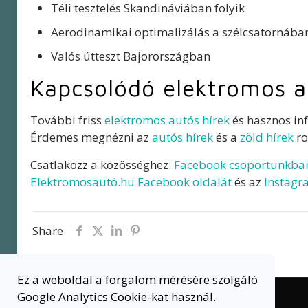
Téli tesztelés Skandináviában folyik
Aerodinamikai optimalizálás a szélcsatornába
Valós útteszt Bajorországban
Kapcsolódó elektromos a
További friss
elektromos autós hírek
és hasznos in
Érdemes megnézni az
autós hírek
és a
zöld hírek
ro
Csatlakozz a közösséghez:
Facebook csoportunkba
Elektromosautó.hu Facebook oldalát
és az
Instagr
Share
Ez a weboldal a forgalom mérésére szolgáló
Google Analytics Cookie-kat használ.
© 2020 ELEKTROMOSAUTO.HU