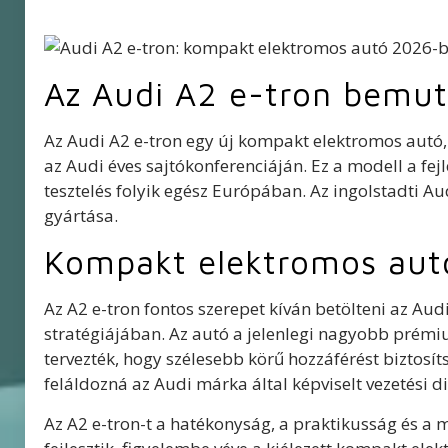
Az Audi A2 e-tron bemut
Az Audi A2 e-tron egy új kompakt elektromos autó, a
az Audi éves sajtókonferenciáján. Ez a modell a fej
tesztelés folyik egész Európában. Az ingolstadti 
gyártása.
Kompakt elektromos autó
Az A2 e-tron fontos szerepet kíván betölteni az Au
stratégiájában. Az autó a jelenlegi nagyobb prémiu
tervezték, hogy szélesebb körű hozzáférést biztos
feláldozná az Audi márka által képviselt vezetési d
Az A2 e-tron-t a hatékonyság, a praktikusság és a