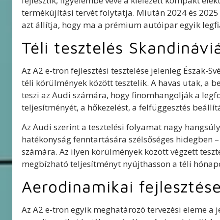
fejlesztik, figyelembe véve a kiélezett kompakt ele
termékújítási tervét folytatja. Miután 2024 és 2025
azt állítja, hogy ma a prémium autóipar egyik legf
Téli tesztelés Skandinávi
Az A2 e-tron fejlesztési tesztelése jelenleg Észak-
téli körülmények között tesztelik. A havas utak, a b
teszi az Audi számára, hogy finomhangolják a leg
teljesítményét, a hőkezelést, a felfüggesztés beállítá
Az Audi szerint a tesztelési folyamat nagy hangsúlyt
hatékonyság fenntartására szélsőséges hidegben – 
számára. Az ilyen körülmények között végzett tesz
megbízható teljesítményt nyújthasson a téli hónap
Aerodinamikai fejlesztés
Az A2 e-tron egyik meghatározó tervezési eleme a j