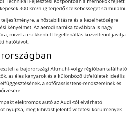
i Technikai Fejlesztési Központban a mérnökök fejlett
képesek 300 km/h-ig terjedő szélsebességet szimulálni.
teljesítményre, a hőstabilitásra és a kezelhetőségre
tési kényelmet. Az aerodinamika továbbra is nagy
a, mivel a csökkentett légellenállás közvetlenül javítja
ti hatótávot.
orországban
teszteli a bajorországi Altmühl-völgy régióban található
tők, az éles kanyarok és a különböző útfelületek ideális
elfüggesztésének, a sofőrassisztens-rendszereinek és
őrzésére.
kompakt elektromos autó az Audi-tól elvárható
t nyújtsa, még kihívást jelentő vezetési körülmények