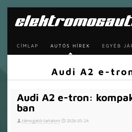
CÍMLAP
AUTÓS HÍREK
EGYÉB J
Audi A2 e-tro
Audi A2 e-tron: kompa
ban
támogatói tartalom
2026-05-24