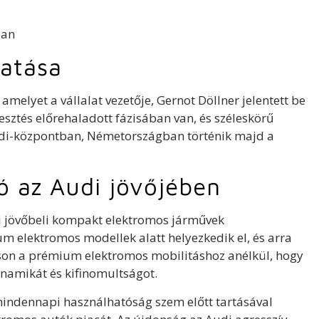
atása
melyet a vállalat vezetője, Gernot Döllner jelentett be
lesztés előrehaladott fázisában van, és széleskörű
Audi-központban, Németországban történik majd a
 az Audi jövőjében
di jövőbeli kompakt elektromos járművek
m elektromos modellek alatt helyezkedik el, és arra
ítson a prémium elektromos mobilitáshoz anélkül, hogy
inamikát és kifinomultságot.
 mindennapi használhatóság szem előtt tartásával