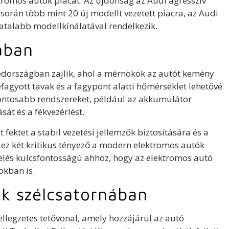
ktromos autók piacát. Az újdonság az Audi agresszív
 során több mint 20 új modellt vezetett piacra, az Audi
iatalabb modellkínálatával rendelkezik.
ában
Svédországban zajlik, ahol a mérnökök az autót kemény
efagyott tavak és a fagypont alatti hőmérséklet lehetővé
fontosabb rendszereket, például az akkumulátor
sát és a fékvezérlést.
 fektet a stabil vezetési jellemzők biztosítására és a
ez két kritikus tényező a modern elektromos autók
telés kulcsfontosságú ahhoz, hogy az elektromos autó
okban is.
ek szélcsatornában
ellegzetes tetővonal, amely hozzájárul az autó