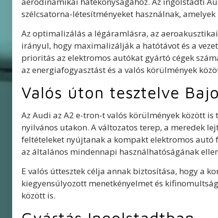
aerodinamikai hatékonyságához. Az ingolstadti Aud
szélcsatorna-létesítményeket használnak, amelyek 
Az optimalizálás a légáramlásra, az aeroakusztikai 
irányul, hogy maximalizálják a hatótávot és a veze
prioritás az elektromos autókat gyártó cégek számár
az energiafogyasztást és a valós körülmények közöt
Valós úton tesztelve Baj
Az Audi az A2 e-tron-t valós körülmények között is 
nyilvános utakon. A változatos terep, a meredek lej
feltételeket nyújtanak a kompakt elektromos autó f
az általános mindennapi használhatóságának ellen
E valós úttesztek célja annak biztosítása, hogy a 
kiegyensúlyozott menetkényelmet és kifinomultságo
között is.
Gyártás Ingolstadtban