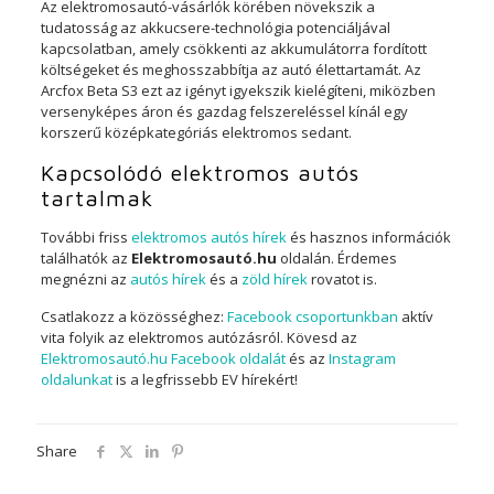
Az elektromosautó-vásárlók körében növekszik a
tudatosság az akkucsere-technológia potenciáljával
kapcsolatban, amely csökkenti az akkumulátorra fordított
költségeket és meghosszabbítja az autó élettartamát. Az
Arcfox Beta S3 ezt az igényt igyekszik kielégíteni, miközben
versenyképes áron és gazdag felszereléssel kínál egy
korszerű középkategóriás elektromos sedant.
Kapcsolódó elektromos autós
tartalmak
További friss
elektromos autós hírek
és hasznos információk
találhatók az
Elektromosautó.hu
oldalán. Érdemes
megnézni az
autós hírek
és a
zöld hírek
rovatot is.
Csatlakozz a közösséghez:
Facebook csoportunkban
aktív
vita folyik az elektromos autózásról. Kövesd az
Elektromosautó.hu Facebook oldalát
és az
Instagram
oldalunkat
is a legfrissebb EV hírekért!
Share