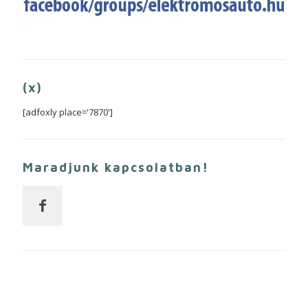
(x)
[adfoxly place='7870']
Maradjunk kapcsolatban!