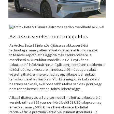
Az akkucserélés mint megoldás
Az Arcfox Beta S3 jelentős újítása az akkucserélési
technológia, amely alternatívát kínál az elektromos autók
töltésével kapcsolatos aggodalmak csökkentésére. A
cserélhető akkumulátor-modellek a CATL nyilvános
akkucserélő hálózatát használják, ami jelentősen csökkenti a
töltési időt. Az akkucsere mindössze 99 másodperc alatt
végrehajtható, ami gyakorlatilag egy átlagos benzinkúti
tankolás idejéhez hasonlítható. Ez a megoldás különösen
hasznos azoknak, akik hosszabb utakra szoktak járni, vagy
nem rendelkeznek otthoni töltési lehetőséggel.
A BaaS (Battery as a Service) modell mellett az akkucserélő
verzióknál havi 399 yuanos (körülbelül 58 USD) alapcsomag
érhető el, amely 5000 km-es havi kilométerkorláttal
rendelkezik. A prémium verzió 599 yuanért (körülbelül 87