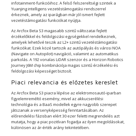
infotainment-funkcióihoz. A felső felszereltségi szintek a
Yuanjing intelligens vezetéstámogatási rendszerrel
érkeznek, amely az iparágban már jól ismert fejlett
vezetéstámogatási funkciókat nyújtja.
Az Arcfox Beta S3 magasabb szintű változatai fejlett
érzékelőkkel és feldolgozási egységekkel rendelkeznek,
amelyek lehetővé teszik az L2+ szintű vezetéstámogatási
funkciókat. Ezek közé tartozik az autópályás és városi NOA
(Navigate on Autopilot) navigáció, valamint az automatikus
parkolás. A 192 vonalas LiDAR szenzor és a Horizon Robotics
Journey J6M chip kombinációja magas szintű érzékelési és
feldolgozási képességet biztosít.
Piaci relevancia és előzetes kereslet
Az Arcfox Beta S3 piacra lépése az elektromosautó-iparban
figyelemreméltó esemény, mivel az akkucserélési
technológia és a BaaS modellek egyre nagyobb szerepet
játszanak a versenyképesség fenntartásában. Az
előrendelési fázisban elért 30 ezer feletti megrendelés azt
mutatja, hogy a piac pozitívan fogadja az ilyen megoldásokat,
különösen az ár-érték arány tekintetében.