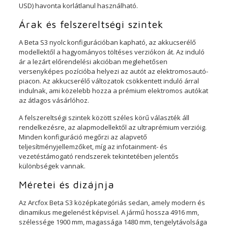
USD) havonta korlátlanul használható.
Árak és felszereltségi szintek
A Beta S3 nyolc konfigurációban kapható, az akkucserélő
modellektől a hagyományos töltéses verziókon át. Az induló
ár a lezárt előrendelési akcióban meglehetősen
versenyképes pozícióba helyezi az autót az elektromosautó-
piacon. Az akkucserélő változatok csökkentett induló árral
indulnak, ami közelebb hozza a prémium elektromos autókat
az átlagos vásárlóhoz.
A felszereltségi szintek között széles körű választék áll
rendelkezésre, az alapmodellektől az ultraprémium verzióig.
Minden konfiguráció megőrzi az alapvető
teljesítményjellemzőket, míg az infotainment- és
vezetéstámogató rendszerek tekintetében jelentős
különbségek vannak.
Méretei és dizájnja
Az Arcfox Beta S3 középkategóriás sedan, amely modern és
dinamikus megjelenést képvisel. A jármű hossza 4916 mm,
szélessége 1900 mm, magassága 1480 mm, tengelytávolsága