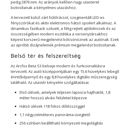
pedig 2876 mm. Az arányok kellően nagy utasteret
biztosítanak a kényelmes utazáshoz.
A tervezett külső zárt hűtőrácsot, szegmentált LED-es
fényszórókat és aktív elektromos hátsó spoilert alkalmaz. A
dinamikus fastback sziluett, a félig rejtett ajtókilincsek és az
összességében modern esztétika a versenytársakhoz
képest korszerű megjelenést kölcsönöznek az autónak. Ezek
az apróbb dizájnelemek prémium megjelenést biztosítanak.
Belső tér és felszereltség
Az Arcfox Beta S3 belseje modern és funkcionalitásra
tervezett. Az autó középpontjában egy 15,6 hüvelykes lebegő
érintőképernyő és egy 8,8 hüvelykes digitális műszeregység
található. Az utastér kényelmi szolgáltatásai:
Első ülések, amelyek teljesen laposra hajthatók, 1,8
méter hosszú alvási felületet képezve
Hátsó ülések 118 fokos dőlésszöggel
1,1 négyzetméteres panoráma üvegtető
256 színben beállítható környezeti megvilágítás