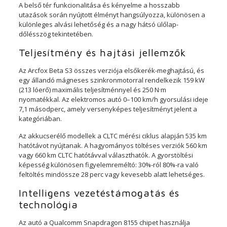
A belső tér funkcionalitása és kényelme a hosszabb
utazások során nyújtott élményt hangsúlyozza, különösen a
különleges alvási lehetőség és a nagy hátsó ülőlap-
dőlésszög tekintetében.
Teljesítmény és hajtási jellemzők
Az Arcfox Beta S3 összes verziója elsőkerék-meghajtású, és
egy állandó mágneses szinkronmotorral rendelkezik 159 kW
(213 lóerő) maximális teljesítménnyel és 250 N·m
nyomatékkal. Az elektromos autó 0–100 km/h gyorsulási ideje
7,1 másodperc, amely versenyképes teljesítményt jelent a
kategóriában.
Az akkucserélő modellek a CLTC mérési ciklus alapján 535 km
hatótávot nyújtanak. A hagyományos töltéses verziók 560 km
vagy 660 km CLTC hatótávval választhatók. A gyorstöltési
képesség különösen figyelemreméltó: 30%-ról 80%-ra való
feltöltés mindössze 28 perc vagy kevesebb alatt lehetséges.
Intelligens vezetéstámogatás és
technológia
Az autó a Qualcomm Snapdragon 8155 chipet használja