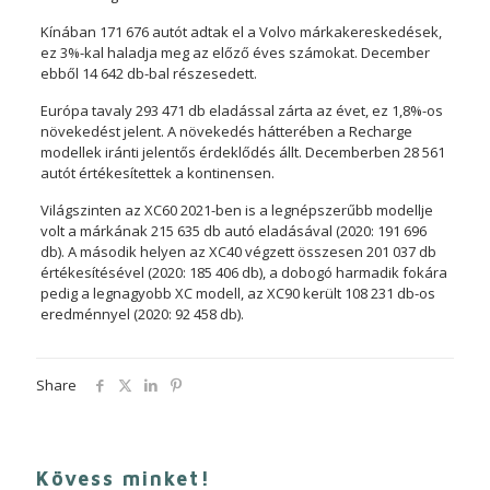
Kínában 171 676 autót adtak el a Volvo márkakereskedések,
ez 3%-kal haladja meg az előző éves számokat. December
ebből 14 642 db-bal részesedett.
Európa tavaly 293 471 db eladással zárta az évet, ez 1,8%-os
növekedést jelent. A növekedés hátterében a Recharge
modellek iránti jelentős érdeklődés állt. Decemberben 28 561
autót értékesítettek a kontinensen.
Világszinten az XC60 2021-ben is a legnépszerűbb modellje
volt a márkának 215 635 db autó eladásával (2020: 191 696
db). A második helyen az XC40 végzett összesen 201 037 db
értékesítésével (2020: 185 406 db), a dobogó harmadik fokára
pedig a legnagyobb XC modell, az XC90 került 108 231 db-os
eredménnyel (2020: 92 458 db).
Share
Kövess minket!