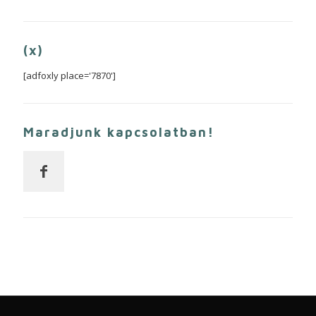
(x)
[adfoxly place='7870']
Maradjunk kapcsolatban!