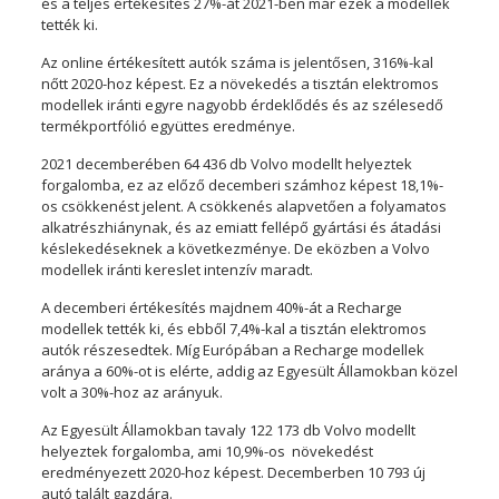
és a teljes értékesítés 27%-át 2021-ben már ezek a modellek
tették ki.
Az online értékesített autók száma is jelentősen, 316%-kal
nőtt 2020-hoz képest. Ez a növekedés a tisztán elektromos
modellek iránti egyre nagyobb érdeklődés és az szélesedő
termékportfólió együttes eredménye.
2021 decemberében 64 436 db Volvo modellt helyeztek
forgalomba, ez az előző decemberi számhoz képest 18,1%-
os csökkenést jelent. A csökkenés alapvetően a folyamatos
alkatrészhiánynak, és az emiatt fellépő gyártási és átadási
késlekedéseknek a következménye. De eközben a Volvo
modellek iránti kereslet intenzív maradt.
A decemberi értékesítés majdnem 40%-át a Recharge
modellek tették ki, és ebből 7,4%-kal a tisztán elektromos
autók részesedtek. Míg Európában a Recharge modellek
aránya a 60%-ot is elérte, addig az Egyesült Államokban közel
volt a 30%-hoz az arányuk.
Az Egyesült Államokban tavaly 122 173 db Volvo modellt
helyeztek forgalomba, ami 10,9%-os növekedést
eredményezett 2020-hoz képest. Decemberben 10 793 új
autó talált gazdára.