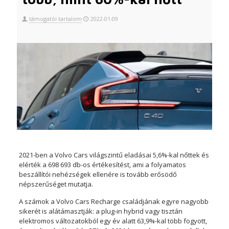
támogatói tartalom
2022-01-09
2021-ben a Volvo Cars világszintű eladásai 5,6%-kal nőttek és
elérték a 698 693 db-os értékesítést, ami a folyamatos
beszállítói nehézségek ellenére is tovább erősödő
népszerűséget mutatja.
A számok a Volvo Cars Recharge családjának egyre nagyobb
sikerét is alátámasztják: a plug-in hybrid vagy tisztán
elektromos változatokból egy év alatt 63,9%-kal több fogyott,