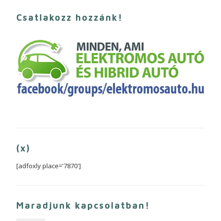
Csatlakozz hozzánk!
(x)
[adfoxly place='7870']
Maradjunk kapcsolatban!