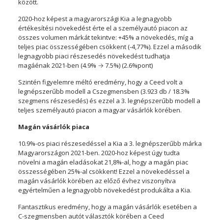
között.
2020-hoz képest a magyarországi Kia a legnagyobb
értékesítési növekedést érte el a személyautó piacon az
összes volumen márkát tekintve: +45% a növekedés, míg a
teljes piac összességében csökkent (-4,77%). Ezzel a második
legnagyobb piaci részesedés növekedést tudhatja
magáénak 2021-ben (4.9% → 7.5%) (2.6%pont)
Szintén figyelemre méltó eredmény, hogy a Ceed volt a
legnépszerűbb modell a Cszegmensben (3.923 db / 18.3%
szegmens részesedés) és ezzel a 3. legnépszerűbb modell a
teljes személyautó piacon a magyar vásárlók körében.
Magán vásárlók piaca
10.9%-os piaci részesedéssel a Kia a 3. legnépszerűbb márka
Magyarországon 2021-ben. 2020-hoz képest úgy tudta
növelni a magán eladásokat 21,8%-al, hogy a magán piac
összességében 25%-al csökkent! Ezzel a növekedéssel a
magán vásárlók körében az előző évhez viszonyítva
egyértelműen a legnagyobb növekedést produkálta a Kia.
Fantasztikus eredmény, hogy a magán vásárlók esetében a
C-szegmensben autót választók körében a Ceed