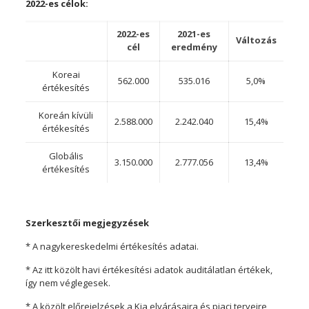
2022-es célok:
2022-es
2021-es
Változás
cél
eredmény
Koreai
562.000
535.016
5,0%
értékesítés
Koreán kívüli
2.588.000
2.242.040
15,4%
értékesítés
Globális
3.150.000
2.777.056
13,4%
értékesítés
Szerkesztői megjegyzések
* A nagykereskedelmi értékesítés adatai.
* Az itt közölt havi értékesítési adatok auditálatlan értékek,
így nem véglegesek.
* A közölt előrejelzések a Kia elvárásaira és piaci terveire