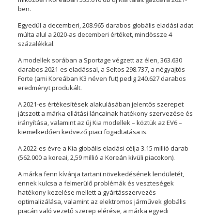
ben.
Egyedül a decemberi, 208.965 darabos globális eladási adat
múlta alul a 2020-as decemberi értéket, mindössze 4
százalékkal.
A modellek sorában a Sportage végzett az élen, 363.630
darabos 2021-es eladással, a Seltos 298.737, a négyajtós
Forte (ami Koreában K3 néven fut) pedig 240.627 darabos
eredményt produkált.
A 2021-es értékesítések alakulásában jelentős szerepet
játszott a márka ellátási láncainak hatékony szervezése és
irányítása, valamint az új Kia modellek – köztük az EV6 –
kiemelkedően kedvező piaci fogadtatása is.
A 2022-es évre a Kia globális eladási célja 3.15 millió darab
(562.000 a koreai, 2,59 millió a Koreán kívüli piacokon).
A márka fenn kívánja tartani növekedésének lendületét,
ennek kulcsa a felmerülő problémák és veszteségek
hatékony kezelése mellett a gyártásszervezés
optimalizálása, valamint az elektromos járművek globális
piacán való vezető szerep elérése, a márka egyedi