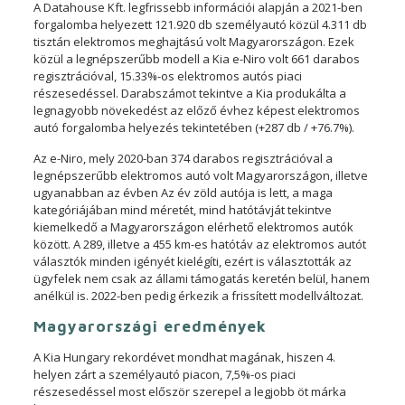
A Datahouse Kft. legfrissebb információi alapján a 2021-ben
forgalomba helyezett 121.920 db személyautó közül 4.311 db
tisztán elektromos meghajtású volt Magyarországon. Ezek
közül a legnépszerűbb modell a Kia e-Niro volt 661 darabos
regisztrációval, 15.33%-os elektromos autós piaci
részesedéssel. Darabszámot tekintve a Kia produkálta a
legnagyobb növekedést az előző évhez képest elektromos
autó forgalomba helyezés tekintetében (+287 db / +76.7%).
Az e-Niro, mely 2020-ban 374 darabos regisztrációval a
legnépszerűbb elektromos autó volt Magyarországon, illetve
ugyanabban az évben Az év zöld autója is lett, a maga
kategóriájában mind méretét, mind hatótávját tekintve
kiemelkedő a Magyarországon elérhető elektromos autók
között. A 289, illetve a 455 km-es hatótáv az elektromos autót
választók minden igényét kielégíti, ezért is választották az
ügyfelek nem csak az állami támogatás keretén belül, hanem
anélkül is. 2022-ben pedig érkezik a frissített modellváltozat.
Magyarországi eredmények
A Kia Hungary rekordévet mondhat magának, hiszen 4.
helyen zárt a személyautó piacon, 7,5%-os piaci
részesedéssel most először szerepel a legjobb öt márka