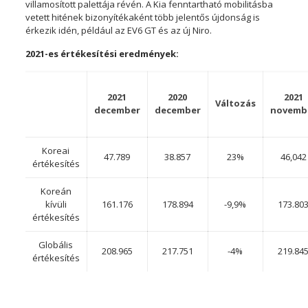
villamosított palettája révén. A Kia fenntartható mobilitásba
vetett hitének bizonyítékaként több jelentős újdonság is
érkezik idén, például az EV6 GT és az új Niro.
2021-es értékesítési eredmények:
2021
2020
2021
Változás
december
december
novemb
Koreai
47.789
38.857
23%
46,042
értékesítés
Koreán
kívüli
161.176
178.894
-9,9%
173.80
értékesítés
Globális
208.965
217.751
-4%
219.84
értékesítés