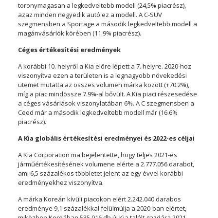
toronymagasan a legkedveltebb modell (24,5% piacrész),
azaz minden negyedik autó ez a modell. A C-SUV
szegmensben a Sportage a második legkedveltebb modell a
magánvásárlók körében (11.9% piacrész).
Céges értékesítési eredmények
A korábbi 10. helyről a Kia előre lépett a 7. helyre. 2020-hoz
viszonyítva ezen a területen is a legnagyobb növekedési
ütemet mutatta az összes volumen márka között (+70.2%),
míg a piac mindössze 7.9%-al bővült. A Kia piaci részesedése
a céges vásárlások viszonylatában 6%. A C szegmensben a
Ceed már a második legkedveltebb modell már (16.6%
piacrész).
A Kia globális értékesítési eredményei és 2022-es céljai
A Kia Corporation ma bejelentette, hogy teljes 2021-es
járműértékesítésének volumene elérte a 2.777.056 darabot,
ami 6,5 százalékos többletet jelent az egy évvel korábbi
eredményekhez viszonyítva.
A márka Koreán kívüli piacokon elért 2.242.040 darabos
eredménye 9,1 százalékkal felülmúlja a 2020-ban elértet,
miközben Koreában 535.016 db új Kia talált gazdára 2021-