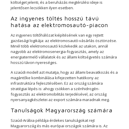
költséget jelenti, és a beruházás megtérülési ideje is
jelentősen lecsökken ilyen esetben.
Az ingyenes töltés hosszú távú
hatása az elektromosautó-piacon
Az ingyenes töltőhálózat kiépítésének van egy rejtett
gazdasági logikája: az elektromosautó-vásárlás ösztönzése.
Minél több elektromosautó közlekedik az utakon, annál
nagyobb az elektromosenergia-fogyasztás, amely az
energiatermelő vállalatok és az állami költségvetés számára
hosszú távon nyereséges.
A szaúdi modell azt mutatja, hogy az állami beavatkozás és a
magántőke kombinálása kifejezetten hatékony az
infrastruktúra fejlesztésében. Ez az ország számára
stratégiai lépés is: ahogy csökken a szénhidrogén-
fogyasztás az elektromobilitás terjedésével, az ország
nyersanyagkészletei az export számára maradnak meg.
Tanulságok Magyarország számára
Szaúd-Arábia példája érdekes tanulságokat rejt
Magyarország és más európai országok számára is. Az