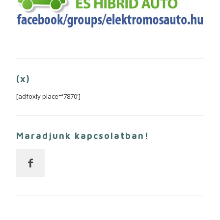
(x)
[adfoxly place='7870']
Maradjunk kapcsolatban!