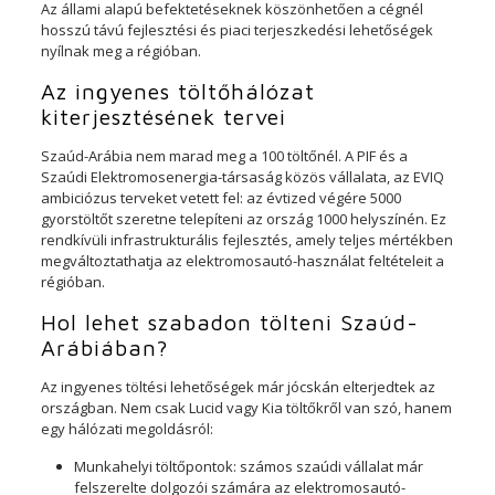
Az állami alapú befektetéseknek köszönhetően a cégnél
hosszú távú fejlesztési és piaci terjeszkedési lehetőségek
nyílnak meg a régióban.
Az ingyenes töltőhálózat
kiterjesztésének tervei
Szaúd-Arábia nem marad meg a 100 töltőnél. A PIF és a
Szaúdi Elektromosenergia-társaság közös vállalata, az EVIQ
ambiciózus terveket vetett fel: az évtized végére 5000
gyorstöltőt szeretne telepíteni az ország 1000 helyszínén. Ez
rendkívüli infrastrukturális fejlesztés, amely teljes mértékben
megváltoztathatja az elektromosautó-használat feltételeit a
régióban.
Hol lehet szabadon tölteni Szaúd-
Arábiában?
Az ingyenes töltési lehetőségek már jócskán elterjedtek az
országban. Nem csak Lucid vagy Kia töltőkről van szó, hanem
egy hálózati megoldásról:
Munkahelyi töltőpontok: számos szaúdi vállalat már
felszerelte dolgozói számára az elektromosautó-