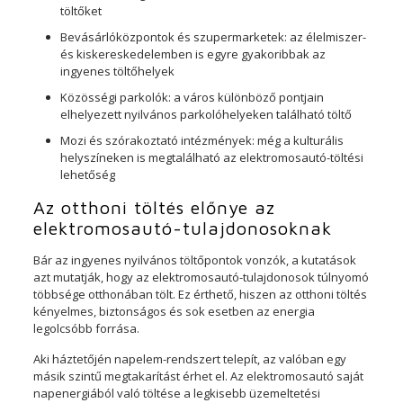
töltőket
Bevásárlóközpontok és szupermarketek: az élelmiszer-
és kiskereskedelemben is egyre gyakoribbak az
ingyenes töltőhelyek
Közösségi parkolók: a város különböző pontjain
elhelyezett nyilvános parkolóhelyeken található töltő
Mozi és szórakoztató intézmények: még a kulturális
helyszíneken is megtalálható az elektromosautó-töltési
lehetőség
Az otthoni töltés előnye az
elektromosautó-tulajdonosoknak
Bár az ingyenes nyilvános töltőpontok vonzók, a kutatások
azt mutatják, hogy az elektromosautó-tulajdonosok túlnyomó
többsége otthonában tölt. Ez érthető, hiszen az otthoni töltés
kényelmes, biztonságos és sok esetben az energia
legolcsóbb forrása.
Aki háztetőjén napelem-rendszert telepít, az valóban egy
másik szintű megtakarítást érhet el. Az elektromosautó saját
napenergiából való töltése a legkisebb üzemeltetési