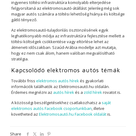
ingyenes töltési infrastruktúra komolyabb elterjedése
felgyorsítaná az elektromosautó-átállást. Jelenleg még sok
magyar autós számára a töltési lehetőség hiánya és költsége
gátló tényező.
Az elektromosautó-tulajdonlás ösztönzésének egyik
leghatékonyabb módja az infrastruktúra fejlesztése mellett a
töltési költségek csökkentése vagy eltörlése lehet az
átmeneti időszakban. Szaúd-Arábia modellje azt mutatja,
hogy ez nem csak álom, hanem valóban megvalósítható
stratégia.
Kapcsolódó elektromos autós témák
További friss
elektromos autós hírek
és gyakorlati
információk találhatók az Elektromosautó.hu oldalán.
Érdemes megnézni az
autós hírek
és a
zöld hírek
rovatot is.
A közösségi beszélgetésekhez csatlakozhatsz a
saját
elektromos autós Facebook csoportunkban
, illetve
követheted az
Elektromosautó.hu Facebook oldalát
is.
Share