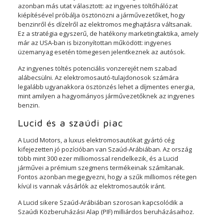
azonban más utat választott: az ingyenes töltőhálózat
kiépítésével próbálja ösztönözni a járművezetőket, hogy
benzinről és dízelről az elektromos meghajtásra váltsanak.
Ez a stratégia egyszerű, de hatékony marketingtaktika, amely
már az USA-ban is bizonyítottan működött: ingyenes
üzemanyag esetén tömegesen jelentkeznek az autósok.
Az ingyenes töltés potenciális vonzerejét nem szabad
alábecsülni. Az elektromosautó-tulajdonosok számára
legalább ugyanakkora ösztönzés lehet a díjmentes energia,
mint amilyen a hagyományos járművezetőknek az ingyenes
benzin.
Lucid és a szaúdi piac
A Lucid Motors, a luxus elektromosautókat gyártó cég
kifejezetten jó pozícióban van Szaúd-Arábiában. Az ország
több mint 300 ezer milliomossal rendelkezik, és a Lucid
járművei a prémium szegmens termékeinak számítanak.
Fontos azonban megjegyezni, hogy a szűk milliomos rétegen
kívül is vannak vásárlók az elektromosautók iránt.
A Lucid sikere Szaúd-Arábiában szorosan kapcsolódik a
Szaúdi Közberuházási Alap (PIF) milliárdos beruházásaihoz.