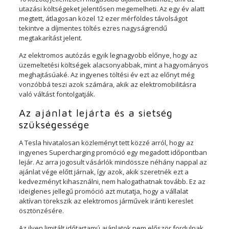
utazási költségeket jelentősen megemelheti. Az egy év alatt
megtett, átlagosan közel 12 ezer mérföldes távolságot
tekintve a díjmentes töltés ezres nagyságrendű
megtakarítást jelent.
Az elektromos autózás egyik legnagyobb előnye, hogy az
üzemeltetési költségek alacsonyabbak, mint a hagyományos
meghajtásúaké. Az ingyenes töltési év ezt az előnyt még
vonzóbbá teszi azok számára, akik az elektromobilitásra
való váltást fontolgatják.
Az ajánlat lejárta és a sietség
szükségessége
A Tesla hivatalosan közleményt tett közzé arról, hogy az
ingyenes Supercharging promóció egy megadott időpontban
lejár. Az arra jogosult vásárlók mindössze néhány nappal az
ajánlat vége előtt járnak, így azok, akik szeretnék ezt a
kedvezményt kihasználni, nem halogathatnak tovább. Ez az
ideiglenes jellegű promóció azt mutatja, hogy a vállalat
aktívan törekszik az elektromos járművek iránti kereslet
ösztönzésére.
Az ilyen limitált időtartamú ajánlatok nem először fordulnak