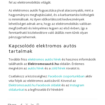
fel az elektromobilitás világát.
Az elektromos autók fogyasztása jóval alacsonyabb, mint a
hagyományos meghajtásúaké, és a karbantartási költségek
is minimálisak. Az ilyen időkorlátozott kedvezmények
lehetőséget adnak arra, hogy az elektromobilitás valóban
megfizetható és kényelmes legyen az első évben, így a
fenntartható közlekedésre való átállás nem tűnik olyan
pénzügyi tehernek.
Kapcsolódó elektromos autós
tartalmak
További friss
elektromos autós hírek
és hasznos információk
találhatók az
Elektromosautó.hu
oldalán. Érdemes
megnézni az
autós hírek
és a
zöld hírek
rovatot is.
Csatlakozz a közösséghez:
Facebook csoportunkban
aktív
vita folyik az elektromos autózásról. Kövesd az
Elektromosautó.hu Facebook oldalát
és az
Instagram
oldalunkat
is a legfrissebb EV hírekért!
Share