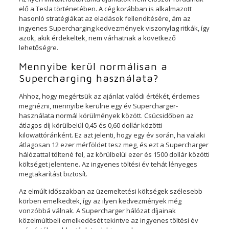
elő a Tesla történetében. A cég korábban is alkalmazott
hasonló stratégiákat az eladások fellendítésére, ám az
ingyenes Supercharging kedvezmények viszonylag ritkák, így
azok, akik érdekeltek, nem várhatnak a következő
lehetőségre.
Mennyibe kerül normálisan a
Supercharging használata?
Ahhoz, hogy megértsük az ajánlat valódi értékét, érdemes
megnézni, mennyibe kerülne egy év Supercharger-
használata normál körülmények között. Csúcsidőben az
átlagos díj körülbelül 0,45 és 0,60 dollár közötti
kilowattóránként. Ez azt jelenti, hogy egy év során, ha valaki
átlagosan 12 ezer mérföldet tesz meg, és ezt a Supercharger
hálózattal töltené fel, az körülbelül ezer és 1500 dollár közötti
költséget jelentene. Az ingyenes töltési év tehát lényeges
megtakarítást biztosít.
Az elmúlt időszakban az üzemeltetési költségek szélesebb
körben emelkedtek, így az ilyen kedvezmények még
vonzóbbá válnak. A Supercharger hálózat díjainak
közelmúltbeli emelkedését tekintve az ingyenes töltési év