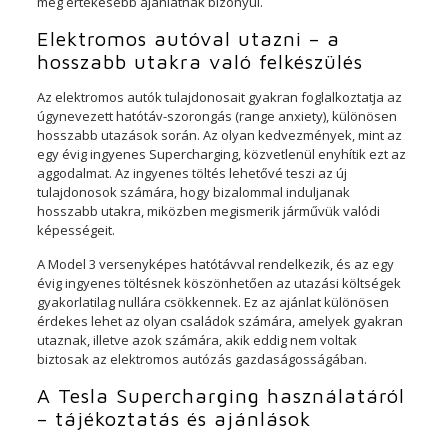
még értékesebb ajánlatnak bizonyul.
Elektromos autóval utazni – a
hosszabb utakra való felkészülés
Az elektromos autók tulajdonosait gyakran foglalkoztatja az
úgynevezett hatótáv-szorongás (range anxiety), különösen
hosszabb utazások során. Az olyan kedvezmények, mint az
egy évig ingyenes Supercharging, közvetlenül enyhítik ezt az
aggodalmat. Az ingyenes töltés lehetővé teszi az új
tulajdonosok számára, hogy bizalommal induljanak
hosszabb utakra, miközben megismerik járművük valódi
képességeit.
A Model 3 versenyképes hatótávval rendelkezik, és az egy
évig ingyenes töltésnek köszönhetően az utazási költségek
gyakorlatilag nullára csökkennek. Ez az ajánlat különösen
érdekes lehet az olyan családok számára, amelyek gyakran
utaznak, illetve azok számára, akik eddig nem voltak
biztosak az elektromos autózás gazdaságosságában.
A Tesla Supercharging használatáról
– tájékoztatás és ajánlások