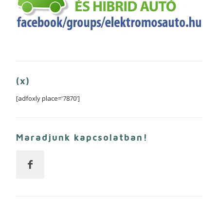
(x)
[adfoxly place='7870']
Maradjunk kapcsolatban!