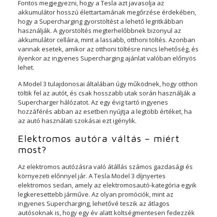
Fontos megjegyezni, hogy a Tesla azt javasolja az
akkumulátor hosszú élettartamának megőrzése érdekében,
hogy a Supercharging gyorstöltést a lehető legritkábban
használják. A gyorstöltés megterhelőbbnek bizonyul az
akkumulátor celláira, mint a lassabb, otthoni töltés. Azonban
vannak esetek, amikor az otthoni töltésre nincs lehetőség, és
ilyenkor az ingyenes Supercharging ajánlat valóban előnyös
lehet.
A Model 3 tulajdonosai általában úgy működnek, hogy otthon
töltik fel az autót, és csak hosszabb utak során használják a
Supercharger hálózatot. Az egy évig tartó ingyenes
hozzáférés abban az esetben nyújtja a legtöbb értéket, ha
az autó használati szokásai ezt igénylik.
Elektromos autóra váltás – miért
most?
Az elektromos autózásra való átállás számos gazdasági és
környezeti előnnyel jár. A Tesla Model 3 díjnyertes
elektromos sedan, amely az elektromosautó-kategória egyik
legkeresettebb járműve. Az olyan promóciók, mint az
ingyenes Supercharging, lehetővé teszik az átlagos
autósoknak is, hogy egy év alatt költségmentesen fedezzék