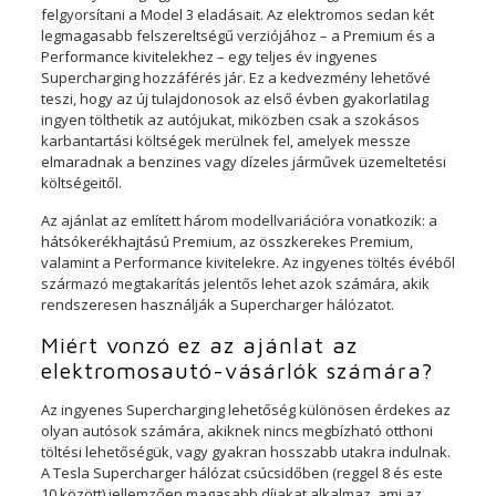
felgyorsítani a Model 3 eladásait. Az elektromos sedan két
legmagasabb felszereltségű verziójához – a Premium és a
Performance kivitelekhez – egy teljes év ingyenes
Supercharging hozzáférés jár. Ez a kedvezmény lehetővé
teszi, hogy az új tulajdonosok az első évben gyakorlatilag
ingyen tölthetik az autójukat, miközben csak a szokásos
karbantartási költségek merülnek fel, amelyek messze
elmaradnak a benzines vagy dízeles járművek üzemeltetési
költségeitől.
Az ajánlat az említett három modellvariációra vonatkozik: a
hátsókerékhajtású Premium, az összkerekes Premium,
valamint a Performance kivitelekre. Az ingyenes töltés évéből
származó megtakarítás jelentős lehet azok számára, akik
rendszeresen használják a Supercharger hálózatot.
Miért vonzó ez az ajánlat az
elektromosautó-vásárlók számára?
Az ingyenes Supercharging lehetőség különösen érdekes az
olyan autósok számára, akiknek nincs megbízható otthoni
töltési lehetőségük, vagy gyakran hosszabb utakra indulnak.
A Tesla Supercharger hálózat csúcsidőben (reggel 8 és este
10 között) jellemzően magasabb díjakat alkalmaz, ami az