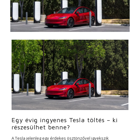
Egy évig ingyenes Tesla töltés – ki
részesülhet benne?
A Tesla jelenleg egy érdekes ösztönzővel igyekszik