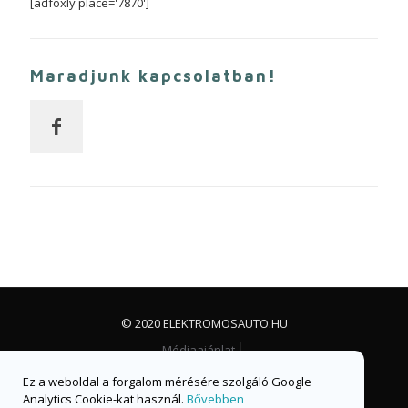
[adfoxly place='7870']
Maradjunk kapcsolatban!
© 2020 ELEKTROMOSAUTO.HU
Médiaajánlat
Impresszum, jogi nyilatkozat és adatvédelem
Ez a weboldal a forgalom mérésére szolgáló Google
Facebook csoport
Facebook oldal
Analytics Cookie-kat használ.
Bővebben