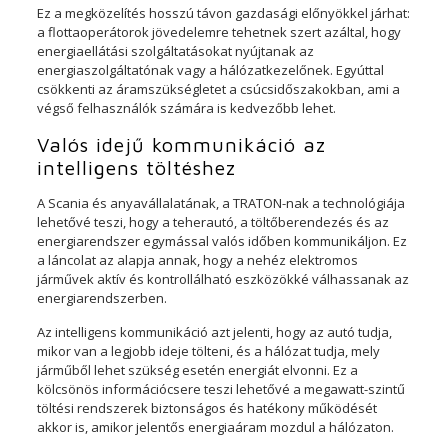
Ez a megközelítés hosszú távon gazdasági előnyökkel járhat:
a flottaoperátorok jövedelemre tehetnek szert azáltal, hogy
energiaellátási szolgáltatásokat nyújtanak az
energiaszolgáltatónak vagy a hálózatkezelőnek. Egyúttal
csökkenti az áramszükségletet a csúcsidőszakokban, ami a
végső felhasználók számára is kedvezőbb lehet.
Valós idejű kommunikáció az
intelligens töltéshez
A Scania és anyavállalatának, a TRATON-nak a technológiája
lehetővé teszi, hogy a teherautó, a töltőberendezés és az
energiarendszer egymással valós időben kommunikáljon. Ez
a láncolat az alapja annak, hogy a nehéz elektromos
járművek aktív és kontrollálható eszközökké válhassanak az
energiarendszerben.
Az intelligens kommunikáció azt jelenti, hogy az autó tudja,
mikor van a legjobb ideje tölteni, és a hálózat tudja, mely
járműből lehet szükség esetén energiát elvonni. Ez a
kölcsönös információcsere teszi lehetővé a megawatt-szintű
töltési rendszerek biztonságos és hatékony működését
akkor is, amikor jelentős energiaáram mozdul a hálózaton.