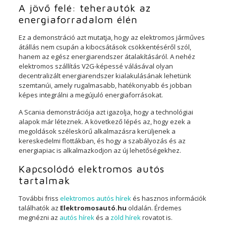
A jövő felé: teherautók az
energiaforradalom élén
Ez a demonstráció azt mutatja, hogy az elektromos járműves
átállás nem csupán a kibocsátások csökkentéséről szól,
hanem az egész energiarendszer átalakításáról. A nehéz
elektromos szállítás V2G-képessé válásával olyan
decentralizált energiarendszer kialakulásának lehetünk
szemtanúi, amely rugalmasabb, hatékonyabb és jobban
képes integrálni a megújuló energiaforrásokat.
A Scania demonstrációja azt igazolja, hogy a technológiai
alapok már léteznek. A következő lépés az, hogy ezek a
megoldások széleskörű alkalmazásra kerüljenek a
kereskedelmi flottákban, és hogy a szabályozás és az
energiapiac is alkalmazkodjon az új lehetőségekhez.
Kapcsolódó elektromos autós
tartalmak
További friss
elektromos autós hírek
és hasznos információk
találhatók az
Elektromosautó.hu
oldalán. Érdemes
megnézni az
autós hírek
és a
zöld hírek
rovatot is.