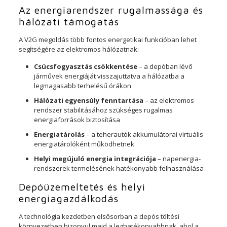
Az energiarendszer rugalmassága és
hálózati támogatás
A V2G megoldás több fontos energetikai funkcióban lehet
segítségére az elektromos hálózatnak:
Csúcsfogyasztás csökkentése
– a depóban lévő
járművek energiáját visszajuttatva a hálózatba a
legmagasabb terhelésű órákon
Hálózati egyensúly fenntartása
– az elektromos
rendszer stabilitásához szükséges rugalmas
energiaforrások biztosítása
Energiatárolás
– a teherautók akkumulátorai virtuális
energiatárolóként működhetnek
Helyi megújuló energia integrációja
– napenergia-
rendszerek termelésének hatékonyabb felhasználása
Depóüzemeltetés és helyi
energiagazdálkodás
A technológia kezdetben elsősorban a depós töltési
környezetben bizonyul majd a leghatékonyabbnak, ahol a