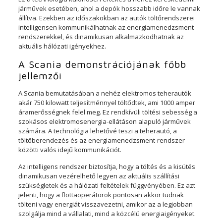
járművek esetében, ahol a depók hosszabb időre le vannak
állítva. Ezekben az időszakokban az autók töltőrendszerei
intelligensen kommunikálhatnak az energiamenedzsment-
rendszerekkel, és dinamikusan alkalmazkodhatnak az
aktuális hálózati igényekhez.
A Scania demonstrációjának főbb
jellemzői
A Scania bemutatásában a nehéz elektromos teherautók
akár 750 kilowatt teljesítménnyel töltődtek, ami 1000 amper
áramerősségnek felel meg. Ez rendkívüli töltési sebesség a
szokásos elektromosenergia-ellátáson alapuló járművek
számára. A technológia lehetővé teszi a teherautó, a
töltőberendezés és az energiamenedzsment-rendszer
közötti valós idejű kommunikációt.
Az intelligens rendszer biztosítja, hogy a töltés és a kisütés
dinamikusan vezérelhető legyen az aktuális szállítási
szükségletek és a hálózati feltételek függvényében. Ez azt
jelenti, hogy a flottaoperátorok pontosan akkor tudnak
tölteni vagy energiát visszavezetni, amikor az a legjobban
szolgálja mind a vállalati, mind a közcélú energiaigényeket.