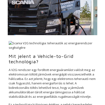
Mit jelent a Vehicle-to-Grid
technológia?
A V2G rendszer egy fordított energiaáramlást valósít meg: az
elektromosan töltött járművek energiáját visszavezethetik a
hálózatba. Ez azt jelenti, hogy egy elektromos teherautó nem
csak fogyasztó, hanem energiaforrás is lehet. A
bidirekcionális töltés lehetővé teszi, hogy a járművek
akkumulátorában tárolt energia támogassa a hálózat
stabilizálását és az energiaellátás rugalmasságát növelje.
Ez a technológia különösen értékes a nehéz kereskedelmi