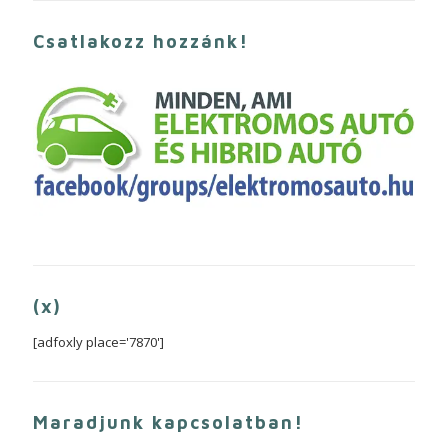
Csatlakozz hozzánk!
(x)
[adfoxly place='7870']
Maradjunk kapcsolatban!