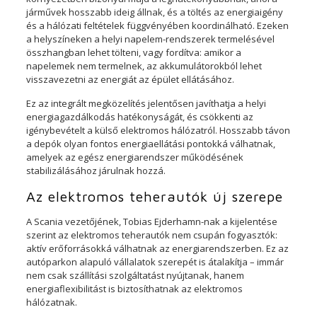
járművek hosszabb ideig állnak, és a töltés az energiaigény
és a hálózati feltételek függvényében koordinálható. Ezeken
a helyszíneken a helyi napelem-rendszerek termelésével
összhangban lehet tölteni, vagy fordítva: amikor a
napelemek nem termelnek, az akkumulátorokból lehet
visszavezetni az energiát az épület ellátásához.
Ez az integrált megközelítés jelentősen javíthatja a helyi
energiagazdálkodás hatékonyságát, és csökkenti az
igénybevételt a külső elektromos hálózatról. Hosszabb távon
a depók olyan fontos energiaellátási pontokká válhatnak,
amelyek az egész energiarendszer működésének
stabilizálásához járulnak hozzá.
Az elektromos teherautók új szerepe
A Scania vezetőjének, Tobias Ejderhamn-nak a kijelentése
szerint az elektromos teherautók nem csupán fogyasztók:
aktív erőforrásokká válhatnak az energiarendszerben. Ez az
autóparkon alapuló vállalatok szerepét is átalakítja – immár
nem csak szállítási szolgáltatást nyújtanak, hanem
energiaflexibilitást is biztosíthatnak az elektromos
hálózatnak.