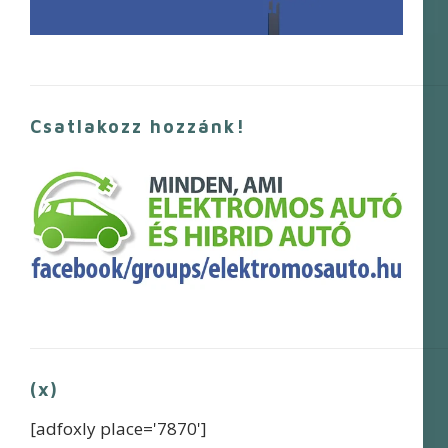
Csatlakozz hozzánk!
(x)
[adfoxly place='7870']