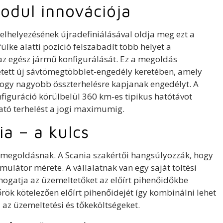
odul innovációja
elhelyezésének újradefiniálásával oldja meg ezt a
ülke alatti pozíció felszabadít több helyet a
az egész jármű konfigurálását. Ez a megoldás
tett új sávtömegtöbblet-engedély keretében, amely
hogy nagyobb összterhelésre kapjanak engedélyt. A
figuráció körülbelül 360 km-es tipikus hatótávot
tható terhelést a jogi maximumig.
ia – a kulcs
a megoldásnak. A Scania szakértői hangsúlyozzák, hogy
mulátor mérete. A vállalatnak van egy saját töltési
ogatja az üzemeltetőket az előírt pihenőidőkbe
rök kötelezően előírt pihenőidejét így kombinálni lehet
 az üzemeltetési és tőkeköltségeket.