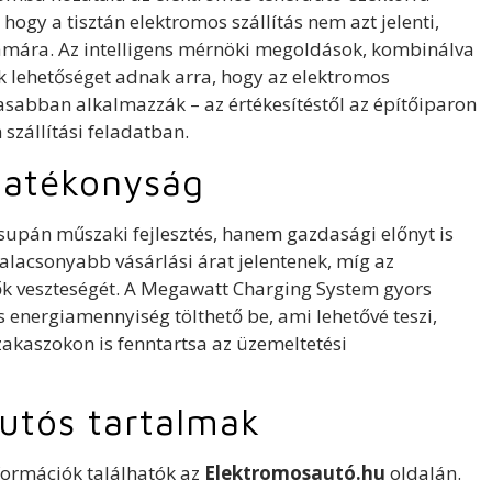
ogy a tisztán elektromos szállítás nem azt jelenti,
zámára. Az intelligens mérnöki megoldások, kombinálva
ek lehetőséget adnak arra, hogy az elektromos
sabban alkalmazzák – az értékesítéstől az építőiparon
 szállítási feladatban.
ghatékonyság
pán műszaki fejlesztés, hanem gazdasági előnyt is
alacsonyabb vásárlási árat jelentenek, míg az
 idők veszteségét. A Megawatt Charging System gyors
s energiamennyiség tölthető be, ami lehetővé teszi,
zakaszokon is fenntartsa az üzemeltetési
utós tartalmak
formációk találhatók az
Elektromosautó.hu
oldalán.