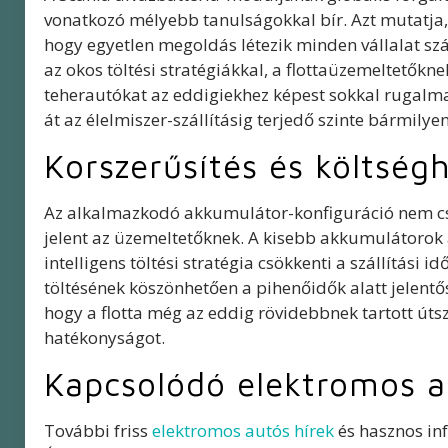
vonatkozó mélyebb tanulságokkal bír. Azt mutatja, h
hogy egyetlen megoldás létezik minden vállalat s
az okos töltési stratégiákkal, a flottaüzemeltetőkn
teherautókat az eddigiekhez képest sokkal rugalma
át az élelmiszer-szállításig terjedő szinte bármilyen
Korszerűsítés és költsé
Az alkalmazkodó akkumulátor-konfiguráció nem csu
jelent az üzemeltetőknek. A kisebb akkumulátorok 
intelligens töltési stratégia csökkenti a szállítási
töltésének köszönhetően a pihenőidők alatt jelentő
hogy a flotta még az eddig rövidebbnek tartott úts
hatékonyságot.
Kapcsolódó elektromos a
További friss
elektromos autós hírek
és hasznos in