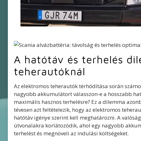
A hatótáv és terhelés d
teherautóknál
Az elektromos teherautók térhódítása során számos
nagyobb akkumulátort válasszon-e a hosszabb hat
maximális hasznos terhelésre? Ez a dilemma azonb
tévesen azt feltételezik, hogy az elektromos tehe
hatótáv igénye szerint kell meghatározni. A valósá
útvonalakra korlátozódik, ahol egy nagyobb akkumu
terhelést és megnöveli az indulási költségeket.