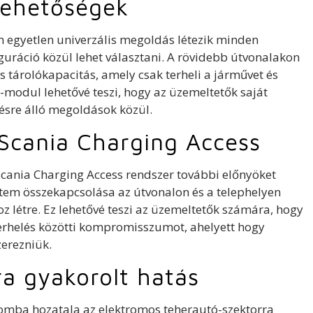
lehetőségek
 egyetlen univerzális megoldás létezik minden
uráció közül lehet választani. A rövidebb útvonalakon
tárolókapacitás, amely csak terheli a járművet és
a-modul lehetővé teszi, hogy az üzemeltetők saját
zésre álló megoldások közül.
s Scania Charging Access
 a Scania Charging Access rendszer további előnyöket
tem összekapcsolása az útvonalon és a telephelyen
oz létre. Ez lehetővé teszi az üzemeltetők számára, hogy
 terhelés közötti kompromisszumot, ahelyett hogy
erezniük.
rra gyakorolt hatás
lomba hozatala az elektromos teherautó-szektorra