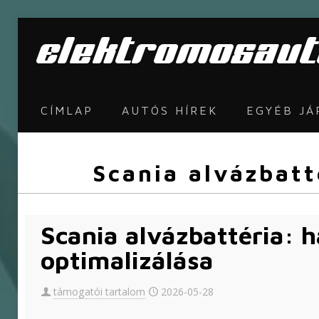
CÍMLAP
AUTÓS HÍREK
EGYÉB J
Scania alvázbatt
Scania alvázbattéria: h
optimalizálása
támogatói tartalom
2026-05-28