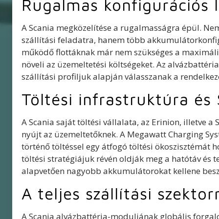
Rugalmas konfigurációs 
A Scania megközelítése a rugalmasságra épül. Nem
szállítási feladatra, hanem több akkumulátorkonfig
működő flottáknak már nem szükséges a maximális 
növeli az üzemeltetési költségeket. Az alvázbattéri
szállítási profiljuk alapján válasszanak a rendelke
Töltési infrastruktúra é
A Scania saját töltési vállalata, az Erinion, illetve
nyújt az üzemeltetőknek. A Megawatt Charging Sys
történő töltéssel egy átfogó töltési ökoszisztémát h
töltési stratégiájuk révén oldják meg a hatótáv és
alapvetően nagyobb akkumulátorokat kellene besz
A teljes szállítási szekto
A Scania alvázbattéria-moduljának globális forga