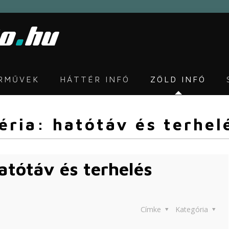
ÁRMŰVEK
HÁTTÉR INFÓ
ZÖLD INFÓ
éria: hatótáv és terhel
atótáv és terhelés
Címke
Kategória