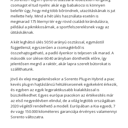
csomagot el tud nyelni: akár egy babakocsi is könnyen
belefér úgy, hogy még több bőröndnek, utazótáskának is jut
mellette hely. Mind a hét ülés használata esetén is
megmarad 175 liternyi tér egy rövid családi kirándulásra,
például a piknikkosárnak, a sportfelszerelésnek vagy az
útitáskáknak.
A két leghátsó ülés 50:50 arányú osztással, egymástól
függetlenül, egyszerűen a csomagtérből is
összehajtogatható, a padló ilyenkor is teljesen sík marad. A
második sor ülései 60:40 arányban dönthetők előre, így
jelentősen megnő a raktér, akár lapra szerelt bútorokat is
szállíthatunk.
Jövő év eleji megjelenésekor a Sorento Plug-in Hybrid a piac
kevés plug-in hajtásláncú hétüléseseinek egyikeként érkezik,
és egyben az egyik legpraktikusabb kialakítással is
büszkélkedhet. Egyes európai piacokon az értékesítés már
az első negyedévben elindul, de a világ legtöbb országában
2020 végétől rendelhető a modell. Európában a Kia egyedi, 7
év vagy 150.000 kilométeres garanciája érvényes valamennyi
Sorento változatra.