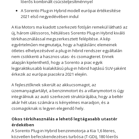
lóerős kombinált csúcsteljesítménnyel
A Sorento Plug-in Hybrid modell európai értékesítése
2021 első negyedévében indul
A Kia Motors ma kiadott szerkezeti fotóján remekül látható az
új, három üléssoros, hétüléses Sorento Plug-in Hybrid kiváló
térkihasználással megszerkesztett felépítése. A kép
egyértelműen megmutatja, hogy a hajtáslánc elemeinek
ötletes elhelyezésével a plug-in hibrid rendszer egyáltalán
nem csökkenti a hasznos utas- és csomagteret. Ennek
alapján kijelenthető, hogy a Sorento a piac egyik
legpraktikusabb kialakítású plug-in hibrid hajtású SUV-jaként
érkezik az európai piacokra 2021 elején.
A fejlesztőknek sikerült az akkucsomagot, az
üzemanyagtartályt, a benzinmotort és a villanymotort is úgy
integrálniuk az autó szerkezeti struktúrájába, hogy a beltér
akár hét utas számára is kényelmes maradjon, és a
csomagoknak is legyen elegendő hely.
Okos térkihasználás a lehető legtágasabb utastér
érdekében
A Sorento Plug-in Hybrid benzinmotorja a Kia 1,6 literes,
közvetlen befecskendezéses turbósa (T-GDi), 180 lóerős