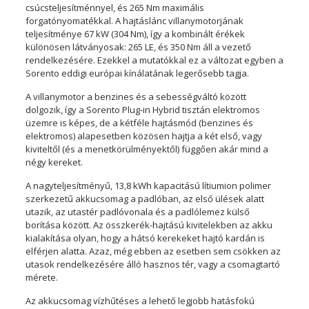
csúcsteljesítménnyel, és 265 Nm maximális
forgatónyomatékkal. A hajtáslánc villanymotorjának
teljesítménye 67 kW (304 Nm), így a kombinált érékek
különösen látványosak: 265 LE, és 350 Nm áll a vezető
rendelkezésére. Ezekkel a mutatókkal ez a változat egyben a
Sorento eddigi európai kínálatának legerősebb tagja.
A villanymotor a benzines és a sebességváltó között
dolgozik, így a Sorento Plug-in Hybrid tisztán elektromos
üzemre is képes, de a kétféle hajtásmód (benzines és
elektromos) alapesetben közösen hajtja a két első, vagy
kiviteltől (és a menetkörülményektől) függően akár mind a
négy kereket.
A nagyteljesítményű, 13,8 kWh kapacitású lítiumion polimer
szerkezetű akkucsomag a padlóban, az első ülések alatt
utazik, az utastér padlóvonala és a padlólemez külső
borítása között. Az összkerék-hajtású kivitelekben az akku
kialakítása olyan, hogy a hátsó kerekeket hajtó kardán is
elférjen alatta. Azaz, még ebben az esetben sem csökken az
utasok rendelkezésére álló hasznos tér, vagy a csomagtartó
mérete.
Az akkucsomag vízhűtéses a lehető legjobb hatásfokú