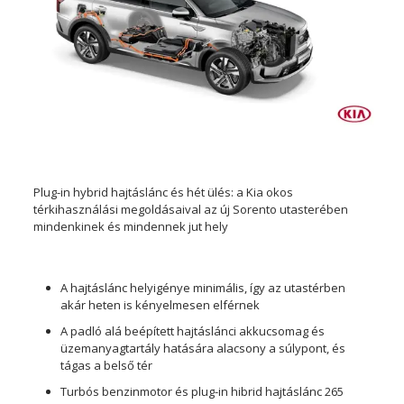
Plug-in hybrid hajtáslánc és hét ülés: a Kia okos
térkihasználási megoldásaival az új Sorento utasterében
mindenkinek és mindennek jut hely
A hajtáslánc helyigénye minimális, így az utastérben
akár heten is kényelmesen elférnek
A padló alá beépített hajtáslánci akkucsomag és
üzemanyagtartály hatására alacsony a súlypont, és
tágas a belső tér
Turbós benzinmotor és plug-in hibrid hajtáslánc 265