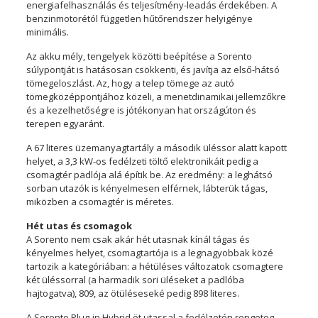
energiafelhasználás és teljesítmény-leadás érdekében. A
benzinmotorétól független hűtőrendszer helyigénye
minimális.
Az akku mély, tengelyek közötti beépítése a Sorento
súlypontját is hatásosan csökkenti, és javítja az első-hátsó
tömegeloszlást. Az, hogy a telep tömege az autó
tömegközéppontjához közeli, a menetdinamikai jellemzőkre
és a kezelhetőségre is jótékonyan hat országúton és
terepen egyaránt.
A 67 literes üzemanyagtartály a második üléssor alatt kapott
helyet, a 3,3 kW-os fedélzeti töltő elektronikáit pedig a
csomagtér padlója alá építik be. Az eredmény: a leghátsó
sorban utazók is kényelmesen elférnek, lábterük tágas,
miközben a csomagtér is méretes.
Hét utas és csomagok
A Sorento nem csak akár hét utasnak kínál tágas és
kényelmes helyet, csomagtartója is a legnagyobbak közé
tartozik a kategóriában: a hétüléses változatok csomagtere
két üléssorral (a harmadik sori üléseket a padlóba
hajtogatva), 809, az ötüléseseké pedig 898 literes.
A Sorento Plug-in Hybrid öt utassal a fedélzetén rengeteg