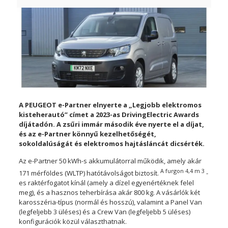
A PEUGEOT e-Partner elnyerte a „Legjobb elektromos
kisteherautó” címet a 2023-as DrivingElectric Awards
díjátadón. A zsűri immár második éve nyerte el a díjat,
és az e-Partner könnyű kezelhetőségét,
sokoldalúságát és elektromos hajtásláncát dicsérték.
Az e-Partner 50 kWh-s akkumulátorral működik, amely akár
A furgon 4,4 m 3
171 mérföldes (WLTP) hatótávolságot biztosít.
-
es raktérfogatot kínál (amely a dízel egyenértéknek felel
meg), és a hasznos teherbírása akár 800 kg. A vásárlók két
karosszéria-típus (normál és hosszú), valamint a Panel Van
(legfeljebb 3 üléses) és a Crew Van (legfeljebb 5 üléses)
konfigurációk közül választhatnak.