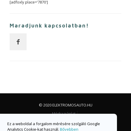
[adfoxly place='7870']
Maradjunk kapcsolatban!
© 2020 ELEKTROMOSAUTO.HU
Médiaajánlat
Impresszum, jogi nyilatkozat és adatvédelem
Ez a weboldal a forgalom mérésére szolgáló Google
Facebook csoport
Facebook oldal
Analytics Cookie-kat használ.
Bővebben