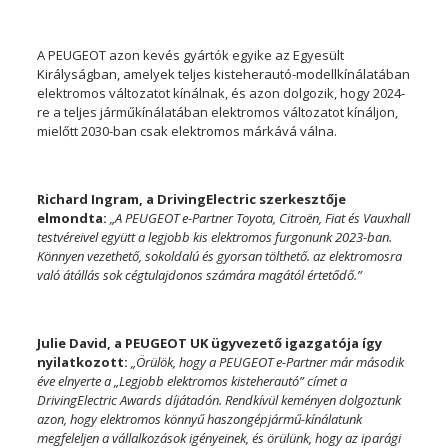
A PEUGEOT azon kevés gyártók egyike az Egyesült
Királyságban, amelyek teljes kisteherautó-modellkínálatában
elektromos változatot kínálnak, és azon dolgozik, hogy 2024-
re a teljes járműkínálatában elektromos változatot kínáljon,
mielőtt 2030-ban csak elektromos márkává válna.
Richard Ingram, a DrivingElectric szerkesztője
elmondta:
„A PEUGEOT e-Partner Toyota, Citroën, Fiat és Vauxhall
testvéreivel együtt a legjobb kis elektromos furgonunk 2023-ban.
Könnyen vezethető, sokoldalú és gyorsan tölthető. az elektromosra
való átállás sok cégtulajdonos számára magától értetődő.”
Julie David, a PEUGEOT UK ügyvezető igazgatója így
nyilatkozott:
„Örülök, hogy a PEUGEOT e-Partner már második
éve elnyerte a „Legjobb elektromos kisteherautó” címet a
DrivingElectric Awards díjátadón. Rendkívül keményen dolgoztunk
azon, hogy elektromos könnyű haszongépjármű-kínálatunk
megfeleljen a vállalkozások igényeinek, és örülünk, hogy az iparági