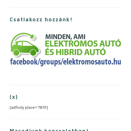
Csatlakozz hozzánk!
(x)
[adfoxly place='7870']
Maradjunk kapcsolatban!