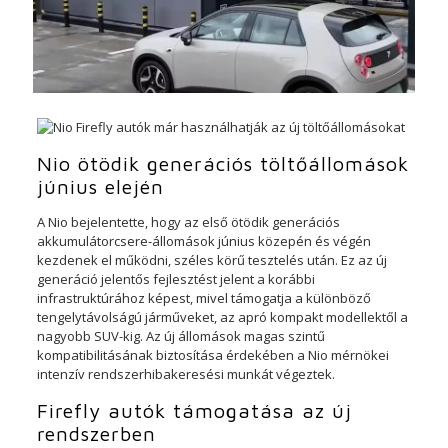
Nio ötödik generációs töltőállomások
június elején
A Nio bejelentette, hogy az első ötödik generációs
akkumulátorcsere-állomások június közepén és végén
kezdenek el működni, széles körű tesztelés után. Ez az új
generáció jelentős fejlesztést jelent a korábbi
infrastruktúrához képest, mivel támogatja a különböző
tengelytávolságú járműveket, az apró kompakt modellektől a
nagyobb SUV-kig. Az új állomások magas szintű
kompatibilitásának biztosítása érdekében a Nio mérnökei
intenzív rendszerhibakeresési munkát végeztek.
Firefly autók támogatása az új
rendszerben