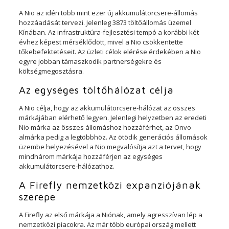
A Nio az idén több mint ezer új akkumulátorcsere-állomás
hozzáadását tervezi. Jelenleg 3873 töltőállomás üzemel
Kínában. Az infrastruktúra-fejlesztési tempó a korábbi két
évhez képest mérséklődött, mivel a Nio csökkentette
tőkebefektetéseit. Az üzleti célok elérése érdekében a Nio
egyre jobban támaszkodik partnerségekre és
költségmegosztásra.
Az egységes töltőhálózat célja
A Nio célja, hogy az akkumulátorcsere-hálózat az összes
márkájában elérhető legyen. Jelenlegi helyzetben az eredeti
Nio márka az összes állomáshoz hozzáférhet, az Onvo
almárka pedig a legtöbbhöz. Az ötödik generációs állomások
üzembe helyezésével a Nio megvalósítja azt a tervet, hogy
mindhárom márkája hozzáférjen az egységes
akkumulátorcsere-hálózathoz.
A Firefly nemzetközi expanziójának
szerepe
A Firefly az első márkája a Niónak, amely agresszívan lép a
nemzetközi piacokra. Az már több európai ország mellett