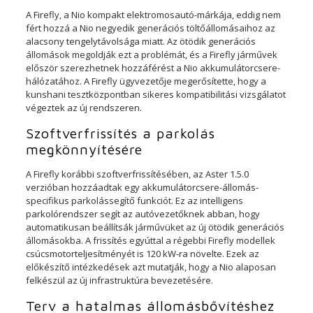
A Firefly, a Nio kompakt elektromosautó-márkája, eddig nem
fért hozzá a Nio negyedik generációs töltőállomásaihoz az
alacsony tengelytávolsága miatt. Az ötödik generációs
állomások megoldják ezt a problémát, és a Firefly járművek
először szerezhetnek hozzáférést a Nio akkumulátorcsere-
hálózatához. A Firefly ügyvezetője megerősítette, hogy a
kunshani tesztközpontban sikeres kompatibilitási vizsgálatot
végeztek az új rendszeren.
Szoftverfrissítés a parkolás
megkönnyítésére
A Firefly korábbi szoftverfrissítésében, az Aster 1.5.0
verzióban hozzáadtak egy akkumulátorcsere-állomás-
specifikus parkolássegítő funkciót. Ez az intelligens
parkolórendszer segít az autóvezetőknek abban, hogy
automatikusan beállítsák járművüket az új ötödik generációs
állomásokba. A frissítés egyúttal a régebbi Firefly modellek
csúcsmotorteljesítményét is 120 kW-ra növelte. Ezek az
előkészítő intézkedések azt mutatják, hogy a Nio alaposan
felkészül az új infrastruktúra bevezetésére.
Terv a hatalmas állomásbővítéshez