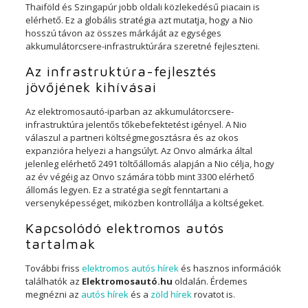
Thaiföld és Szingapúr jobb oldali közlekedésű piacain is
elérhető. Ez a globális stratégia azt mutatja, hogy a Nio
hosszú távon az összes márkáját az egységes
akkumulátorcsere-infrastruktúrára szeretné fejleszteni.
Az infrastruktúra-fejlesztés
jövőjének kihívásai
Az elektromosautó-iparban az akkumulátorcsere-
infrastruktúra jelentős tőkebefektetést igényel. A Nio
válaszul a partneri költségmegosztásra és az okos
expanzióra helyezi a hangsúlyt. Az Onvo almárka által
jelenleg elérhető 2491 töltőállomás alapján a Nio célja, hogy
az év végéig az Onvo számára több mint 3300 elérhető
állomás legyen. Ez a stratégia segít fenntartani a
versenyképességet, miközben kontrollálja a költségeket.
Kapcsolódó elektromos autós
tartalmak
További friss
elektromos autós hírek
és hasznos információk
találhatók az
Elektromosautó.hu
oldalán. Érdemes
megnézni az
autós hírek
és a
zöld hírek
rovatot is.