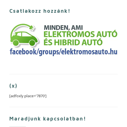
Csatlakozz hozzánk!
(x)
[adfoxly place='7870']
Maradjunk kapcsolatban!