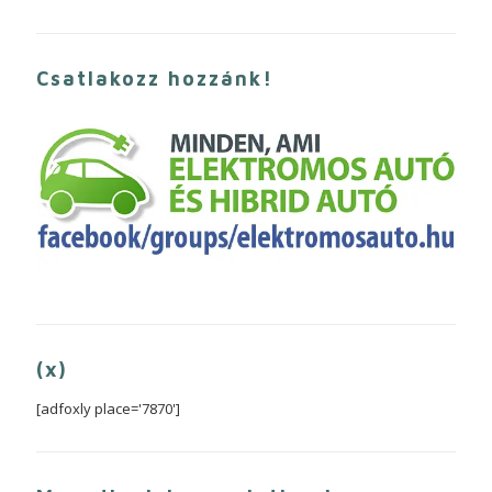
Csatlakozz hozzánk!
(x)
[adfoxly place='7870']