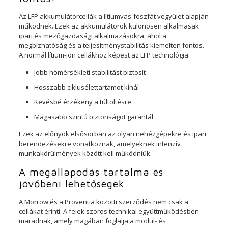
Az LFP akkumulátorcellák a lítiumvas-foszfát vegyület alapján
működnek. Ezek az akkumulátorok különösen alkalmasak
ipari és mezőgazdasági alkalmazásokra, ahol a
megbízhatóság és a teljesítménystabilitás kiemelten fontos.
A normál lítium-ion cellákhoz képest az LFP technológia:
Jobb hőmérsékleti stabilitást biztosít
Hosszabb ciklusélettartamot kínál
Kevésbé érzékeny a túltöltésre
Magasabb szintű biztonságot garantál
Ezek az előnyök elsősorban az olyan nehézgépekre és ipari
berendezésekre vonatkoznak, amelyeknek intenzív
munkakörülmények között kell működniük.
A megállapodás tartalma és
jövőbeni lehetőségek
A Morrow és a Proventia közötti szerződés nem csak a
cellákat érinti. A felek szoros technikai együttműködésben
maradnak, amely magában foglalja a modul- és