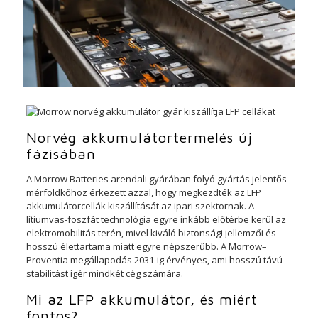
Norvég akkumulátortermelés új
fázisában
A Morrow Batteries arendali gyárában folyó gyártás jelentős
mérföldkőhöz érkezett azzal, hogy megkezdték az LFP
akkumulátorcellák kiszállítását az ipari szektornak. A
lítiumvas-foszfát technológia egyre inkább előtérbe kerül az
elektromobilitás terén, mivel kiváló biztonsági jellemzői és
hosszú élettartama miatt egyre népszerűbb. A Morrow–
Proventia megállapodás 2031-ig érvényes, ami hosszú távú
stabilitást ígér mindkét cég számára.
Mi az LFP akkumulátor, és miért
fontos?