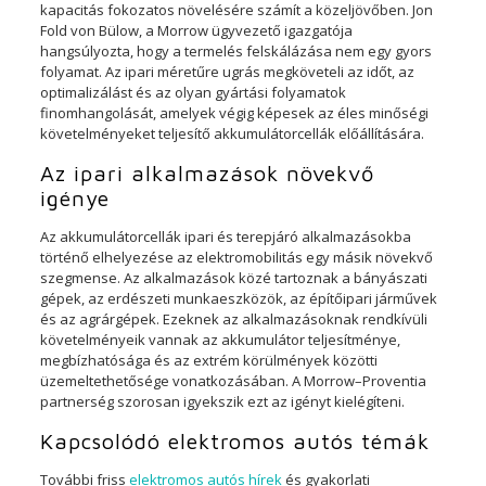
kapacitás fokozatos növelésére számít a közeljövőben. Jon
Fold von Bülow, a Morrow ügyvezető igazgatója
hangsúlyozta, hogy a termelés felskálázása nem egy gyors
folyamat. Az ipari méretűre ugrás megköveteli az időt, az
optimalizálást és az olyan gyártási folyamatok
finomhangolását, amelyek végig képesek az éles minőségi
követelményeket teljesítő akkumulátorcellák előállítására.
Az ipari alkalmazások növekvő
igénye
Az akkumulátorcellák ipari és terepjáró alkalmazásokba
történő elhelyezése az elektromobilitás egy másik növekvő
szegmense. Az alkalmazások közé tartoznak a bányászati
gépek, az erdészeti munkaeszközök, az építőipari járművek
és az agrárgépek. Ezeknek az alkalmazásoknak rendkívüli
követelményeik vannak az akkumulátor teljesítménye,
megbízhatósága és az extrém körülmények közötti
üzemeltethetősége vonatkozásában. A Morrow–Proventia
partnerség szorosan igyekszik ezt az igényt kielégíteni.
Kapcsolódó elektromos autós témák
További friss
elektromos autós hírek
és gyakorlati