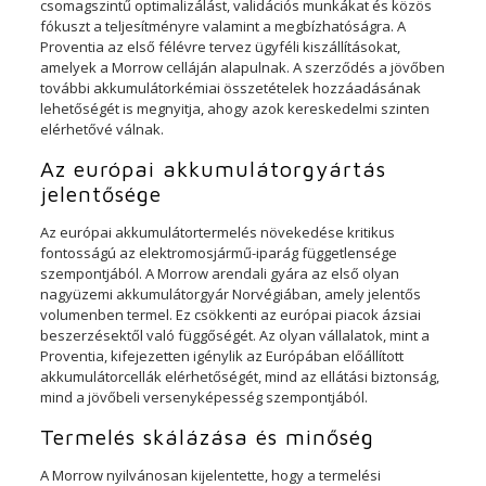
csomagszintű optimalizálást, validációs munkákat és közös
fókuszt a teljesítményre valamint a megbízhatóságra. A
Proventia az első félévre tervez ügyféli kiszállításokat,
amelyek a Morrow celláján alapulnak. A szerződés a jövőben
további akkumulátorkémiai összetételek hozzáadásának
lehetőségét is megnyitja, ahogy azok kereskedelmi szinten
elérhetővé válnak.
Az európai akkumulátorgyártás
jelentősége
Az európai akkumulátortermelés növekedése kritikus
fontosságú az elektromosjármű-iparág függetlensége
szempontjából. A Morrow arendali gyára az első olyan
nagyüzemi akkumulátorgyár Norvégiában, amely jelentős
volumenben termel. Ez csökkenti az európai piacok ázsiai
beszerzésektől való függőségét. Az olyan vállalatok, mint a
Proventia, kifejezetten igénylik az Európában előállított
akkumulátorcellák elérhetőségét, mind az ellátási biztonság,
mind a jövőbeli versenyképesség szempontjából.
Termelés skálázása és minőség
A Morrow nyilvánosan kijelentette, hogy a termelési