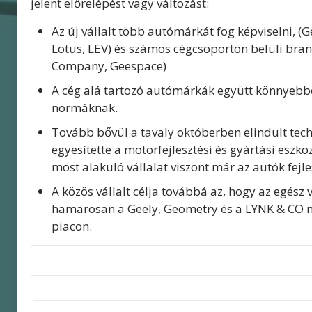
jelent előrelépést vagy változást:
Az új vállalt több autómárkát fog képviselni, (G
Lotus, LEV) és számos cégcsoporton belüli bra
Company, Geespace)
A cég alá tartozó autómárkák együtt könnyebb
normáknak.
Tovább bővül a tavaly októberben elindult tec
egyesítette a motorfejlesztési és gyártási eszkö
most alakuló vállalat viszont már az autók fejle
A közös vállalt célja továbbá az, hogy az egész v
hamarosan a Geely, Geometry és a LYNK & CO m
piacon.