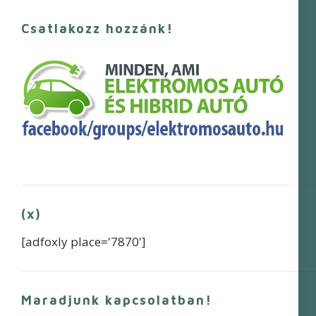
Csatlakozz hozzánk!
(x)
[adfoxly place='7870']
Maradjunk kapcsolatban!