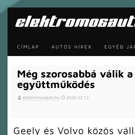
CÍMLAP
AUTÓS HÍREK
EGYÉB J
Még szorosabbá válik a
együttműködés
elektromosauto.hu
2020-02-12
Geely és Volvo közös váll