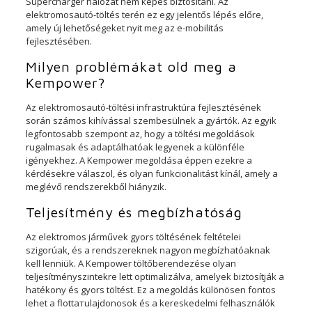
Supercharger hálózat nem képes biztosítani. Az
elektromosautó-töltés terén ez egy jelentős lépés előre,
amely új lehetőségeket nyit meg az e-mobilitás
fejlesztésében.
Milyen problémákat old meg a
Kempower?
Az elektromosautó-töltési infrastruktúra fejlesztésének
során számos kihívással szembesülnek a gyártók. Az egyik
legfontosabb szempont az, hogy a töltési megoldások
rugalmasak és adaptálhatóak legyenek a különféle
igényekhez. A Kempower megoldása éppen ezekre a
kérdésekre válaszol, és olyan funkcionalitást kínál, amely a
meglévő rendszerekből hiányzik.
Teljesítmény és megbízhatóság
Az elektromos járművek gyors töltésének feltételei
szigorúak, és a rendszereknek nagyon megbízhatóaknak
kell lenniük. A Kempower töltőberendezése olyan
teljesítményszintekre lett optimalizálva, amelyek biztosítják a
hatékony és gyors töltést. Ez a megoldás különösen fontos
lehet a flottатulajdonosok és a kereskedelmi felhasználók