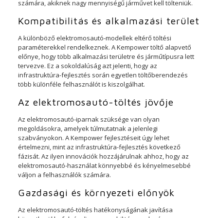
számára, akiknek nagy mennyiségű járművet kell tölteniük.
Kompatibilitás és alkalmazási terület
A különböző elektromosautó-modellek eltérő töltési
paraméterekkel rendelkeznek. A Kempower töltő alapvető
előnye, hogy több alkalmazási területre és járműtípusra lett
tervezve. Ez a sokoldalúság azt jelenti, hogy az
infrastruktúra-fejlesztés során egyetlen töltőberendezés
több különféle felhasználót is kiszolgálhat.
Az elektromosautó-töltés jövője
Az elektromosautó-iparnak szüksége van olyan
megoldásokra, amelyek túlmutatnak a jelenlegi
szabványokon. A Kempower fejlesztéseit úgy lehet
értelmezni, mint az infrastruktúra-fejlesztés következő
fázisát. Az ilyen innovációk hozzájárulnak ahhoz, hogy az
elektromosautó-használat könnyebbé és kényelmesebbé
váljon a felhasználók számára.
Gazdasági és környezeti előnyök
Az elektromosautó-töltés hatékonyságának javítása