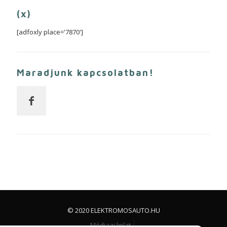
(x)
[adfoxly place='7870']
Maradjunk kapcsolatban!
© 2020 ELEKTROMOSAUTO.HU
Médiaajánlat