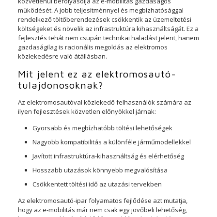
közvetlenül befolyásolja az e-mobilitás gazdaságos
működését. A jobb teljesítménnyel és megbízhatósággal
rendelkező töltőberendezések csökkentik az üzemeltetési
költségeket és növelik az infrastruktúra kihasználtságát. Ez a
fejlesztés tehát nem csupán technikai haladást jelent, hanem
gazdaságilag is racionális megoldás az elektromos
közlekedésre való átállásban.
Mit jelent ez az elektromosautó-
tulajdonosoknak?
Az elektromosautóval közlekedő felhasználók számára az
ilyen fejlesztések közvetlen előnyökkel járnak:
Gyorsabb és megbízhatóbb töltési lehetőségek
Nagyobb kompatibilitás a különféle járműmodellekkel
Javított infrastruktúra-kihasználtság és elérhetőség
Hosszabb utazások könnyebb megvalósítása
Csökkentett töltési idő az utazási tervekben
Az elektromosautó-ipar folyamatos fejlődése azt mutatja,
hogy az e-mobilitás már nem csak egy jövőbeli lehetőség,