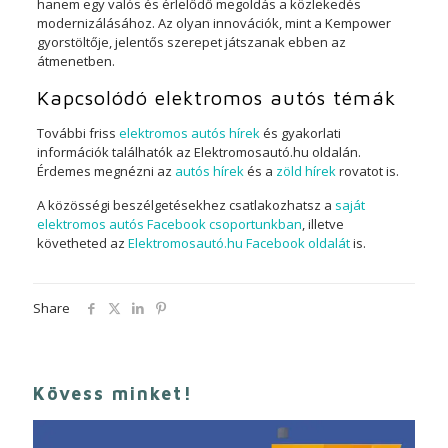
hanem egy valós és érlelődő megoldás a közlekedés
modernizálásához. Az olyan innovációk, mint a Kempower
gyorstöltője, jelentős szerepet játszanak ebben az
átmenetben.
Kapcsolódó elektromos autós témák
További friss
elektromos autós hírek
és gyakorlati
információk találhatók az Elektromosautó.hu oldalán.
Érdemes megnézni az
autós hírek
és a
zöld hírek
rovatot is.
A közösségi beszélgetésekhez csatlakozhatsz a
saját
elektromos autós Facebook csoportunkban
, illetve
követheted az
Elektromosautó.hu Facebook oldalát
is.
Share
Kövess minket!